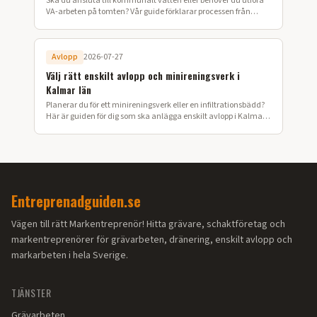
Ska du ansluta till kommunalt vatten eller behöver du utföra
VA-arbeten på tomten? Vår guide förklarar processen från
ansökan till färdig installation i Värmland.
Avlopp
2026-07-27
Välj rätt enskilt avlopp och minireningsverk i
Kalmar län
Planerar du för ett minireningsverk eller en infiltrationsbädd?
Här är guiden för dig som ska anlägga enskilt avlopp i Kalmar
län.
Entreprenadguiden.se
Vägen till rätt Markentreprenör! Hitta grävare, schaktföretag och
markentreprenörer för grävarbeten, dränering, enskilt avlopp och
markarbeten i hela Sverige.
TJÄNSTER
Grävarbeten