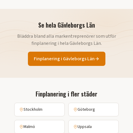
Se hela
Gävleborgs Län
Bläddra bland alla markentreprenörer som utför
finplanering
i hela
Gävleborgs Län
.
Finplanering
i
Gävleborgs Län
Finplanering
i fler städer
Stockholm
Göteborg
Malmö
Uppsala