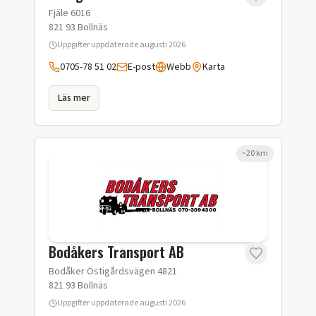
Fjäle 6016
821 93
Bollnäs
Uppgifter uppdaterade
augusti 2026
0705-78 51 02
E-post
Webb
Karta
Läs mer
~
20
km
Bodåkers Transport AB
Bodåker Östigårdsvägen 4821
821 93
Bollnäs
Uppgifter uppdaterade
augusti 2026