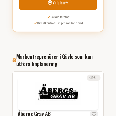
Välj län
Lokala företag
Direktkontakt – ingen mellanhand
Markentreprenörer i
Gävle
som kan
utföra
finplanering
~
20
km
Åbergs Gräv AB