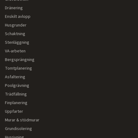
Dränering
Enskilt avlopp
Husgrunder
Schaktning
Stenläggning
VA-arbeten
Bergsprängning
Tomtplanering
Asfaltering
Poolgrävning
Trädfällning
Finplanering
Uppfarter
Murar & stödmurar
Grundisolering
Husrivning