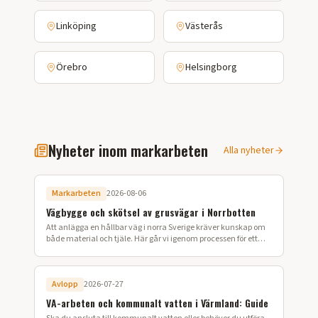
Linköping
Västerås
Örebro
Helsingborg
Nyheter inom markarbeten
Alla nyheter
Markarbeten
2026-08-06
Vägbygge och skötsel av grusvägar i Norrbotten
Att anlägga en hållbar väg i norra Sverige kräver kunskap om
både material och tjäle. Här går vi igenom processen för ett
lyckat vägbygge på din fastighet.
Avlopp
2026-07-27
VA-arbeten och kommunalt vatten i Värmland: Guide