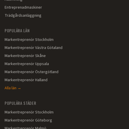
Entreprenadmaskiner
Trädgårdsanläggning
POPULÄRA LÄN
Markentreprenör
Stockholm
Markentreprenör
Västra Götaland
Markentreprenör
Skåne
Markentreprenör
Uppsala
Markentreprenör
Östergötland
Markentreprenör
Halland
Alla län →
POPULÄRA STÄDER
Markentreprenör
Stockholm
Markentreprenör
Göteborg
Markentreprenör
Malmö