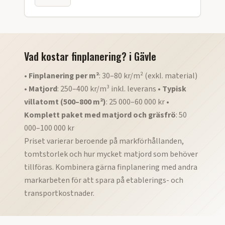
Vad kostar finplanering?
i
Gävle
•
Finplanering per m²
: 30–80 kr/m² (exkl. material)
•
Matjord
: 250–400 kr/m³ inkl. leverans •
Typisk
villatomt (500–800 m²)
: 25 000–60 000 kr •
Komplett paket med matjord och gräsfrö
: 50
000–100 000 kr
Priset varierar beroende på markförhållanden,
tomtstorlek och hur mycket matjord som behöver
tillföras. Kombinera gärna finplanering med andra
markarbeten för att spara på etablerings- och
transportkostnader.