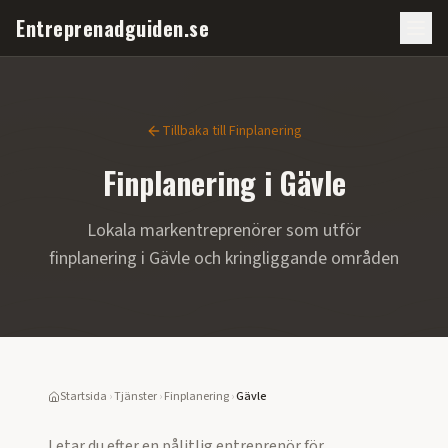
Entreprenadguiden.se
Tillbaka till
Finplanering
Finplanering
i
Gävle
Lokala markentreprenörer som utför
finplanering
i
Gävle
och kringliggande områden
Startsida
›
Tjänster
›
Finplanering
›
Gävle
Letar du efter en pålitlig entreprenör för