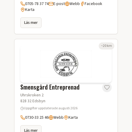
0705-78 37 74
E-post
Webb
Facebook
Karta
Läs mer
~
20
km
Smensgård Entreprenad
Uhrskroken 2
828 32
Edsbyn
Uppgifter uppdaterade
augusti 2026
0730-33 25 46
Webb
Karta
Läs mer