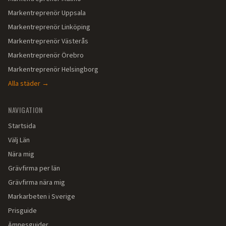
Markentreprenör
Uppsala
Markentreprenör
Linköping
Markentreprenör
Västerås
Markentreprenör
Örebro
Markentreprenör
Helsingborg
Alla städer →
NAVIGATION
Startsida
Välj Län
Nära mig
Grävfirma per län
Grävfirma nära mig
Markarbeten i Sverige
Prisguide
Ämnesguider