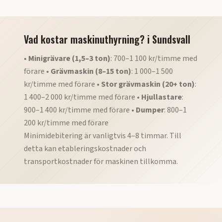
Vad kostar maskinuthyrning?
i
Sundsvall
•
Minigrävare (1,5–3 ton)
: 700–1 100 kr/timme med
förare •
Grävmaskin (8–15 ton)
: 1 000–1 500
kr/timme med förare •
Stor grävmaskin (20+ ton)
:
1 400–2 000 kr/timme med förare •
Hjullastare
:
900–1 400 kr/timme med förare •
Dumper
: 800–1
200 kr/timme med förare
Minimidebitering är vanligtvis 4–8 timmar. Till
detta kan etableringskostnader och
transportkostnader för maskinen tillkomma.