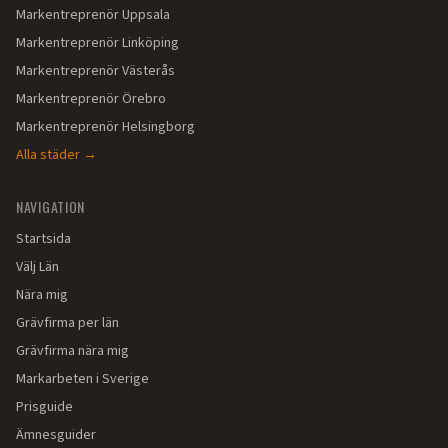
Markentreprenör
Uppsala
Markentreprenör
Linköping
Markentreprenör
Västerås
Markentreprenör
Örebro
Markentreprenör
Helsingborg
Alla städer →
NAVIGATION
Startsida
Välj Län
Nära mig
Grävfirma per län
Grävfirma nära mig
Markarbeten i Sverige
Prisguide
Ämnesguider