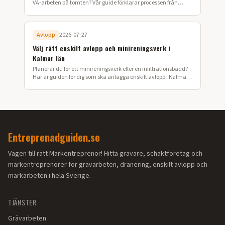
VA-arbeten på tomten? Vår guide förklarar processen från
ansökan till färdig installation i Värmland.
Avlopp
2026-07-27
Välj rätt enskilt avlopp och minireningsverk i
Kalmar län
Planerar du för ett minireningsverk eller en infiltrationsbädd?
Här är guiden för dig som ska anlägga enskilt avlopp i Kalmar
län.
Entreprenadguiden.se
Vägen till rätt Markentreprenör! Hitta grävare, schaktföretag och
markentreprenörer för grävarbeten, dränering, enskilt avlopp och
markarbeten i hela Sverige.
TJÄNSTER
Grävarbeten