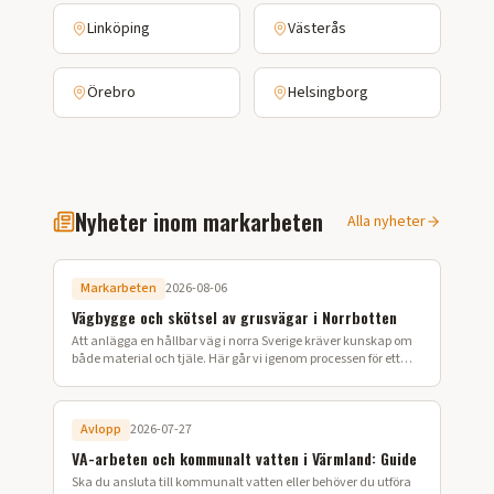
Linköping
Västerås
Örebro
Helsingborg
Nyheter inom markarbeten
Alla nyheter
Markarbeten
2026-08-06
Vägbygge och skötsel av grusvägar i Norrbotten
Att anlägga en hållbar väg i norra Sverige kräver kunskap om
både material och tjäle. Här går vi igenom processen för ett
lyckat vägbygge på din fastighet.
Avlopp
2026-07-27
VA-arbeten och kommunalt vatten i Värmland: Guide
Ska du ansluta till kommunalt vatten eller behöver du utföra