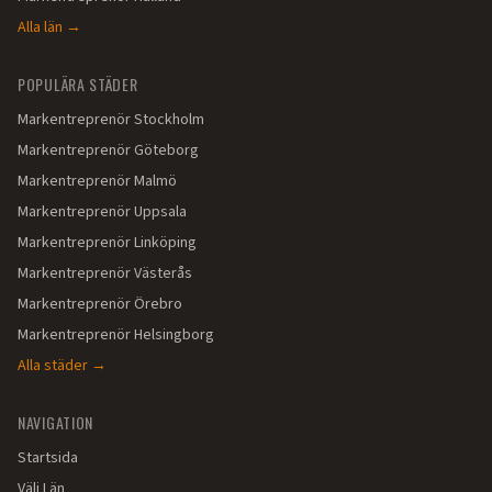
Alla län →
POPULÄRA STÄDER
Markentreprenör
Stockholm
Markentreprenör
Göteborg
Markentreprenör
Malmö
Markentreprenör
Uppsala
Markentreprenör
Linköping
Markentreprenör
Västerås
Markentreprenör
Örebro
Markentreprenör
Helsingborg
Alla städer →
NAVIGATION
Startsida
Välj Län