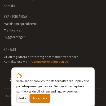
Kontakt
BRANSCHLÄNKAR
Maskinentreprenörerna
Trafikverket
Byggföretagen
KONTAKT
Vill du registrera ditt företag som markentreprenör?
Kontakta oss via
info@entreprenadguiden.se
Är du markentreprenör?
—
Syns där dina kunder söker →
Vi använder cookies för att förbättra din upplevelse
på Entreprenadguiden.se. Genom att acceptera
samtycker du till vår användning av cookies.
©
2026
Entreprenadguiden.se — Din guide till markentreprenörer. Grävarbeten,
Neka
Acceptera
dränering, enskilt avlopp, schaktning och markarbeten i hela Sverige.