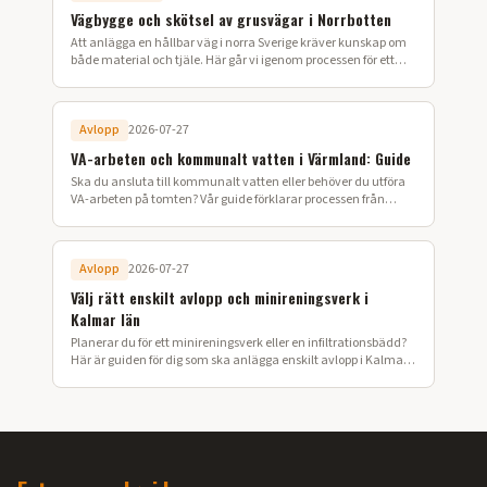
Vägbygge och skötsel av grusvägar i Norrbotten
Att anlägga en hållbar väg i norra Sverige kräver kunskap om
både material och tjäle. Här går vi igenom processen för ett
lyckat vägbygge på din fastighet.
Avlopp
2026-07-27
VA-arbeten och kommunalt vatten i Värmland: Guide
Ska du ansluta till kommunalt vatten eller behöver du utföra
VA-arbeten på tomten? Vår guide förklarar processen från
ansökan till färdig installation i Värmland.
Avlopp
2026-07-27
Välj rätt enskilt avlopp och minireningsverk i
Kalmar län
Planerar du för ett minireningsverk eller en infiltrationsbädd?
Här är guiden för dig som ska anlägga enskilt avlopp i Kalmar
län.