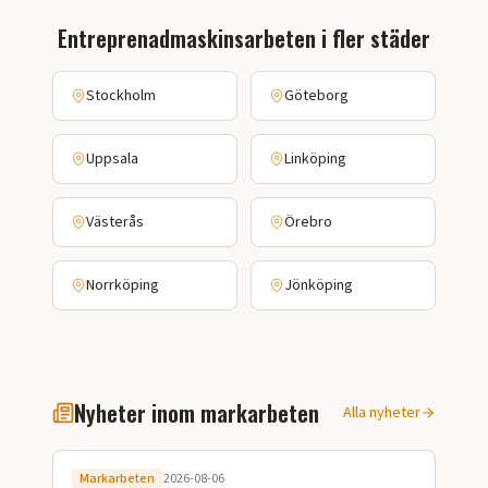
Entreprenadmaskinsarbeten
i fler städer
Stockholm
Göteborg
Uppsala
Linköping
Västerås
Örebro
Norrköping
Jönköping
Nyheter inom markarbeten
Alla nyheter
Markarbeten
2026-08-06