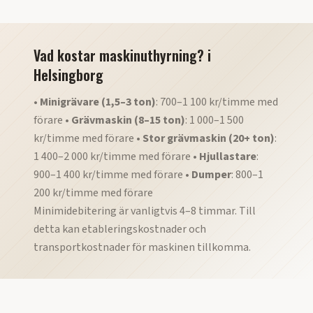
Vad kostar maskinuthyrning?
i
Helsingborg
•
Minigrävare (1,5–3 ton)
: 700–1 100 kr/timme med
förare •
Grävmaskin (8–15 ton)
: 1 000–1 500
kr/timme med förare •
Stor grävmaskin (20+ ton)
:
1 400–2 000 kr/timme med förare •
Hjullastare
:
900–1 400 kr/timme med förare •
Dumper
: 800–1
200 kr/timme med förare
Minimidebitering är vanligtvis 4–8 timmar. Till
detta kan etableringskostnader och
transportkostnader för maskinen tillkomma.