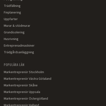
Trädfällning
Finplanering
Uppfarter
Murar & stödmurar
Grundisolering
Husrivning
Entreprenadmaskiner
Trädgårdsanläggning
POPULÄRA LÄN
Markentreprenör
Stockholm
Markentreprenör
Västra Götaland
Markentreprenör
Skåne
Markentreprenör
Uppsala
Markentreprenör
Östergötland
Markentreprenör
Halland