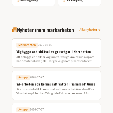
Helsingborg
Norrköping
Nyheter inom markarbeten
Alla nyheter
Markarbeten
2026-08-06
Vägbygge och skötsel av grusvägar i Norrbotten
Att anlägga en hållbar väg i norra Sverige kräver kunskap om
både material och tjäle. Här går vi igenom processen för ett
lyckat vägbygge på din fastighet.
Avlopp
2026-07-27
VA-arbeten och kommunalt vatten i Värmland: Guide
Ska du ansluta till kommunalt vatten eller behöver du utföra
VA-arbeten på tomten? Vår guide förklarar processen från
ansökan till färdig installation i Värmland.
Avlopp
2026-07-27