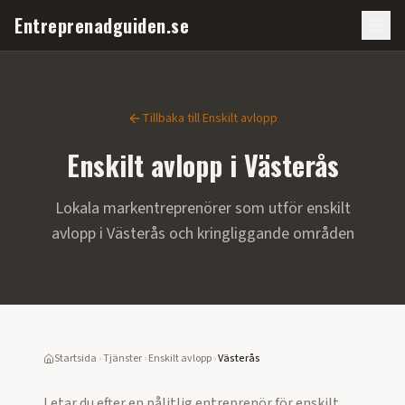
Entreprenadguiden.se
Tillbaka till
Enskilt avlopp
Enskilt avlopp
i
Västerås
Lokala markentreprenörer som utför
enskilt
avlopp
i
Västerås
och kringliggande områden
Startsida
›
Tjänster
›
Enskilt avlopp
›
Västerås
Letar du efter en pålitlig entreprenör för
enskilt