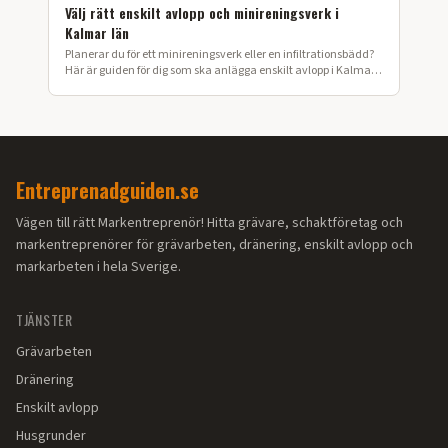
Välj rätt enskilt avlopp och minireningsverk i
Kalmar län
Planerar du för ett minireningsverk eller en infiltrationsbädd?
Här är guiden för dig som ska anlägga enskilt avlopp i Kalmar
län.
Entreprenadguiden.se
Vägen till rätt Markentreprenör! Hitta grävare, schaktföretag och
markentreprenörer för grävarbeten, dränering, enskilt avlopp och
markarbeten i hela Sverige.
TJÄNSTER
Grävarbeten
Dränering
Enskilt avlopp
Husgrunder