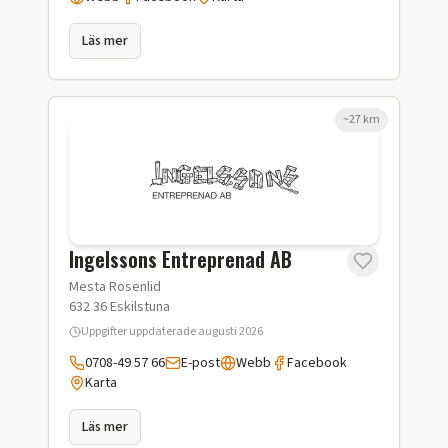
Läs mer
~
27
km
Ingelssons Entreprenad AB
Mesta Rosenlid
632 36
Eskilstuna
Uppgifter uppdaterade
augusti 2026
0708-49 57 66
E-post
Webb
Facebook
Karta
Läs mer