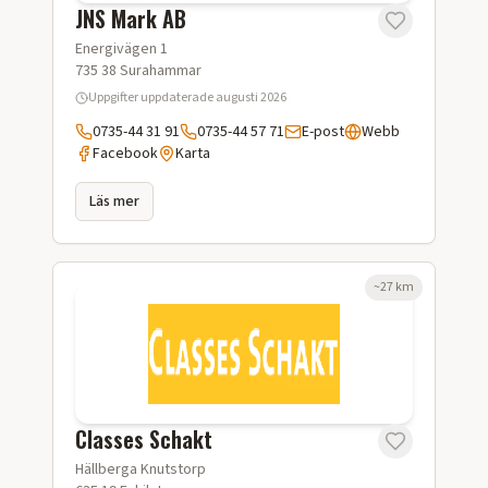
JNS Mark AB
Energivägen 1
735 38
Surahammar
Uppgifter uppdaterade
augusti 2026
0735-44 31 91
0735-44 57 71
E-post
Webb
Facebook
Karta
Läs mer
~
27
km
Classes Schakt
Hällberga Knutstorp