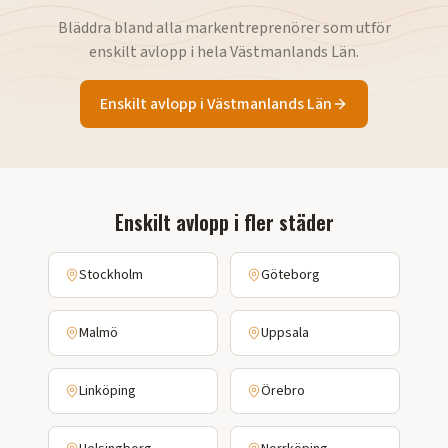
Bläddra bland alla markentreprenörer som utför
enskilt avlopp
i hela
Västmanlands Län
.
Enskilt avlopp
i
Västmanlands Län
Enskilt avlopp
i fler städer
Stockholm
Göteborg
Malmö
Uppsala
Linköping
Örebro