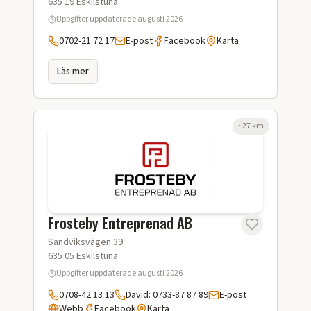
635 19
Eskilstuna
Uppgifter uppdaterade
augusti 2026
0702-21 72 17
E-post
Facebook
Karta
Läs mer
~
27
km
Frosteby Entreprenad AB
Sandviksvägen 39
635 05
Eskilstuna
Uppgifter uppdaterade
augusti 2026
0708-42 13 13
David: 0733-87 87 89
E-post
Webb
Facebook
Karta