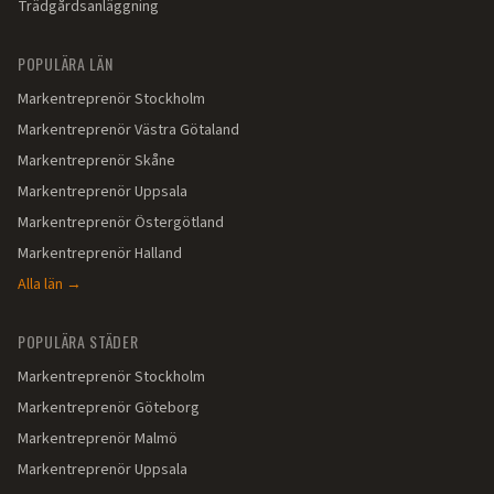
Trädgårdsanläggning
POPULÄRA LÄN
Markentreprenör
Stockholm
Markentreprenör
Västra Götaland
Markentreprenör
Skåne
Markentreprenör
Uppsala
Markentreprenör
Östergötland
Markentreprenör
Halland
Alla län →
POPULÄRA STÄDER
Markentreprenör
Stockholm
Markentreprenör
Göteborg
Markentreprenör
Malmö
Markentreprenör
Uppsala