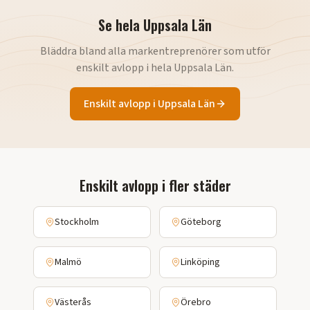
Se hela
Uppsala Län
Bläddra bland alla markentreprenörer som utför
enskilt avlopp
i hela
Uppsala Län
.
Enskilt avlopp
i
Uppsala Län
Enskilt avlopp
i fler städer
Stockholm
Göteborg
Malmö
Linköping
Västerås
Örebro