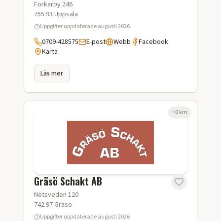
Forkarby 246
755 93
Uppsala
Uppgifter uppdaterade
augusti 2026
0709-428575
E-post
Webb
Facebook
Karta
Läs mer
~
0
km
Gräsö Schakt AB
Nötsveden 120
742 97
Gräsö
Uppgifter uppdaterade
augusti 2026