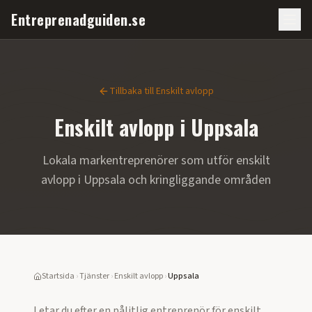
Entreprenadguiden.se
Tillbaka till
Enskilt avlopp
Enskilt avlopp
i
Uppsala
Lokala markentreprenörer som utför
enskilt
avlopp
i
Uppsala
och kringliggande områden
Startsida
›
Tjänster
›
Enskilt avlopp
›
Uppsala
Letar du efter en pålitlig entreprenör för
enskilt