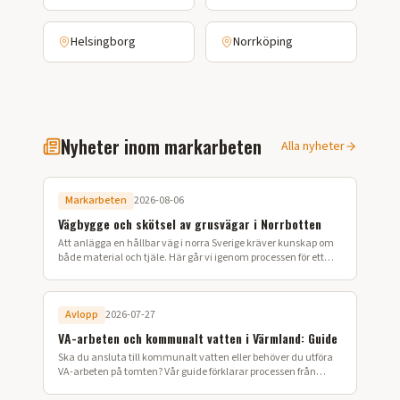
Helsingborg
Norrköping
Nyheter inom markarbeten
Alla nyheter
Markarbeten
2026-08-06
Vägbygge och skötsel av grusvägar i Norrbotten
Att anlägga en hållbar väg i norra Sverige kräver kunskap om
både material och tjäle. Här går vi igenom processen för ett
lyckat vägbygge på din fastighet.
Avlopp
2026-07-27
VA-arbeten och kommunalt vatten i Värmland: Guide
Ska du ansluta till kommunalt vatten eller behöver du utföra
VA-arbeten på tomten? Vår guide förklarar processen från
ansökan till färdig installation i Värmland.