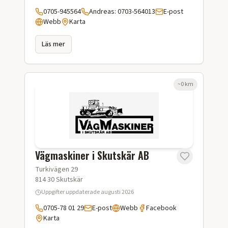
0705-945564
Andreas: 0703-564013
E-post
Webb
Karta
Läs mer
~
0
km
Vägmaskiner i Skutskär AB
Turkivägen 29
814 30
Skutskär
Uppgifter uppdaterade
augusti 2026
0705-78 01 29
E-post
Webb
Facebook
Karta