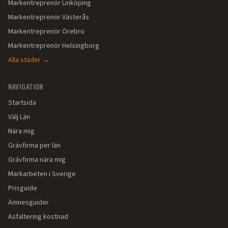
Markentreprenör
Linköping
Markentreprenör
Västerås
Markentreprenör
Örebro
Markentreprenör
Helsingborg
Alla städer →
NAVIGATION
Startsida
Välj Län
Nära mig
Grävfirma per län
Grävfirma nära mig
Markarbeten i Sverige
Prisguide
Ämnesguider
Asfaltering kostnad