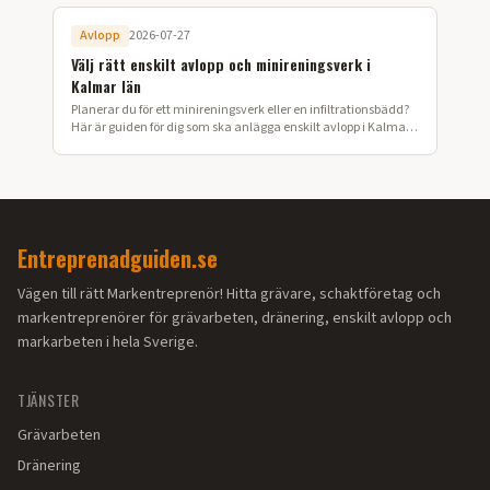
Avlopp
2026-07-27
Välj rätt enskilt avlopp och minireningsverk i
Kalmar län
Planerar du för ett minireningsverk eller en infiltrationsbädd?
Här är guiden för dig som ska anlägga enskilt avlopp i Kalmar
län.
Entreprenadguiden.se
Vägen till rätt Markentreprenör! Hitta grävare, schaktföretag och
markentreprenörer för grävarbeten, dränering, enskilt avlopp och
markarbeten i hela Sverige.
TJÄNSTER
Grävarbeten
Dränering