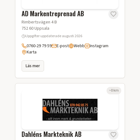
AD Markentreprenad AB
Rimbertsvägen 4 B
752 60
Uppsala
Uppgifter uppdaterade
augusti 2026
0760-29 79 59
E-post
Webb
Instagram
Karta
Läs mer
~
0
km
Dahléns Markteknik AB