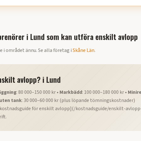
renörer i
Lund
som kan utföra
enskilt avlopp
e i området ännu. Se alla företag i
Skåne Län
.
nskilt avlopp?
i
Lund
äggning
: 80 000–150 000 kr •
Markbädd
: 100 000–180 000 kr •
Minir
uten tank
: 30 000–60 000 kr (plus löpande tömningskostnader)
kostnadsguide för enskilt avlopp](/kostnadsguide/enskilt-avlopp-
ift.