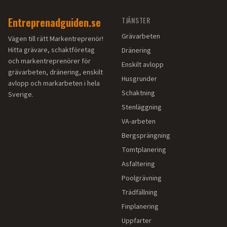
Entreprenadguiden.se
TJÄNSTER
Grävarbeten
Vägen till rätt Markentreprenör!
Hitta grävare, schaktföretag
Dränering
och markentreprenörer för
Enskilt avlopp
grävarbeten, dränering, enskilt
Husgrunder
avlopp och markarbeten i hela
Schaktning
Sverige.
Stenläggning
VA-arbeten
Bergsprängning
Tomtplanering
Asfaltering
Poolgrävning
Trädfällning
Finplanering
Uppfarter