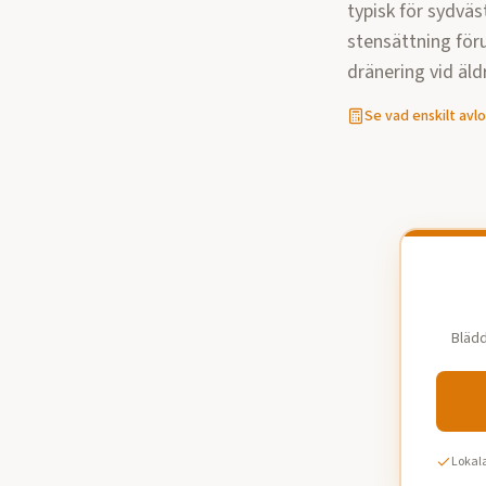
typisk för sydväs
stensättning för
dränering vid äldr
Se vad
enskilt avl
Blädd
Lokala