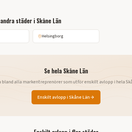
 andra städer i
Skåne Län
Helsingborg
Se hela
Skåne Län
a bland alla markentreprenörer som utför
enskilt avlopp
i hela
Sk
Enskilt avlopp
i
Skåne Län