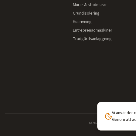
Murar & stödmurar
Grundisolering
Husrivning
Entreprenadmaskiner
Trädgårdsanläggning
Vi använder 
Genom att ac
©
2026
Entreprenadguiden.se — 