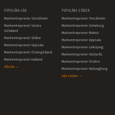
POPULÄRA LÄN
POPULÄRA STÄDER
Markentreprenör
Stockholm
Markentreprenör
Stockholm
Markentreprenör
Västra
Markentreprenör
Göteborg
Götaland
Markentreprenör
Malmö
Markentreprenör
Skåne
Markentreprenör
Uppsala
Markentreprenör
Uppsala
Markentreprenör
Linköping
Markentreprenör
Östergötland
Markentreprenör
Västerås
Markentreprenör
Halland
Markentreprenör
Örebro
Alla län →
Markentreprenör
Helsingborg
Alla städer →