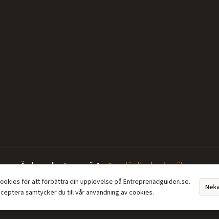
Är du markentreprenör?
—
Syns där dina kunder söker →
cookies för att förbättra din upplevelse på Entreprenadguiden.se.
Nek
ceptera samtycker du till vår användning av cookies.
Din guide till markentreprenörer. Grävarbeten, dränering, enskilt avlopp, schaktning o