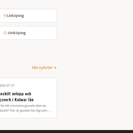
Linköping
Jönköping
Alla nyheter
026-07-27
enskilt avlopp och
gsverk i Kalmar län
för ett minireningsverk eller en
sbädd? Här är guiden för dig som
 enskilt avlopp i Kalmar län.