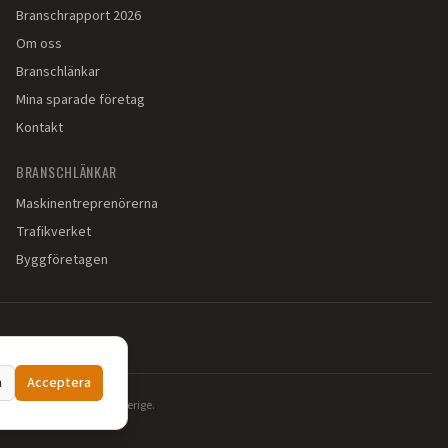
Branschrapport 2026
Om oss
Branschlänkar
Mina sparade företag
Kontakt
BRANSCHLÄNKAR
Maskinentreprenörerna
Trafikverket
Byggföretagen
a
Acceptera
ch markarbeten i hela Sverige.