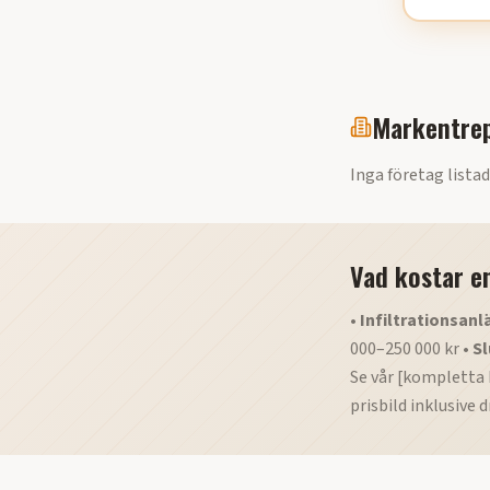
Markentrep
Inga företag listad
Vad kostar e
•
Infiltrationsanl
000–250 000 kr •
Sl
Se vår [kompletta 
prisbild inklusive dr