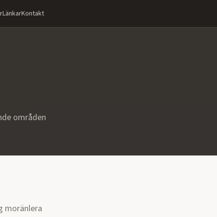
r
Länkar
Kontakt
ande områden
g moränlera