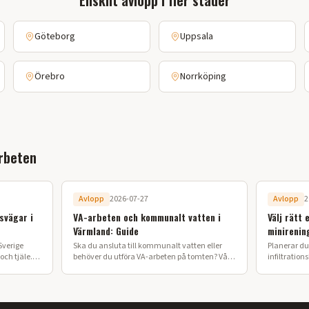
Enskilt avlopp
i fler städer
Göteborg
Uppsala
Örebro
Norrköping
rbeten
Avlopp
2026-07-27
Avlopp
2
svägar i
VA-arbeten och kommunalt vatten i
Välj rätt 
Värmland: Guide
minirenin
Sverige
Ska du ansluta till kommunalt vatten eller
Planerar du 
ch tjäle.
behöver du utföra VA-arbeten på tomten? Vår
infiltration
 lyckat
guide förklarar processen från ansökan till
ska anlägga
färdig installation i Värmland.