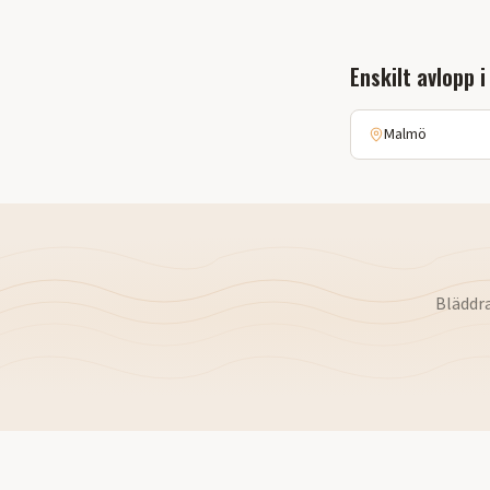
Enskilt avlopp
i
Malmö
Bläddr