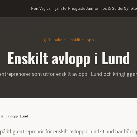
Hem
Välj Län
Tjänster
Prisguide
Jämför
Tips & Guider
Nyhete
Tillbaka till
Enskilt avlopp
Enskilt avlopp
i
Lund
entreprenörer som utför
enskilt avlopp
i
Lund
och kringligg
skilt avlopp
›
Lund
 pålitlig entreprenör för
enskilt avlopp
i
Lund
?
Lund har bördi