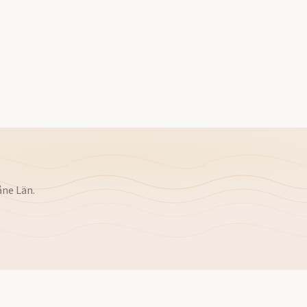
åne Län
.