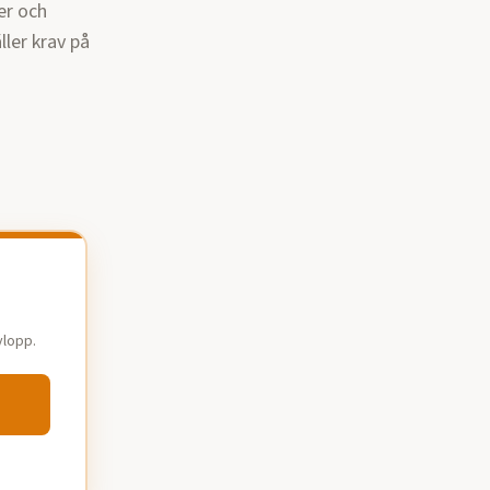
er och
ler krav på
vlopp.