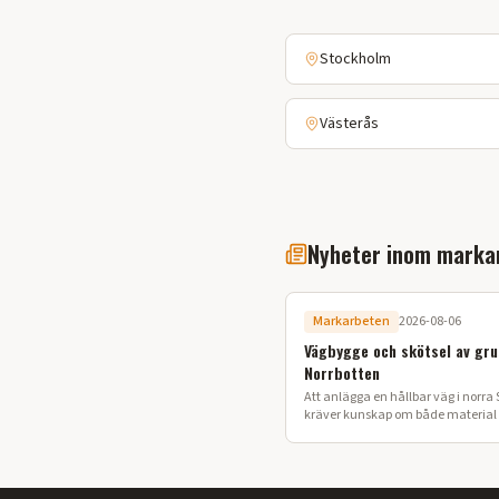
Stockholm
Västerås
Nyheter inom marka
Markarbeten
2026-08-06
Vägbygge och skötsel av gru
Norrbotten
Att anlägga en hållbar väg i norra 
kräver kunskap om både material o
Här går vi igenom processen för ett
vägbygge på din fastighet.