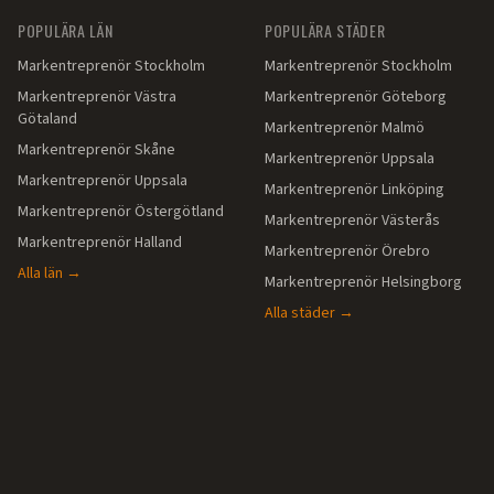
POPULÄRA LÄN
POPULÄRA STÄDER
Markentreprenör
Stockholm
Markentreprenör
Stockholm
Markentreprenör
Västra
Markentreprenör
Göteborg
Götaland
Markentreprenör
Malmö
Markentreprenör
Skåne
Markentreprenör
Uppsala
Markentreprenör
Uppsala
Markentreprenör
Linköping
Markentreprenör
Östergötland
Markentreprenör
Västerås
Markentreprenör
Halland
Markentreprenör
Örebro
Alla län →
Markentreprenör
Helsingborg
Alla städer →