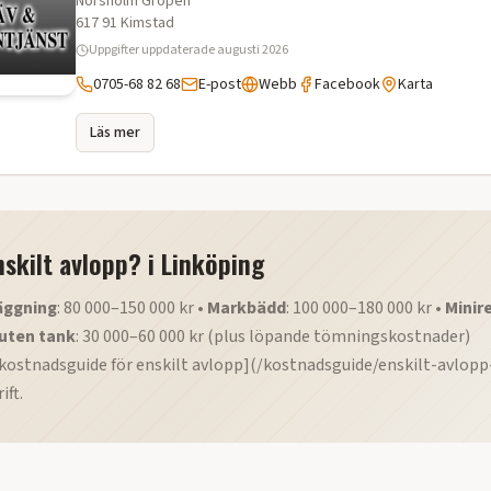
Norsholm Gropen
617 91
Kimstad
Uppgifter uppdaterade
augusti 2026
0705-68 82 68
E-post
Webb
Facebook
Karta
Läs mer
nskilt avlopp?
i
Linköping
äggning
: 80 000–150 000 kr •
Markbädd
: 100 000–180 000 kr •
Minir
uten tank
: 30 000–60 000 kr (plus löpande tömningskostnader)
kostnadsguide för enskilt avlopp](/kostnadsguide/enskilt-avlopp-
ift.