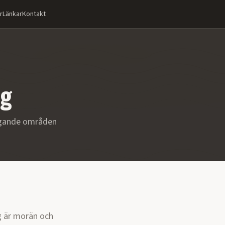
r
Länkar
Kontakt
ng
ggande områden
g är morän och