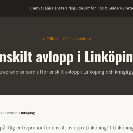
Hem
Välj Län
Tjänster
Prisguide
Jämför
Tips & Guider
Nyhete
Tillbaka till
Enskilt avlopp
nskilt avlopp
i
Linköpi
treprenörer som utför
enskilt avlopp
i
Linköping
och kringli
skilt avlopp
›
Linköping
 pålitlig entreprenör för
enskilt avlopp
i
Linköping
?
I Linköpin