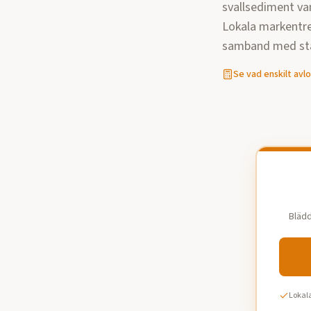
svallsediment van
Lokala markentre
samband med st
Se vad
enskilt avl
Blädd
Lokala