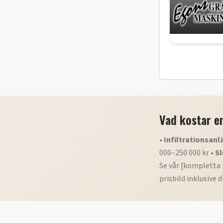
Vad kostar e
•
Infiltrationsanl
000–250 000 kr •
Sl
Se vår [kompletta 
prisbild inklusive dr