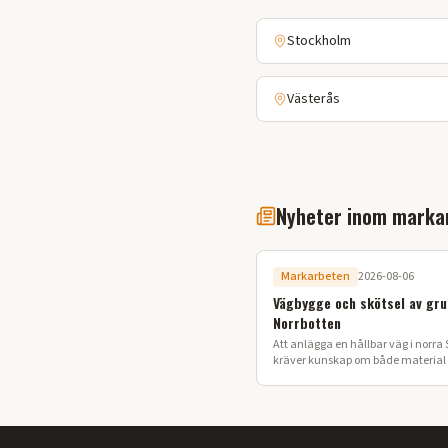
Stockholm
Västerås
Nyheter inom marka
Markarbeten
2026-08-06
Vägbygge och skötsel av gru
Norrbotten
Att anlägga en hållbar väg i norra 
kräver kunskap om både material o
Här går vi igenom processen för ett
vägbygge på din fastighet.