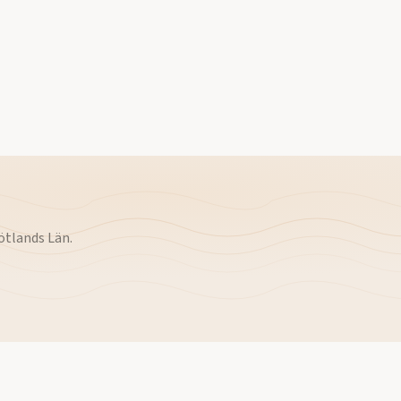
ötlands Län
.