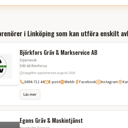
renörer i
Linköping
som kan utföra
enskilt av
Björkfors Gräv & Markservice AB
Stjärnevik
590 46
Rimforsa
Uppgifter uppdaterade
augusti 2026
0494-712 44
E-post
Webb
Facebook
Instagram
Ka
Läs mer
Egons Gräv & Maskintjänst