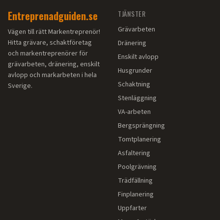
Entreprenadguiden.se
TJÄNSTER
Grävarbeten
Vägen till rätt Markentreprenör!
Hitta grävare, schaktföretag
Dränering
och markentreprenörer för
Enskilt avlopp
grävarbeten, dränering, enskilt
Husgrunder
avlopp och markarbeten i hela
Schaktning
Sverige.
Stenläggning
VA-arbeten
Bergsprängning
Tomtplanering
Asfaltering
Poolgrävning
Trädfällning
Finplanering
Uppfarter