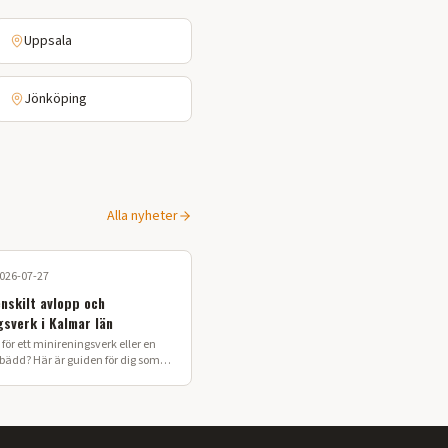
Uppsala
Jönköping
Alla nyheter
026-07-27
enskilt avlopp och
gsverk i Kalmar län
för ett minireningsverk eller en
sbädd? Här är guiden för dig som
 enskilt avlopp i Kalmar län.