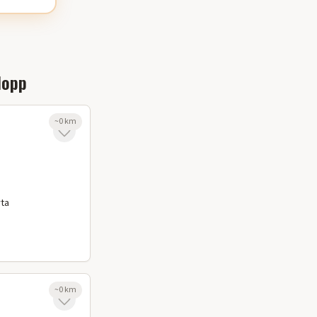
lopp
~
0
km
rta
~
0
km