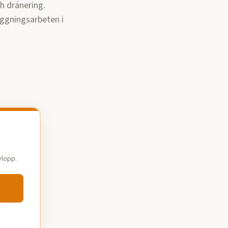
ch dränering.
äggningsarbeten i
vlopp.