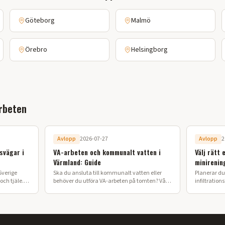
Göteborg
Malmö
Örebro
Helsingborg
rbeten
Avlopp
2026-07-27
Avlopp
2
svägar i
VA-arbeten och kommunalt vatten i
Välj rätt 
Värmland: Guide
minirenin
Sverige
Ska du ansluta till kommunalt vatten eller
Planerar du 
ch tjäle.
behöver du utföra VA-arbeten på tomten? Vår
infiltration
 lyckat
guide förklarar processen från ansökan till
ska anlägga
färdig installation i Värmland.