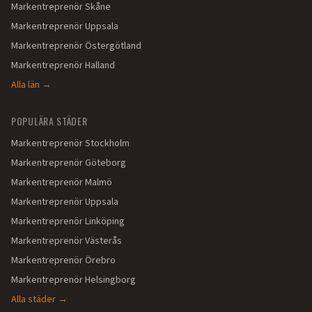
Markentreprenör
Skåne
Markentreprenör
Uppsala
Markentreprenör
Östergötland
Markentreprenör
Halland
Alla län →
POPULÄRA STÄDER
Markentreprenör
Stockholm
Markentreprenör
Göteborg
Markentreprenör
Malmö
Markentreprenör
Uppsala
Markentreprenör
Linköping
Markentreprenör
Västerås
Markentreprenör
Örebro
Markentreprenör
Helsingborg
Alla städer →