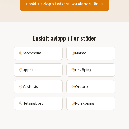
Enskilt avlopp
i
Västra Götalands Län
Enskilt avlopp
i fler städer
Stockholm
Malmö
Uppsala
Linköping
Västerås
Örebro
Helsingborg
Norrköping