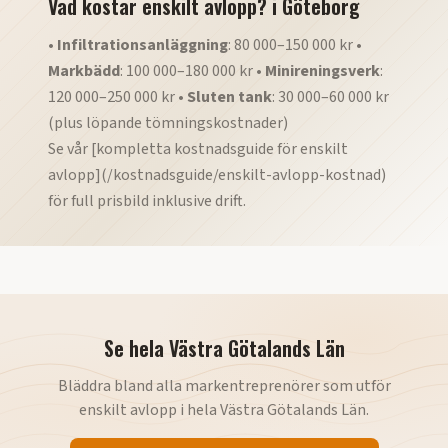
Vad kostar enskilt avlopp?
i
Göteborg
•
Infiltrationsanläggning
: 80 000–150 000 kr •
Markbädd
: 100 000–180 000 kr •
Minireningsverk
:
120 000–250 000 kr •
Sluten tank
: 30 000–60 000 kr
(plus löpande tömningskostnader)
Se vår [kompletta kostnadsguide för enskilt
avlopp](/kostnadsguide/enskilt-avlopp-kostnad)
för full prisbild inklusive drift.
Se hela
Västra Götalands Län
Bläddra bland alla markentreprenörer som utför
enskilt avlopp
i hela
Västra Götalands Län
.