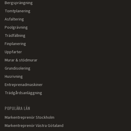
Bergsprängning
Tomtplanering
Asfaltering
Poolgrävning
Trädfällning
Finplanering
Uppfarter
Murar & stödmurar
Grundisolering
Husrivning
Entreprenadmaskiner
Trädgårdsanläggning
POPULÄRA LÄN
Markentreprenör
Stockholm
Markentreprenör
Västra Götaland