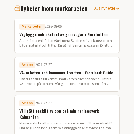
Nyheter inom markarbeten
Alla nyheter
Markarbeten
2026-08-06
Vägbygge och skötsel av grusvägar i Norrbotten
Att anlägga en hållbar väg i norra Sverige kräver kunskap om
både material och tjäle. Här går vi igenom processen för ett
lyckat vägbygge på din fastighet.
Avlopp
2026-07-27
VA-arbeten och kommunalt vatten i Värmland: Guide
Ska du ansluta till kommunalt vatten eller behöver du utföra
VA-arbeten på tomten? Vår guide förklarar processen från
ansökan till färdig installation i Värmland.
Avlopp
2026-07-27
Välj rätt enskilt avlopp och minireningsverk i
Kalmar län
Planerar du för ett minireningsverk eller en infiltrationsbädd?
Här är guiden för dig som ska anlägga enskilt avlopp i Kalmar
län.