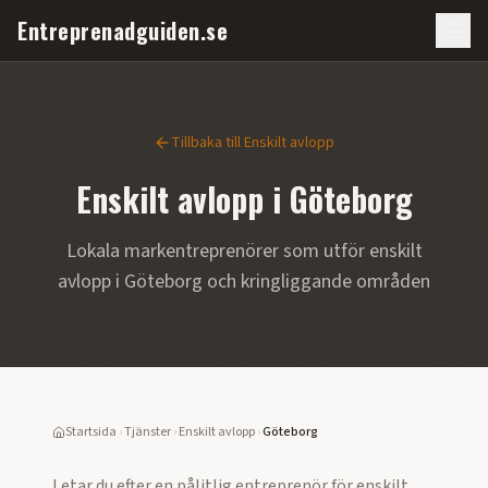
Entreprenadguiden.se
Tillbaka till
Enskilt avlopp
Enskilt avlopp
i
Göteborg
Lokala markentreprenörer som utför
enskilt
avlopp
i
Göteborg
och kringliggande områden
Startsida
›
Tjänster
›
Enskilt avlopp
›
Göteborg
Letar du efter en pålitlig entreprenör för
enskilt