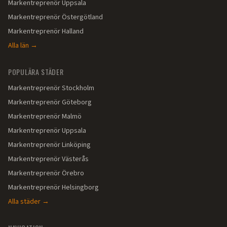
Markentreprenör
Uppsala
Markentreprenör
Östergötland
Markentreprenör
Halland
Alla län →
POPULÄRA STÄDER
Markentreprenör
Stockholm
Markentreprenör
Göteborg
Markentreprenör
Malmö
Markentreprenör
Uppsala
Markentreprenör
Linköping
Markentreprenör
Västerås
Markentreprenör
Örebro
Markentreprenör
Helsingborg
Alla städer →