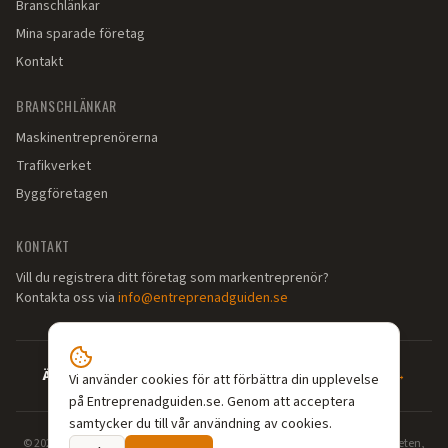
Branschlänkar
Mina sparade företag
Kontakt
BRANSCHLÄNKAR
Maskinentreprenörerna
Trafikverket
Byggföretagen
KONTAKT
Vill du registrera ditt företag som markentreprenör?
Kontakta oss via
info@entreprenadguiden.se
Är du markentreprenör?
—
Syns där dina kunder söker →
Vi använder cookies för att förbättra din upplevelse
på Entreprenadguiden.se. Genom att acceptera
samtycker du till vår användning av cookies.
©
2026
Entreprenadguiden.se — Din guide till markentreprenörer. Grävarbeten,