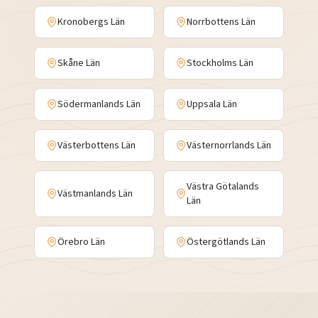
Kronobergs Län
Norrbottens Län
Skåne Län
Stockholms Län
Södermanlands Län
Uppsala Län
Västerbottens Län
Västernorrlands Län
Västra Götalands
Västmanlands Län
Län
Örebro Län
Östergötlands Län