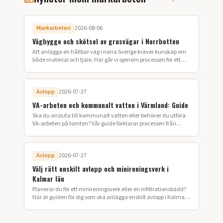
Markarbeten
2026-08-06
Vägbygge och skötsel av grusvägar i Norrbotten
Att anlägga en hållbar väg i norra Sverige kräver kunskap om
både material och tjäle. Här går vi igenom processen för ett
lyckat vägbygge på din fastighet.
Avlopp
2026-07-27
VA-arbeten och kommunalt vatten i Värmland: Guide
Ska du ansluta till kommunalt vatten eller behöver du utföra
VA-arbeten på tomten? Vår guide förklarar processen från
ansökan till färdig installation i Värmland.
Avlopp
2026-07-27
Välj rätt enskilt avlopp och minireningsverk i
Kalmar län
Planerar du för ett minireningsverk eller en infiltrationsbädd?
Här är guiden för dig som ska anlägga enskilt avlopp i Kalmar
län.