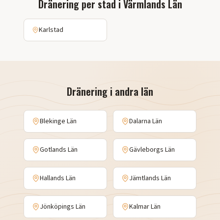
Dränering
per stad i
Värmlands Län
Karlstad
Dränering
i andra län
Blekinge Län
Dalarna Län
Gotlands Län
Gävleborgs Län
Hallands Län
Jämtlands Län
Jönköpings Län
Kalmar Län