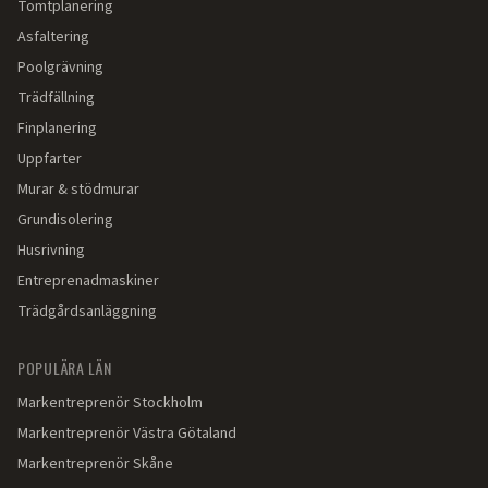
Tomtplanering
Asfaltering
Poolgrävning
Trädfällning
Finplanering
Uppfarter
Murar & stödmurar
Grundisolering
Husrivning
Entreprenadmaskiner
Trädgårdsanläggning
POPULÄRA LÄN
Markentreprenör
Stockholm
Markentreprenör
Västra Götaland
Markentreprenör
Skåne