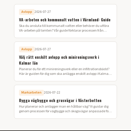
Avlopp
2026-07-27
VA-arbeten och kommunalt vatten i Värmland: Guide
Ska du ansluta till kommunalt vatten eller behöver du utföra
VA-arbeten på tomten? Vår guide förklarar processen från
ansökan till färdig installation i Värmland.
Avlopp
2026-07-27
Välj rätt enskilt avlopp och minireningsverk i
Kalmar län
Planerar du för ett minireningsverk eller en infiltrationsbädd?
Här är guiden för dig som ska anlägga enskilt avlopp i Kalmar
län.
Markarbeten
2026-07-22
Bygga vägbygge och grusvägar i Västerbotten
Hur planerar och anlägger man en hållbar väg? Vi guidar dig
genom processen för vägbygge och skogsvägar anpassade för
Västerbottens klimat.