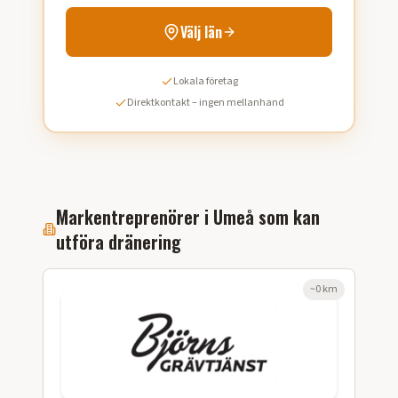
Välj län
Lokala företag
Direktkontakt – ingen mellanhand
Markentreprenörer i
Umeå
som kan
utföra
dränering
~
0
km