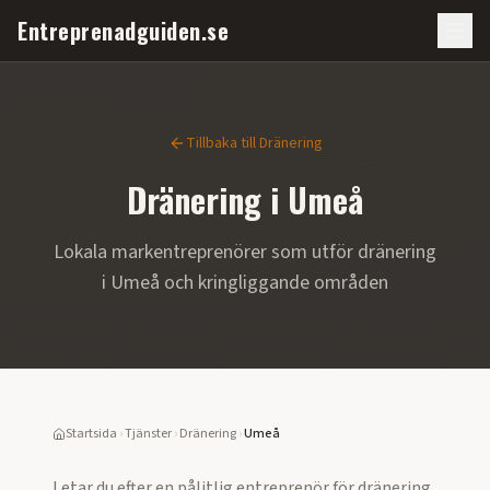
Entreprenadguiden.se
Tillbaka till
Dränering
Dränering
i
Umeå
Lokala markentreprenörer som utför
dränering
i
Umeå
och kringliggande områden
Startsida
›
Tjänster
›
Dränering
›
Umeå
Letar du efter en pålitlig entreprenör för
dränering