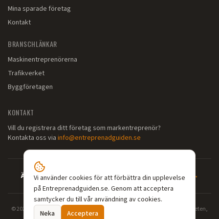
Mina sparade företag
Kontakt
BRANSCHLÄNKAR
Maskinentreprenörerna
Trafikverket
Byggföretagen
KONTAKT
Vill du registrera ditt företag som markentreprenör?
Kontakta oss via
info@entreprenadguiden.se
Är du markentreprenör?
—
Syns där dina kunder söker →
Vi använder cookies för att förbättra din upplevelse
på Entreprenadguiden.se. Genom att acceptera
samtycker du till vår användning av cookies.
©
2026
Entreprenadguiden.se — Din guide till markentreprenörer. Grävarbeten,
Neka
Acceptera
dränering, enskilt avlopp, schaktning och markarbeten i hela Sverige.