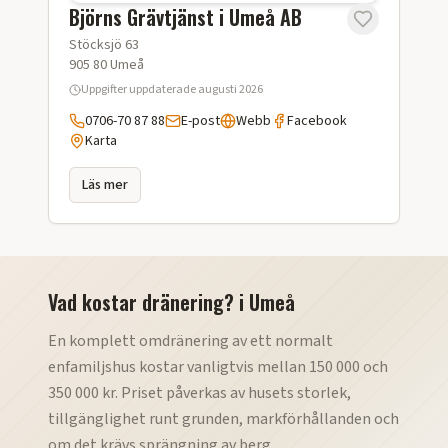
Björns Grävtjänst i Umeå AB
Stöcksjö 63
905 80
Umeå
Uppgifter uppdaterade
augusti 2026
0706-70 87 88
E-post
Webb
Facebook
Karta
Läs mer
Vad kostar dränering?
i
Umeå
En komplett omdränering av ett normalt
enfamiljshus kostar vanligtvis mellan 150 000 och
350 000 kr. Priset påverkas av husets storlek,
tillgänglighet runt grunden, markförhållanden och
om det krävs sprängning av berg.