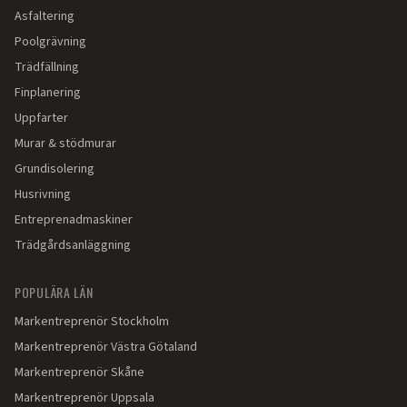
Asfaltering
Poolgrävning
Trädfällning
Finplanering
Uppfarter
Murar & stödmurar
Grundisolering
Husrivning
Entreprenadmaskiner
Trädgårdsanläggning
POPULÄRA LÄN
Markentreprenör
Stockholm
Markentreprenör
Västra Götaland
Markentreprenör
Skåne
Markentreprenör
Uppsala