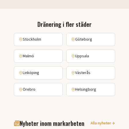
Dränering
i fler städer
Stockholm
Göteborg
Malmö
Uppsala
Linköping
Västerås
Örebro
Helsingborg
Nyheter inom markarbeten
Alla nyheter