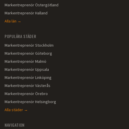
Markentreprenör
Östergötland
Markentreprenör
Halland
Alla län →
POPULÄRA STÄDER
Markentreprenör
Stockholm
Markentreprenör
Göteborg
Markentreprenör
Malmö
Markentreprenör
Uppsala
Markentreprenör
Linköping
Markentreprenör
Västerås
Markentreprenör
Örebro
Markentreprenör
Helsingborg
Alla städer →
NAVIGATION