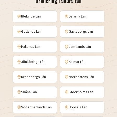
Dränering
i andra län
Blekinge Län
Dalarna Län
Gotlands Län
Gävleborgs Län
Hallands Län
Jämtlands Län
Jönköpings Län
Kalmar Län
Kronobergs Län
Norrbottens Län
Skåne Län
Stockholms Län
Södermanlands Län
Uppsala Län