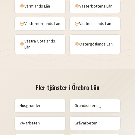
Värmlands Län
Västerbottens Län
Västernorrlands Län
Västmanlands Län
Västra Götalands
Östergötlands Län
Län
Fler tjänster i
Örebro Län
Husgrunder
Grundisolering
VA-arbeten
Grävarbeten