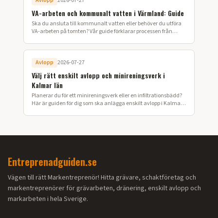
Avlopp
2026-07-27
VA-arbeten och kommunalt vatten i Värmland: Guide
Ska du ansluta till kommunalt vatten eller behöver du utföra
VA-arbeten på tomten? Vår guide förklarar processen från
ansökan till färdig installation i Värmland.
Avlopp
2026-07-27
Välj rätt enskilt avlopp och minireningsverk i
Kalmar län
Planerar du för ett minireningsverk eller en infiltrationsbädd?
Här är guiden för dig som ska anlägga enskilt avlopp i Kalmar
län.
Entreprenadguiden.se
Vägen till rätt Markentreprenör! Hitta grävare, schaktföretag och
markentreprenörer för grävarbeten, dränering, enskilt avlopp och
markarbeten i hela Sverige.