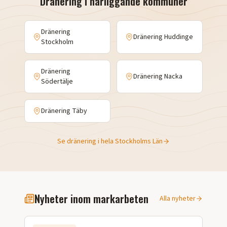
Dränering i närliggande kommuner
Dränering
Dränering
Huddinge
Stockholm
Dränering
Dränering
Nacka
Södertälje
Dränering
Täby
Se dränering i hela
Stockholms Län
Nyheter inom markarbeten
Alla nyheter