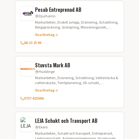
Pesab Entreprenad AB
Djurhamn
Markarbeten, Enskilt avlopp, Dränering, Schaktning,
Bergspräckning, Snöröjning, Minireningsverk,
Grundläggning, Stenläggning, Plattsättning,
Visa företag
Asfaltering, Snöröjning
08-33 25 99
Stuvsta Mark AB
Huddinge
Markarbeten, Dränering, Schaktning, Vattenläcka &
vattenskada, Tomtplanering, VA-schakt,
Kabelschakt, Bergspräckning, Betongbilning,
Visa företag
Stödmurar, Plattläggning, Snöröjning
0707-825666
LEJA Schakt och Transport AB
Ekerö
Markarbeten, Schakt och transport, Entreprenad,
Ledningsschakt, Avloppsanläggningar, Husgrunder,