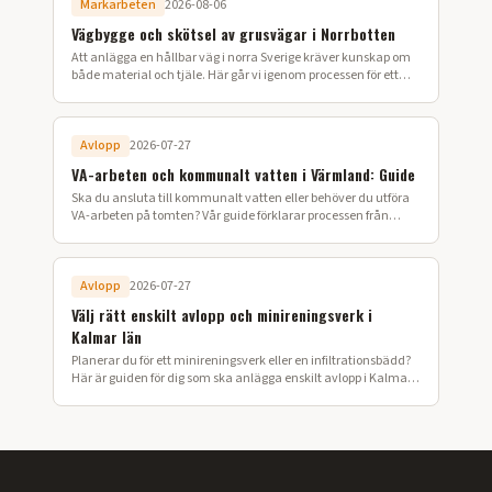
Markarbeten
2026-08-06
Vägbygge och skötsel av grusvägar i Norrbotten
Att anlägga en hållbar väg i norra Sverige kräver kunskap om
både material och tjäle. Här går vi igenom processen för ett
lyckat vägbygge på din fastighet.
Avlopp
2026-07-27
VA-arbeten och kommunalt vatten i Värmland: Guide
Ska du ansluta till kommunalt vatten eller behöver du utföra
VA-arbeten på tomten? Vår guide förklarar processen från
ansökan till färdig installation i Värmland.
Avlopp
2026-07-27
Välj rätt enskilt avlopp och minireningsverk i
Kalmar län
Planerar du för ett minireningsverk eller en infiltrationsbädd?
Här är guiden för dig som ska anlägga enskilt avlopp i Kalmar
län.