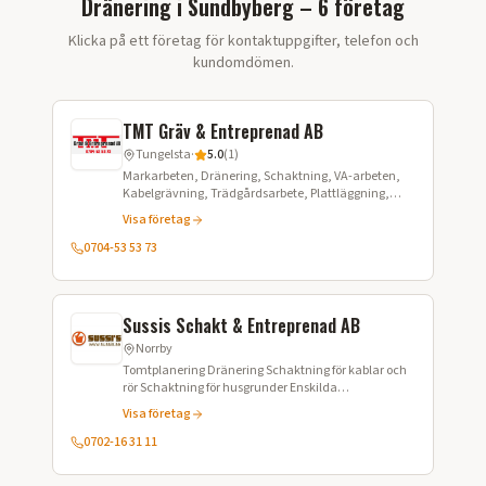
Dränering i Sundbyberg – 6 företag
Klicka på ett företag för kontaktuppgifter, telefon och
kundomdömen.
TMT Gräv & Entreprenad AB
Tungelsta
·
5.0
(
1
)
Markarbeten, Dränering, Schaktning, VA-arbeten,
Kabelgrävning, Trädgårdsarbete, Plattläggning,
Snöröjning, Transport av grus och matjord,
Visa företag
Fuktisolering
0704-53 53 73
Sussis Schakt & Entreprenad AB
Norrby
Tomtplanering Dränering Schaktning för kablar och
rör Schaktning för husgrunder Enskilda
avloppsanläggningar Asfaltsskärning Dikesrensning
Visa företag
Snöröjning/plogning och sandning Grävning för
fjärrvärme Transport av grus och material
0702-16 31 11