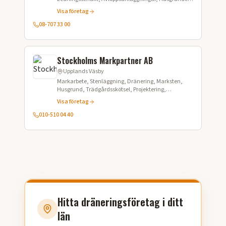
Dränering, Snöröjning, Containeruthyrning,
Visa företag
Materialleveranser
08-707 33 00
Stockholms Markpartner AB
Upplands Väsby
Markarbete, Stenläggning, Dränering, Marksten,
Husgrund, Trädgårdsskötsel, Projektering,
Projektledning, Anläggning
Visa företag
010-510 04 40
Hitta dräneringsföretag i ditt
län