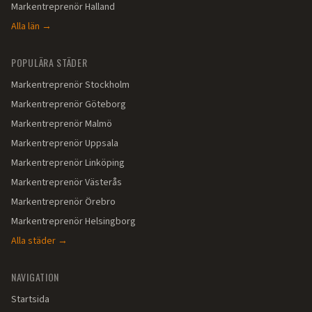
Markentreprenör
Halland
Alla län →
POPULÄRA STÄDER
Markentreprenör
Stockholm
Markentreprenör
Göteborg
Markentreprenör
Malmö
Markentreprenör
Uppsala
Markentreprenör
Linköping
Markentreprenör
Västerås
Markentreprenör
Örebro
Markentreprenör
Helsingborg
Alla städer →
NAVIGATION
Startsida