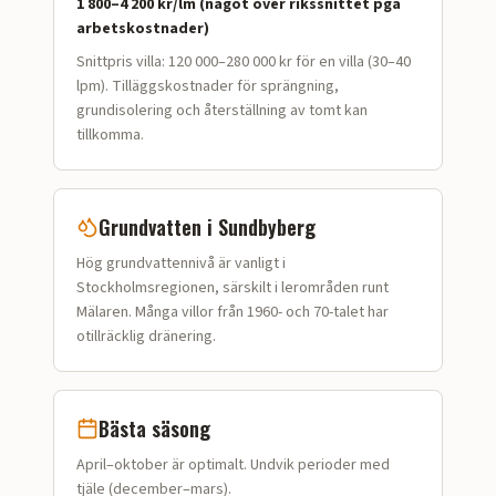
1 800–4 200 kr/lm (något över rikssnittet pga
arbetskostnader)
Snittpris villa:
120 000–280 000 kr för en villa (30–40
lpm)
. Tilläggskostnader för sprängning,
grundisolering och återställning av tomt kan
tillkomma.
Grundvatten i
Sundbyberg
Hög grundvattennivå är vanligt i
Stockholmsregionen, särskilt i lerområden runt
Mälaren. Många villor från 1960- och 70-talet har
otillräcklig dränering.
Bästa säsong
April–oktober är optimalt. Undvik perioder med
tjäle (december–mars).