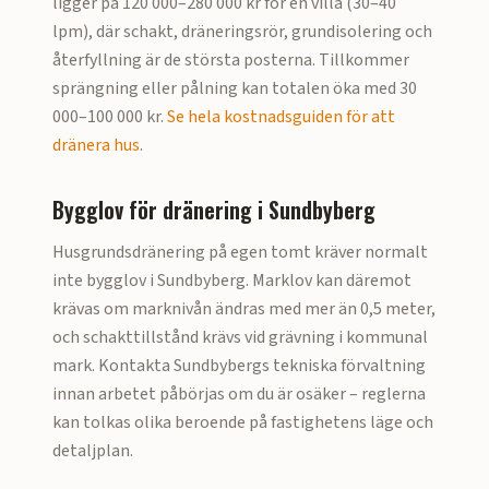
ligger på
120 000–280 000 kr för en villa (30–40
lpm)
, där schakt, dräneringsrör, grundisolering och
återfyllning är de största posterna. Tillkommer
sprängning eller pålning kan totalen öka med 30
000–100 000 kr.
Se hela kostnadsguiden för att
dränera hus
.
Bygglov för dränering i
Sundbyberg
Husgrundsdränering på egen tomt kräver normalt
inte bygglov i
Sundbyberg
. Marklov kan däremot
krävas om marknivån ändras med mer än 0,5 meter,
och schakttillstånd krävs vid grävning i kommunal
mark. Kontakta
Sundbyberg
s tekniska förvaltning
innan arbetet påbörjas om du är osäker – reglerna
kan tolkas olika beroende på fastighetens läge och
detaljplan.