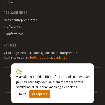
Kontakt
BRANSCHLÄNKAR
Maskinentreprenörerna
Trafikverket
Byggföretagen
KONTAKT
Vill du registrera ditt företag som markentreprenör?
Kontakta oss via
info@entreprenadguiden.se
Är du markentreprenör?
—
Syns där dina kunder söker →
Vi använder cookies för att förbättra din upplevelse
på Entreprenadguiden.se. Genom att acceptera
samtycker du till vår användning av cookies.
©
2026
Entreprenadguiden.se — Din guide till markentreprenörer. Grävarbeten,
Neka
Acceptera
dränering, enskilt avlopp, schaktning och markarbeten i hela Sverige.