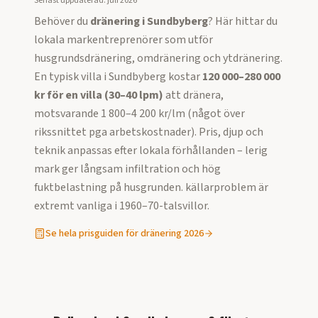
Senast uppdaterad:
juli 2026
Behöver du
dränering i
Sundbyberg
? Här hittar du
lokala markentreprenörer som utför
husgrundsdränering, omdränering och ytdränering.
En typisk villa i
Sundbyberg
kostar
120 000–280 000
kr för en villa (30–40 lpm)
att dränera,
motsvarande
1 800–4 200 kr/lm (något över
rikssnittet pga arbetskostnader)
. Pris, djup och
teknik anpassas efter lokala förhållanden –
lerig
mark ger långsam infiltration och hög
fuktbelastning på husgrunden. källarproblem är
extremt vanliga i 1960–70-talsvillor.
Se hela prisguiden för dränering 2026