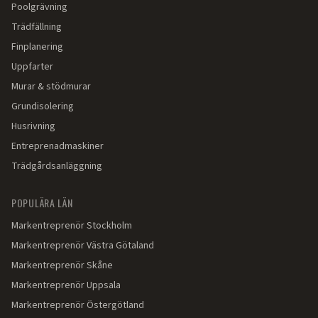
Poolgrävning
Trädfällning
Finplanering
Uppfarter
Murar & stödmurar
Grundisolering
Husrivning
Entreprenadmaskiner
Trädgårdsanläggning
POPULÄRA LÄN
Markentreprenör
Stockholm
Markentreprenör
Västra Götaland
Markentreprenör
Skåne
Markentreprenör
Uppsala
Markentreprenör
Östergötland