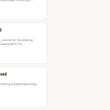
tsföreningar, Dränering,
B
, Jordvärme, Täckdikning,
avloppssystem LTA,
, Sjöförläggning, Styrd borrning
enad
änering, trädgårdsplanering,