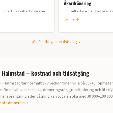
Åkerdränering
r uppfart. Dagvattenbrunn eller
För lantbrukare med blöt åker. 
Läs mer
Jämför alla typer av dränering
i
Halmstad
– kostnad och tidsåtgång
 i
Halmstad
tar normalt 1–3 veckor för en villa på 30–40 löpmeter
r för en villa
, där schakt, dräneringsrör, grundisolering och återfy
er sprängning eller pålning kan totalen öka med 30 000–100 000 
 att dränera hus
.