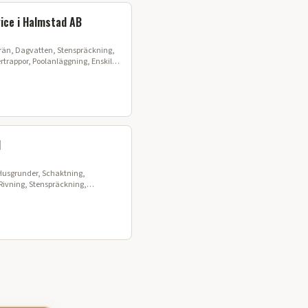
ice i Halmstad AB
rän, Dagvatten, Stenspräckning,
rtrappor, Poolanläggning, Enskilt
asad
d
 Husgrunder, Schaktning,
Rivning, Stenspräckning,
 Sprängning