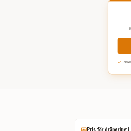
B
Lokala
Pris för dränering i