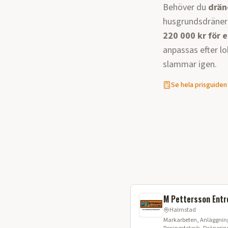
Behöver du
drän
husgrundsdräneri
220 000 kr för e
anpassas efter lo
slammar igen.
Se hela prisguiden
M Pettersson Entr
Halmstad
Markarbeten, Anläggning