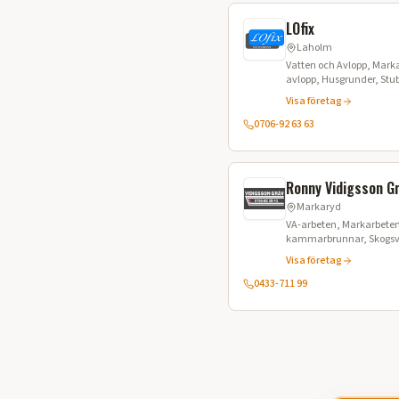
LOfix
Laholm
Vatten och Avlopp, Marka
avlopp, Husgrunder, Stub
Gräventreprenad, Schak
Visa företag
0706-92 63 63
Ronny Vidigsson G
Markaryd
VA-arbeten, Markarbeten
kammarbrunnar, Skogsvä
Trädgårdsplanering, Scha
Visa företag
Grusförsäljning, Matjord
0433-711 99