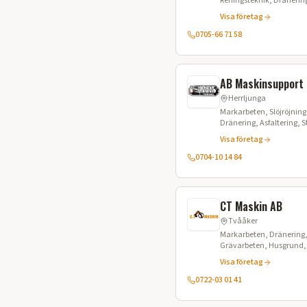
Reningsteknik, Dränerin
Maskintjänster
Visa företag
0705-66 71 58
AB Maskinsupport 
Herrljunga
Markarbeten, Slöjröjning, Markb
Dränering, Asfaltering, 
Stubbfräsning, Anläggni
Visa företag
0704-10 14 84
CT Maskin AB
Tvååker
Markarbeten, Dränering, 
Grävarbeten, Husgrund, 
Snöröjning, VA-arbeten,
Visa företag
0722-03 01 41