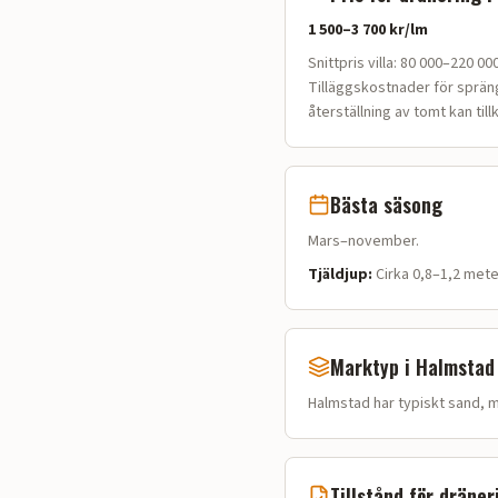
1 500–3 700 kr/lm
Snittpris villa:
80 000–220 000 
Tilläggskostnader för sprän
återställning av tomt kan til
Bästa säsong
Mars–november.
Tjäldjup:
Cirka 0,8–1,2 mete
Marktyp i
Halmstad
Halmstad
har typiskt
sand, m
Tillstånd för dräner