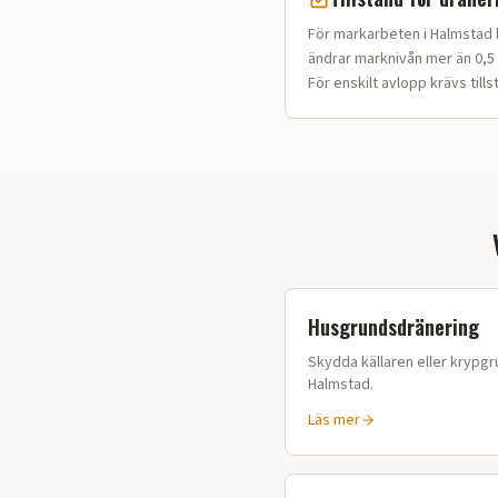
För markarbeten i Halmstad k
ändrar marknivån mer än 0,5 
För enskilt avlopp krävs tills
Husgrundsdränering
Skydda källaren eller krypgru
Halmstad
.
Läs mer