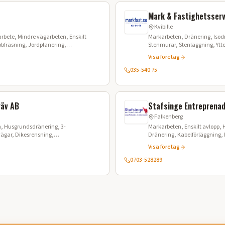
Mark & Fastighetsserv
Kvibille
rbete, Mindre vägarbeten, Enskilt
Markarbeten, Dränering, Isod
bfräsning, Jordplanering,
Stenmurar, Stenläggning, Ytte
tning
avlopp, Byggtjänster, Tak & F
Visa företag
035-540 75
räv AB
Stafsinge Entreprena
Falkenberg
, Husgrundsdränering, 3-
Markarbeten, Enskilt avlopp,
gar, Dikesrensning,
Dränering, Kabelförläggning, 
ktning, Kranbilstransporter,
Dagvatten, Minireningsverk,
Visa företag
, Snöröjning, TMA-körning
0703-528289