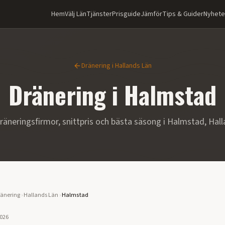
Hem
Välj Län
Tjänster
Prisguide
Jämför
Tips & Guider
Nyhete
Dränering i
Hallands Län
Dränering i
Halmstad
räneringsfirmor, snittpris och bästa säsong i
Halmstad
,
Hall
änering
›
Hallands Län
›
Halmstad
2026