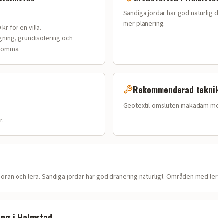
Sandiga jordar har god naturlig
mer planering.
kr för en villa
.
gning, grundisolering och
lkomma.
Rekommenderad tekni
Geotextil-omsluten makadam me
r.
orän och lera
.
Sandiga jordar har god dränering naturligt. Områden med ler
ing i
Halmstad