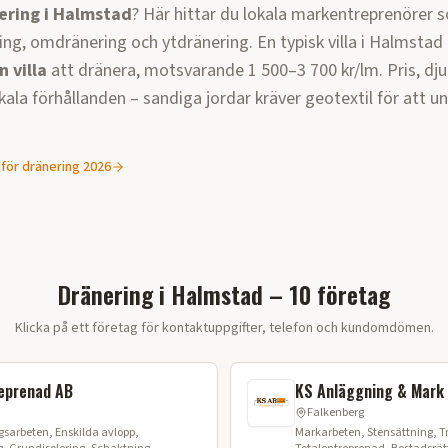
ering i
Halmstad
? Här hittar du lokala markentreprenörer 
ng, omdränering och ytdränering. En typisk villa i
Halmstad
n villa
att dränera, motsvarande
1 500–3 700 kr/lm
. Pris, dj
kala förhållanden –
sandiga jordar kräver geotextil för att u
 för dränering 2026
Dränering i Halmstad – 10 företag
Klicka på ett företag för kontaktuppgifter, telefon och kundomdömen.
eprenad AB
KS Anläggning & Mark
Falkenberg
sarbeten, Enskilda avlopp,
Markarbeten, Stensättning, 