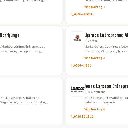
g, Grundisolering, Schaktning,
Totalentreprenad, Bostadsrät
Schaktning
Visa företag
0346-466031
Herrljunga
Bjarnes Entreprenad A
Varekil
eredning, Entreprenad,
Markarbeten, Ledningsarbete
Stensättning, Tomtplanering,
Dränering, VA-projekt, Tryck
ng
Stenspräckning, Fibergrävning
Visa företag
0304-447 50
Jonas Larsson Entrepr
Oskarström
Enskilt avlopp, Schaktning,
markarbeten, grävarbeten, dr
Vägarbeten, Lantbrukstjänster,
kabel och linjearbeten
 Maskinstation
Visa företag
0736-51 15 10