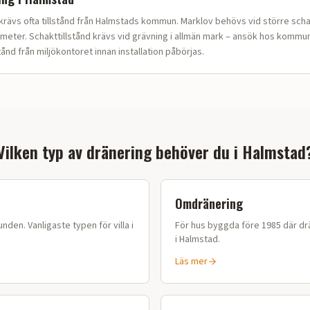
rävs ofta tillstånd från Halmstads kommun. Marklov behövs vid större schak
meter. Schakttillstånd krävs vid grävning i allmän mark – ansök hos kommun
tånd från miljökontoret innan installation påbörjas.
Vilken typ av dränering behöver du i
Halmstad
Omdränering
nden. Vanligaste typen för villa i
För hus byggda före 1985 där drä
i
Halmstad
.
Läs mer