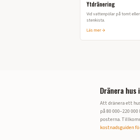
Ytdränering
Vid vattenpölar på tomt elle
stenkista.
Läs mer
Dränera hus 
Att dränera ett hus
på
80 000–220 000 k
posterna. Tillkomm
kostnadsguiden för