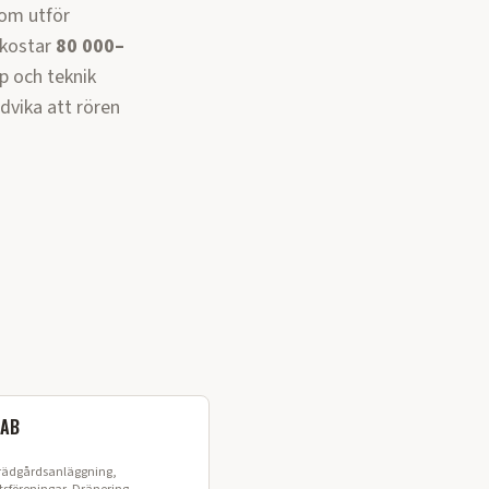
som utför
kostar
80 000–
up och teknik
ndvika att rören
 AB
Trädgårdsanläggning,