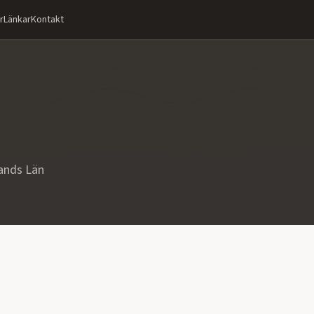
r
Länkar
Kontakt
ands Län