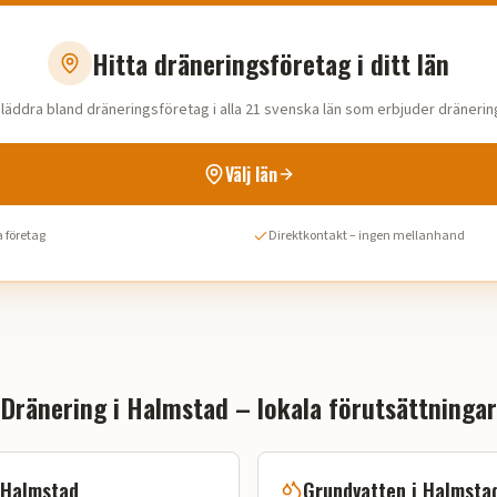
Hitta dräneringsföretag i ditt län
läddra bland dräneringsföretag i alla 21 svenska län som erbjuder dränerin
Välj län
 företag
Direktkontakt – ingen mellanhand
Dränering i
Halmstad
– lokala förutsättningar
Halmstad
Grundvatten i
Halmsta