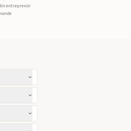
din entreprenör
mmande