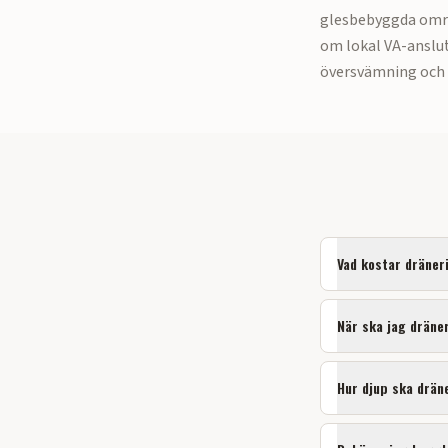
glesbebyggda områd
om lokal VA-anslu
översvämning och 
Vad kostar dräner
När ska jag dräne
Hur djup ska drän