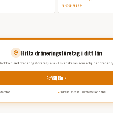
0705-78 37 74
Hitta dräneringsföretag i ditt län
läddra bland dräneringsföretag i alla 21 svenska län som erbjuder dränerin
Välj län
 företag
Direktkontakt – ingen mellanhand