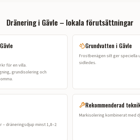
Dränering i
Gävle
– lokala förutsättningar
Gävle
Grundvatten i
Gävle
Frostbenägen silt ger speciella 
sidledes.
kr för en villa
.
gning, grundisolering och
lkomma.
Rekommenderad tekni
Markisolering kombinerat med dj
r – dräneringsdjup minst 1,8–2