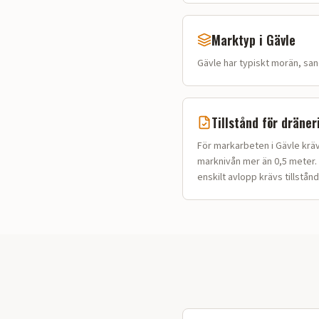
Marktyp i
Gävle
Gävle
har typiskt
morän, sand
Tillstånd för dräner
För markarbeten i Gävle kräv
marknivån mer än 0,5 meter. 
enskilt avlopp krävs tillstånd