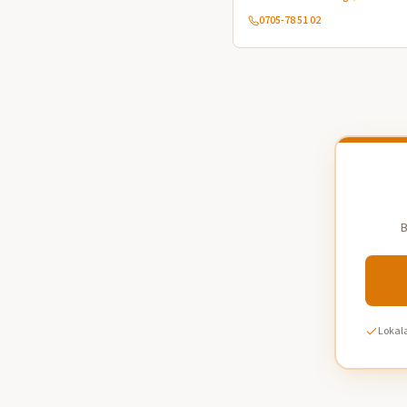
0705-78 51 02
B
Lokala