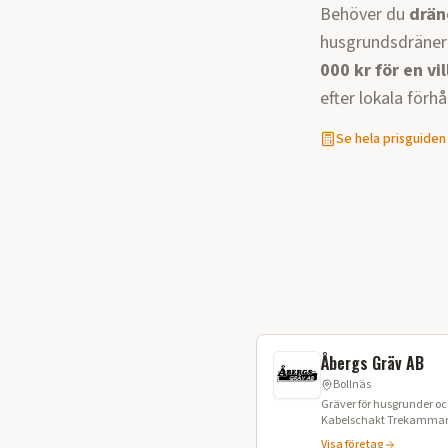
Behöver du
drän
husgrundsdräneri
000 kr för en vil
efter lokala förh
Se hela prisguiden
Åbergs Gräv AB
Bollnäs
Gräver för husgrunder och dränering V
Visa företag