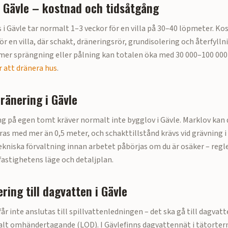
i
Gävle
– kostnad och tidsåtgång
 i
Gävle
tar normalt 1–3 veckor för en villa på 30–40 löpmeter. Ko
ör en villa
, där schakt, dräneringsrör, grundisolering och återfylln
er sprängning eller pålning kan totalen öka med 30 000–100 000 
 att dränera hus
.
dränering i
Gävle
g på egen tomt kräver normalt inte bygglov i
Gävle
. Marklov kan
as med mer än 0,5 meter, och schakttillstånd krävs vid grävning
ekniska förvaltning innan arbetet påbörjas om du är osäker – regl
fastighetens läge och detaljplan.
ring till dagvatten i
Gävle
r inte anslutas till spillvattenledningen – det ska gå till dagvat
kalt omhändertagande (LOD). I
Gävle
finns dagvattennät i tätorter