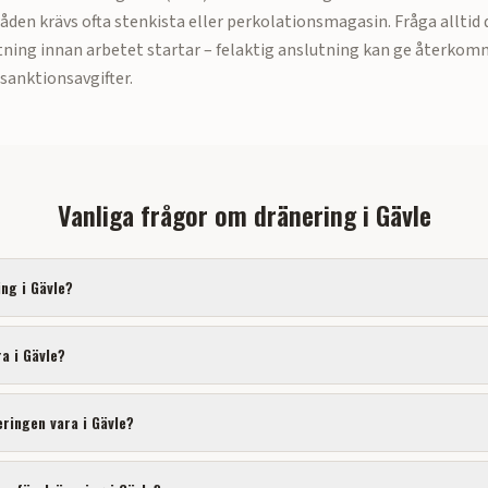
en krävs ofta stenkista eller perkolationsmagasin. Fråga alltid 
tning innan arbetet startar – felaktig anslutning kan ge återko
sanktionsavgifter.
Vanliga frågor om dränering i
Gävle
ing i
Gävle
?
ra i
Gävle
?
eringen vara i
Gävle
?