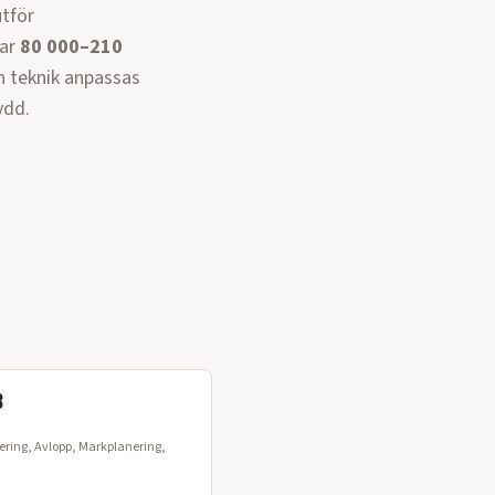
utför
ar
80 000–210
ch teknik anpassas
ydd.
B
ring, Avlopp, Markplanering,