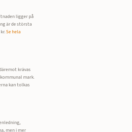
stnaden ligger på
ing är de största
kr.
Se hela
 däremot krävas
 i kommunal mark.
erna kan tolkas
tenledning,
na, men i mer