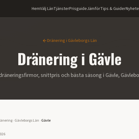
Hem
Välj Län
Tjänster
Prisguide
Jämför
Tips & Guider
Nyhete
Dränering i
Gävleborgs Län
Dränering i
Gävle
dräneringsfirmor, snittpris och bästa säsong i
Gävle
,
Gävlebo
änering
›
Gävleborgs Län
›
Gävle
2026