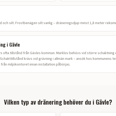
 och silt
.
Frostbenägen silt vanlig – dräneringsdjup minst 1,8 meter reko
ing i
Gävle
s ofta tillstånd från Gävles kommun. Marklov behövs vid större schaktning e
Schakttillstånd krävs vid grävning i allmän mark – ansök hos kommunens tek
 från miljökontoret innan installation påbörjas.
Vilken typ av dränering behöver du i
Gävle
?