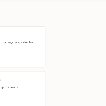
utmaningar – sprider fukt
k
up dränering.