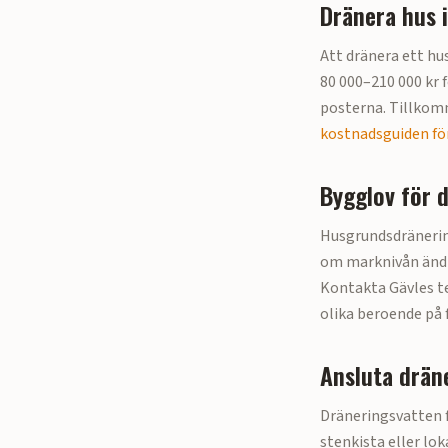
Dränera hus 
Att dränera ett hus
80 000–210 000 kr f
posterna. Tillkomm
kostnadsguiden för
Bygglov för 
Husgrundsdränerin
om marknivån ändr
Kontakta
Gävle
s t
olika beroende på 
Ansluta dräne
Dräneringsvatten få
stenkista eller lo