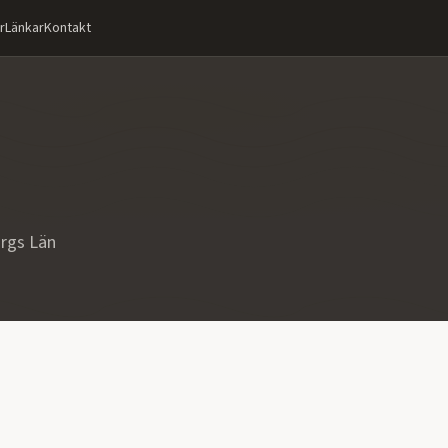
r
Länkar
Kontakt
rgs Län