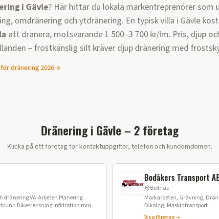
ering i
Gävle
? Här hittar du lokala markentreprenörer som 
ng, omdränering och ytdränering. En typisk villa i
Gävle
kost
la
att dränera, motsvarande
1 500–3 700 kr/lm
. Pris, djup o
ållanden –
frostkänslig silt kräver djup dränering med frostsk
 för dränering 2026
Dränering i Gävle – 2 företag
Klicka på ett företag för kontaktuppgifter, telefon och kundomdömen.
Bodåkers Transport A
Bollnäs
A-Arbeten Planering
Markarbeten, Grävning, Dräne
Kabelschakt Trekammarbrunn Dikesrensning Infiltration mm
Dikning, Maskintransport
Visa företag