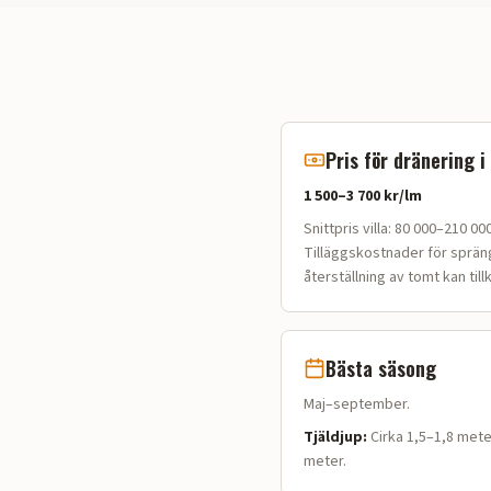
Pris för dränering i
1 500–3 700 kr/lm
Snittpris villa:
80 000–210 000 
Tilläggskostnader för sprän
återställning av tomt kan til
Bästa säsong
Maj–september.
Tjäldjup:
Cirka 1,5–1,8 mete
meter.