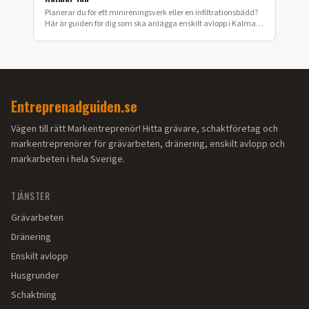
Planerar du för ett minireningsverk eller en infiltrationsbädd?
Här är guiden för dig som ska anlägga enskilt avlopp i Kalmar
län.
Entreprenadguiden.se
Vägen till rätt Markentreprenör! Hitta grävare, schaktföretag och
markentreprenörer för grävarbeten, dränering, enskilt avlopp och
markarbeten i hela Sverige.
TJÄNSTER
Grävarbeten
Dränering
Enskilt avlopp
Husgrunder
Schaktning