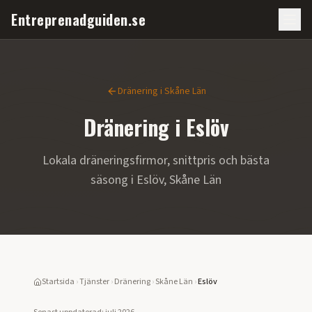
Entreprenadguiden.se
Dränering i
Skåne Län
Dränering i
Eslöv
Lokala dräneringsfirmor, snittpris och bästa
säsong i
Eslöv
,
Skåne Län
Startsida
›
Tjänster
›
Dränering
›
Skåne Län
›
Eslöv