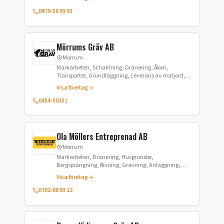
0479-56 93 91
Mörrums Gräv AB
Mörrum
Markarbeten, Schaktning, Dränering, Åkeri,
Transporter, Grundläggning, Leverans av matjord,
Grus och makadam, Dikesgrävning, Rörläggning,
Visa företag
Snöröjning, Sandning, Stubbfräsning, Räckeslagning
0454-50351
Ola Möllers Entreprenad AB
Mörrum
Markarbeten, Dränering, Husgrunder,
Bergsprängning, Rivning, Grävning, Anläggning,
Schaktning, Utfyllnad
Visa företag
0702-68 93 12