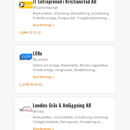
JT Entreprenad i Kristianstad AB
Gärds Köpinge
Markarbeten, Dränering, Stensättning, Schaktning,
Enskilda avlopp, Husgrunder, Trädgårdsplanering,
Kranbilstransporter, Grusförsäljning
Visa företag
044-23 51 10
LOfix
Laholm
Vatten och Avlopp, Markarbete, Mindre vägarbeten,
Enskilt avlopp, Husgrunder, Stubbfräsning,
Jordplanering, Gräventreprenad, Schaktning
Visa företag
0706-92 63 63
Lundins Gräv & Anläggning AB
Osby
Markarbeten, Grundarbete, Schaktning, Grävning,
Trädgårdsskötsel, Reningsverk, Försäljning av
matjord, Grus, Marksten, Murar, Dränering
Visa företag