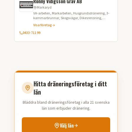
Ronny Vidigsson Gräv AB
Markaryd
VA-arbeten, Markarbeten, Husgrundsdränering, 3-
kammarbrunnar, Skogsvägar, Dikesrensning,
Trädgårdsplanering, Schaktning,
Visa företag
Kranbilstransporter, Grusförsäljning, Matjord,
Snöröjning, TMA-körning
0433-711 99
Hitta dräneringsföretag i ditt
län
Bläddra bland dräneringsföretag i alla 21 svenska
län som erbjuder dränering.
Välj län