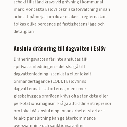
schakttillstånd krävs vid grävning i kommunal
mark. Kontakta
Eslöv
s tekniska förvaltning innan
arbetet påbörjas om du är osäker – reglerna kan
tolkas olika beroende på fastighetens läge och
detaljplan.
Ansluta dränering till dagvatten i
Eslöv
Dräneringsvatten får inte anslutas till
spillvattenledningen – det ska gå till
dagvattenledning, stenkista eller lokalt
omhändertagande (LOD). I
Eslöv
finns
dagvattennät i tätorterna, men i mer
glesbebyggda områden krävs ofta stenkista eller
perkolationsmagasin. Fråga alltid din entreprenör
om lokal VA-anslutning innan arbetet startar –
felaktig anslutning kan ge återkommande
översvämning och sanktionsavgifter.