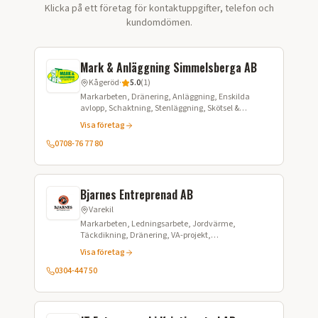
Klicka på ett företag för kontaktuppgifter, telefon och
kundomdömen.
Mark & Anläggning Simmelsberga AB
Kågeröd
·
5.0
(
1
)
Markarbeten, Dränering, Anläggning, Enskilda
avlopp, Schaktning, Stenläggning, Skötsel &
underhåll, Fastighetsskötsel
Visa företag
0708-76 77 80
Bjarnes Entreprenad AB
Varekil
Markarbeten, Ledningsarbete, Jordvärme,
Täckdikning, Dränering, VA-projekt,
Tryckavloppssystem LTA, Stenspräckning,
Visa företag
Fibergrävning, Sjöförläggning, Styrd borrning
0304-447 50