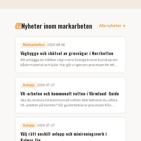
Nyheter inom markarbeten
Alla nyheter
Markarbeten
2026-08-06
Vägbygge och skötsel av grusvägar i Norrbotten
Att anlägga en hållbar väg i norra Sverige kräver kunskap om
både material och tjäle. Här går vi igenom processen för ett
lyckat vägbygge på din fastighet.
Avlopp
2026-07-27
VA-arbeten och kommunalt vatten i Värmland: Guide
Ska du ansluta till kommunalt vatten eller behöver du utföra
VA-arbeten på tomten? Vår guide förklarar processen från
ansökan till färdig installation i Värmland.
Avlopp
2026-07-27
Välj rätt enskilt avlopp och minireningsverk i
Kalmar län