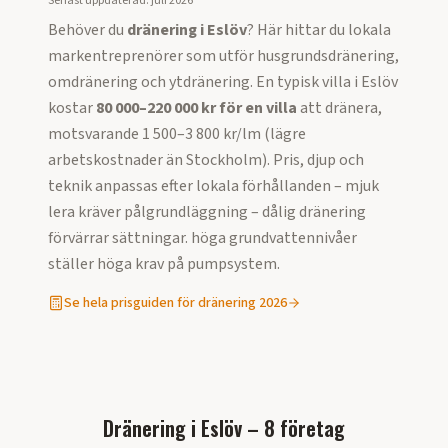
Senast uppdaterad:
juli 2026
Behöver du
dränering i
Eslöv
? Här hittar du lokala
markentreprenörer som utför husgrundsdränering,
omdränering och ytdränering. En typisk villa i
Eslöv
kostar
80 000–220 000 kr för en villa
att dränera,
motsvarande
1 500–3 800 kr/lm (lägre
arbetskostnader än Stockholm)
. Pris, djup och
teknik anpassas efter lokala förhållanden –
mjuk
lera kräver pålgrundläggning – dålig dränering
förvärrar sättningar. höga grundvattennivåer
ställer höga krav på pumpsystem.
Se hela prisguiden för dränering 2026
Dränering i Eslöv – 8 företag