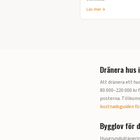
Läs mer
Dränera hus 
Att dränera ett hus
80 000–220 000 kr f
posterna. Tillkomm
kostnadsguiden för
Bygglov för 
Husgrundsdränerin