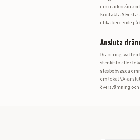
om marknivån ändr
Kontakta
Alvesta
s
olika beroende på 
Ansluta dräne
Dräneringsvatten få
stenkista eller lo
glesbebyggda områd
om lokal VA-anslu
översvämning och 