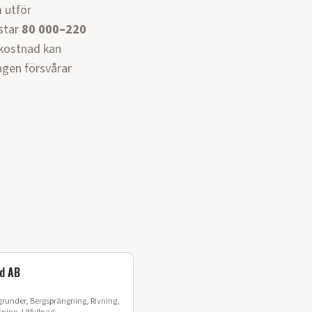
 utför
star
80 000–220
skostnad kan
agen försvårar
ad AB
runder, Bergsprängning, Rivning,