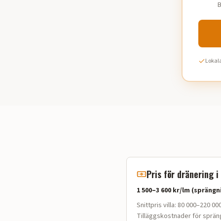
B
Lokala
Pris för dränering i
1 500–3 600 kr/lm (spräng
Snittpris villa:
80 000–220 000 
Tilläggskostnader för sprän