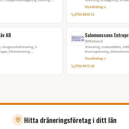
en, Trädgårdsanläggning, Dikning,
Grävning, Anläggning, Schakt
Visa företag
0702-68 93 12
räv AB
Salomonssons Entrepr
Markaryd
, Husgrundsdränering, 3-
dränering, markarbeten, infil
gar, Dikesrensning,
brunnsgrävning, dikesrensnin
ktning, Kranbilstransporter,
Visa företag
, Snöröjning, TMA-körning
0702-09 73 20
Hitta dräneringsföretag i ditt län