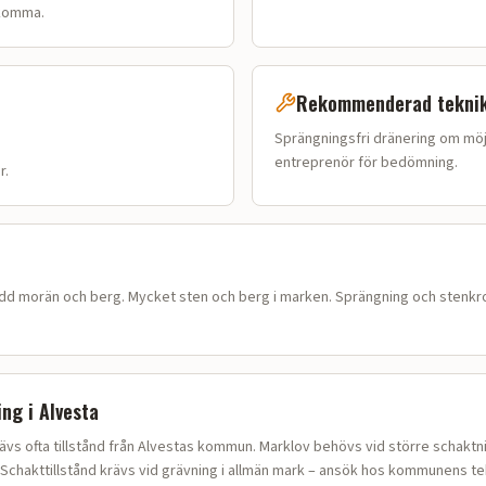
lkomma.
Rekommenderad tekni
Sprängningsfri dränering om möjl
entreprenör för bedömning.
r.
dd morän och berg
.
Mycket sten och berg i marken. Sprängning och stenkro
ing i
Alvesta
ävs ofta tillstånd från Alvestas kommun. Marklov behövs vid större schaktni
Schakttillstånd krävs vid grävning i allmän mark – ansök hos kommunens tek