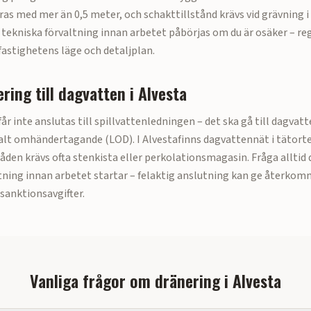
as med mer än 0,5 meter, och schakttillstånd krävs vid grävning
 tekniska förvaltning innan arbetet påbörjas om du är osäker – re
fastighetens läge och detaljplan.
ring till dagvatten i
Alvesta
r inte anslutas till spillvattenledningen – det ska gå till dagvat
kalt omhändertagande (LOD). I
Alvesta
finns dagvattennät i tätort
en krävs ofta stenkista eller perkolationsmagasin. Fråga alltid 
tning innan arbetet startar – felaktig anslutning kan ge återko
sanktionsavgifter.
Vanliga frågor om dränering i
Alvesta