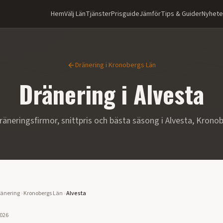
Hem
Välj Län
Tjänster
Prisguide
Jämför
Tips & Guider
Nyhete
Dränering i
Kronobergs Län
Dränering i
Alvesta
räneringsfirmor, snittpris och bästa säsong i
Alvesta
,
Kronob
änering
›
Kronobergs Län
›
Alvesta
2026