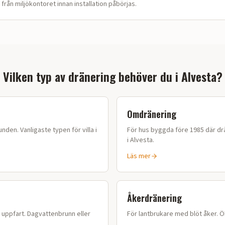
 från miljökontoret innan installation påbörjas.
Vilken typ av dränering behöver du i
Alvesta
?
Omdränering
nden. Vanligaste typen för villa i
För hus byggda före 1985 där drä
i
Alvesta
.
Läs mer
Åkerdränering
r uppfart. Dagvattenbrunn eller
För lantbrukare med blöt åker. 