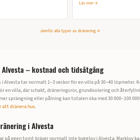
Läs mer
Jämför alla typer av dränering
i
Alvesta
– kostnad och tidsåtgång
 i
Alvesta
tar normalt 1–3 veckor för en villa på 30–40 löpmeter. 
ör en villa
, där schakt, dräneringsrör, grundisolering och återfylln
er sprängning eller pålning kan totalen öka med 30 000–100 000 
 att dränera hus
.
dränering i
Alvesta
g på egen tomt kräver normalt inte bygglov i
Alvesta
. Marklov k