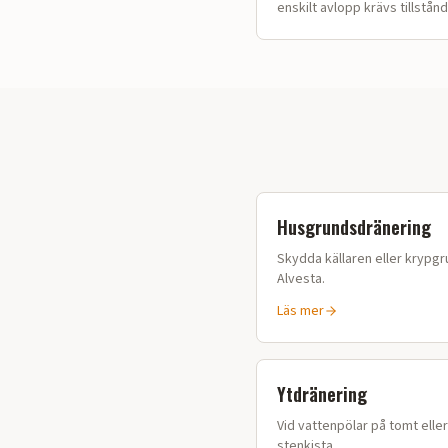
enskilt avlopp krävs tillstånd
Husgrundsdränering
Skydda källaren eller krypgru
Alvesta
.
Läs mer
Ytdränering
Vid vattenpölar på tomt elle
stenkista.