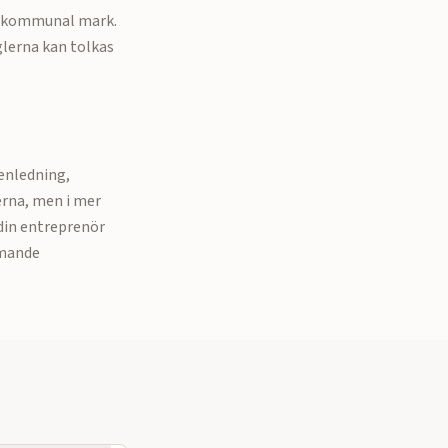
 i kommunal mark.
glerna kan tolkas
tenledning,
erna, men i mer
din entreprenör
mmande