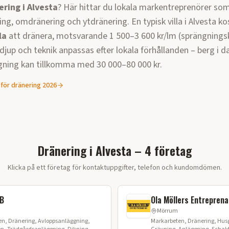
ering i
Alvesta
? Här hittar du lokala markentreprenörer som
ng, omdränering och ytdränering. En typisk villa i
Alvesta
ko
la
att dränera, motsvarande
1 500–3 600 kr/lm (sprängning
, djup och teknik anpassas efter lokala förhållanden –
berg i d
gning kan tillkomma med 30 000–80 000 kr.
 för dränering 2026
Dränering i Alvesta – 4 företag
Klicka på ett företag för kontaktuppgifter, telefon och kundomdömen.
AB
Ola Möllers Entrepren
Mörrum
n, Dränering, Avloppsanläggning,
Markarbeten, Dränering, Husg