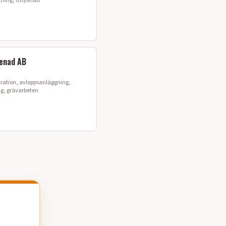
ning, Utfyllnad
enad AB
tration, avloppsanläggning,
g, grävarbeten