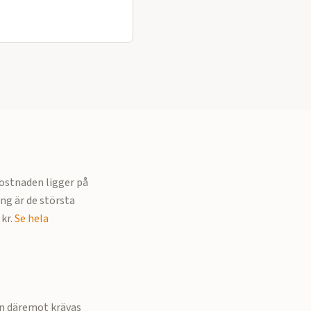
Kostnaden ligger på
ing är de största
kr.
Se hela
an däremot krävas