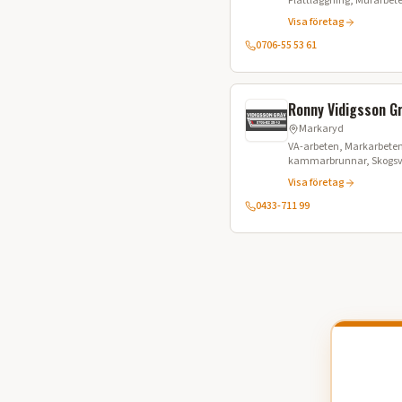
Plattläggning, Murarbet
Lastbilsuppdrag
Visa företag
0706-55 53 61
Ronny Vidigsson G
Markaryd
VA-arbeten, Markarbeten
kammarbrunnar, Skogsvä
Trädgårdsplanering, Scha
Visa företag
Grusförsäljning, Matjord
0433-711 99