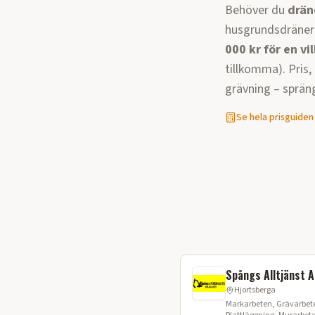
Behöver du
drän
husgrundsdräneri
000 kr för en vil
tillkomma)
. Pris
grävning – sprän
Se hela prisguiden
Spångs Alltjänst 
Hjortsberga
Markarbeten, Grävarbete