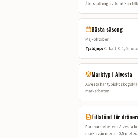
återställning av tomt kan til
Bästa säsong
Maj–oktober.
Tjäldjup:
Cirka 1,3–1,6 mete
Marktyp i
Alvesta
Alvesta
har typiskt
skogsklä
markarbeten.
Tillstånd för dräner
För markarbeten i Alvesta kr
marknivån mer än 0,5 meter. 