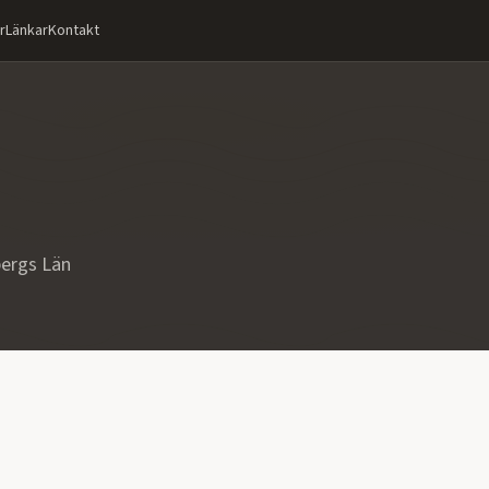
r
Länkar
Kontakt
ergs Län