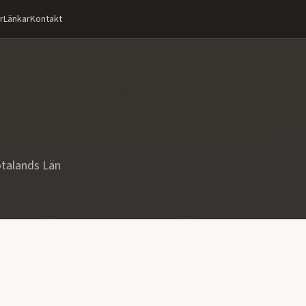
r
Länkar
Kontakt
ötalands Län