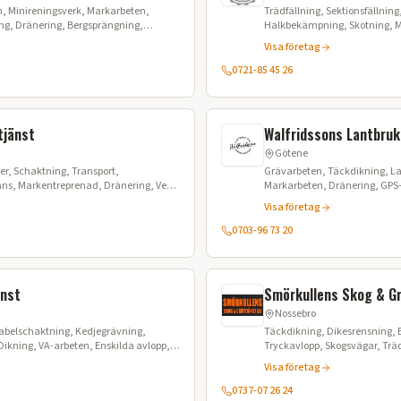
ion, Minireningsverk, Markarbeten,
Trädfällning, Sektionsfällnin
g, Dränering, Bergsprängning,
Halkbekämpning, Skotning, M
ingsarbete, Konstruktionsledning,
Maskinförare
Visa företag
0721-85 45 26
tjänst
Walfridssons Lantbruk
Götene
er, Schaktning, Transport,
Grävarbeten, Täckdikning, L
ans, Markentreprenad, Dränering, Ved,
Markarbeten, Dränering, GPS
Kompletteringsdikning, Vägt
Visa företag
0703-96 73 20
änst
Smörkullens Skog & Gr
Nossebro
Kabelschaktning, Kedjegrävning,
Täckdikning, Dikesrensning, 
ikning, VA-arbeten, Enskilda avlopp,
Tryckavlopp, Skogsvägar, Träd
Husdränering, Husgrunder, M
Visa företag
0737-07 26 24