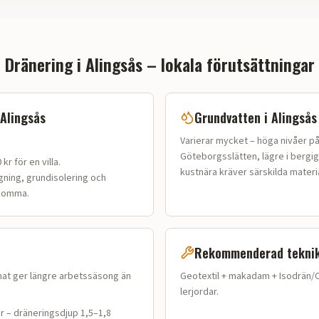
Dränering i
Alingsås
– lokala förutsättningar
Alingsås
Grundvatten i
Alingsås
Varierar mycket – höga nivåer p
Göteborgsslätten, lägre i bergig
kr för en villa
.
kustnära kräver särskilda materia
gning, grundisolering och
lkomma.
Rekommenderad tekni
mat ger längre arbetssäsong än
Geotextil + makadam + Isodrän/O
lerjordar.
r – dräneringsdjup 1,5–1,8