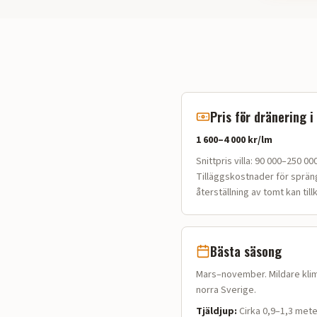
Pris för dränering i
1 600–4 000 kr/lm
Snittpris villa:
90 000–250 000 
Tilläggskostnader för sprän
återställning av tomt kan til
Bästa säsong
Mars–november. Mildare kli
norra Sverige.
Tjäldjup:
Cirka 0,9–1,3 mete