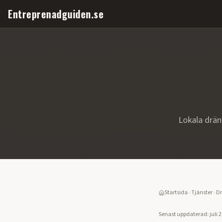
Entreprenadguiden.se
Lokala drän
Startsida
›
Tjänster
›
Dr
Senast uppdaterad:
juli 