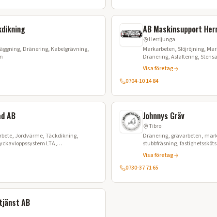
kdikning
AB Maskinsupport Herr
Herrljunga
äggning, Dränering, Kabelgrävning,
Markarbeten, Slöjröjning, Markberedni
en
Dränering, Asfaltering, Stens
Stubbfräsning, Anläggning
Visa företag
0704-10 14 84
ad AB
Johnnys Gräv
Tibro
rbete, Jordvärme, Täckdikning,
Dränering, grävarbeten, mark
Tryckavloppssystem LTA,
stubbfräsning, fastighetssköts
vning, Sjöförläggning, Styrd borrning
Visa företag
0730-37 71 65
tjänst AB