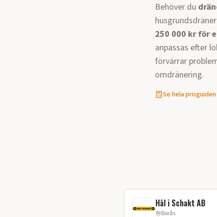
Behöver du
drän
husgrundsdräneri
250 000 kr för e
anpassas efter lo
förvärrar problem
omdränering.
Se hela prisguiden
Hål i Schakt AB
Borås