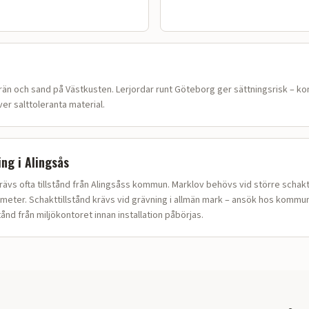
rän och sand på Västkusten
.
Lerjordar runt Göteborg ger sättningsrisk – ko
r salttoleranta material.
ing i
Alingsås
rävs ofta tillstånd från Alingsåss kommun. Marklov behövs vid större schakt
meter. Schakttillstånd krävs vid grävning i allmän mark – ansök hos kommun
tånd från miljökontoret innan installation påbörjas.