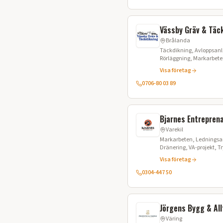
Vässby Gräv & Täc
Brålanda
Täckdikning, Avloppsanl
Rörläggning, Markarbet
Visa företag
0706-80 03 89
Bjarnes Entrepren
Varekil
Markarbeten, Ledningsa
Dränering, VA-projekt, 
Stenspräckning, Fibergrä
Visa företag
0304-447 50
Jörgens Bygg & All
Väring