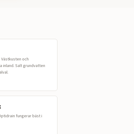
å Västkusten och
a inland. Salt grundvatten
lval.
k
ptidrain fungerar bäst i