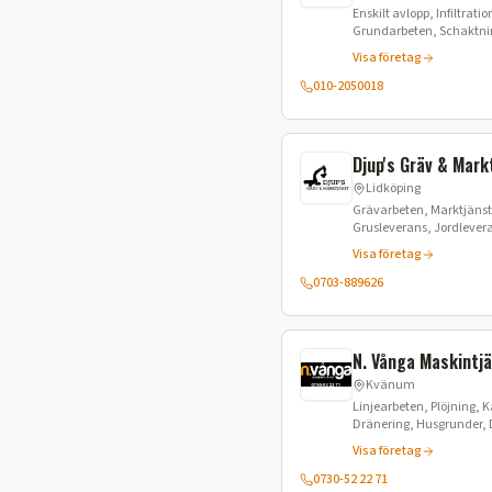
Enskilt avlopp, Infiltrat
Grundarbeten, Schaktnin
Stenspräckning, Anläggn
Visa företag
Trädgårdsanläggning,
010-2050018
Djup's Gräv & Mark
Lidköping
Grävarbeten, Marktjänst
Grusleverans, Jordlever
Avlopp
Visa företag
0703-889626
N. Vånga Maskintj
Kvänum
Linjearbeten, Plöjning, 
Dränering, Husgrunder, D
Jordvärme
Visa företag
0730-52 22 71