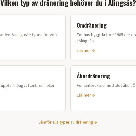
Vilken typ av dränering behöver du i
Alingsås
?
Omdränering
nden. Vanligaste typen för villa i
För hus byggda före 1985 där drä
i
Alingsås
.
Läs mer
Åkerdränering
r uppfart. Dagvattenbrunn eller
För lantbrukare med blöt åker. 
Läs mer
Jämför alla typer av dränering