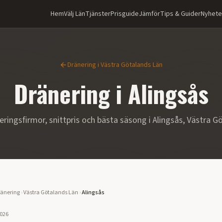
Hem
Välj Län
Tjänster
Prisguide
Jämför
Tips & Guider
Nyhete
Dränering i
Västra Götalands Län
Dränering i
Alingsås
eringsfirmor, snittpris och bästa säsong i
Alingsås
,
Västra G
änering
›
Västra Götalands Län
›
Alingsås
2026