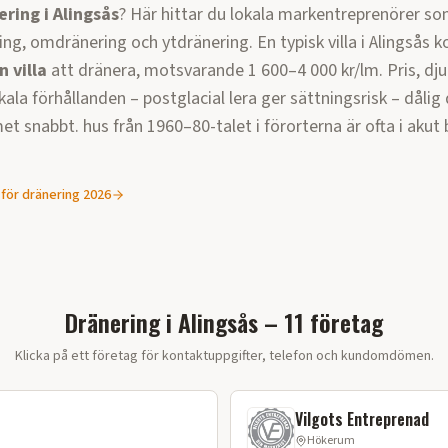
ering i
Alingsås
? Här hittar du lokala markentreprenörer so
ng, omdränering och ytdränering. En typisk villa i
Alingsås
k
n villa
att dränera, motsvarande
1 600–4 000 kr/lm
. Pris, dj
kala förhållanden –
postglacial lera ger sättningsrisk – dålig
et snabbt. hus från 1960–80-talet i förorterna är ofta i akut
 för dränering 2026
Dränering i Alingsås – 11 företag
Klicka på ett företag för kontaktuppgifter, telefon och kundomdömen.
Vilgots Entreprenad
Hökerum