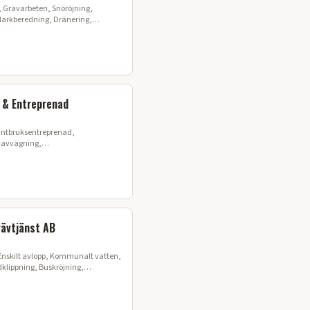
g, Grävarbeten, Snöröjning,
arkberedning, Dränering,
 & Entreprenad
antbruksentreprenad,
-avvägning,
rummor, Byggdränering
ävtjänst AB
Enskilt avlopp, Kommunalt vatten,
klippning, Buskröjning,
arkarbeten, Fiberutbyggnad