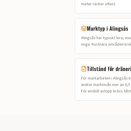
meter räcker oftast.
Marktyp i
Alingsås
Alingsås
har typiskt
lera, mo
noga. Kustnära områden kräve
Tillstånd för dräner
För markarbeten i Alingsås k
ändrar marknivån mer än 0,5 
För enskilt avlopp krävs tills