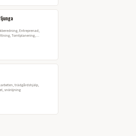
ljunga
ng, Entreprenad,
ättning, Tomtplanering,
arbeten, trädgårdshjälp,
el, snöröjning