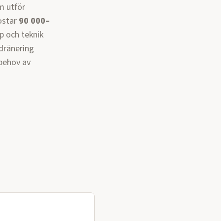
m utför
ostar
90 000–
up och teknik
 dränering
 behov av