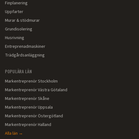
Finplanering
Uppfarter
Murar & stödmurar
Grundisolering
Husrivning
Entreprenadmaskiner
Trädgårdsanläggning
POPULÄRA LÄN
Markentreprenör
Stockholm
Markentreprenör
Västra Götaland
Markentreprenör
Skåne
Markentreprenör
Uppsala
Markentreprenör
Östergötland
Markentreprenör
Halland
Alla län →