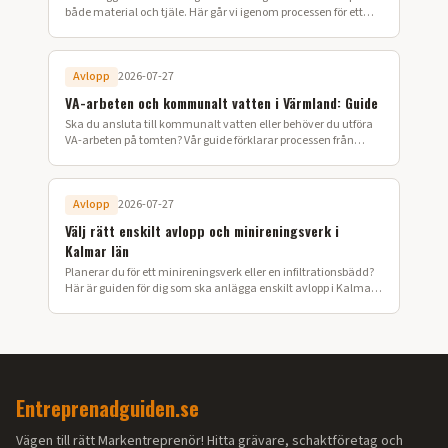
både material och tjäle. Här går vi igenom processen för ett
lyckat vägbygge på din fastighet.
Avlopp
2026-07-27
VA-arbeten och kommunalt vatten i Värmland: Guide
Ska du ansluta till kommunalt vatten eller behöver du utföra
VA-arbeten på tomten? Vår guide förklarar processen från
ansökan till färdig installation i Värmland.
Avlopp
2026-07-27
Välj rätt enskilt avlopp och minireningsverk i
Kalmar län
Planerar du för ett minireningsverk eller en infiltrationsbädd?
Här är guiden för dig som ska anlägga enskilt avlopp i Kalmar
län.
Entreprenadguiden.se
Vägen till rätt Markentreprenör! Hitta grävare, schaktföretag och