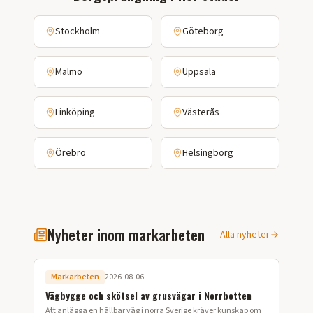
Stockholm
Göteborg
Malmö
Uppsala
Linköping
Västerås
Örebro
Helsingborg
Nyheter inom markarbeten
Alla nyheter
Markarbeten
2026-08-06
Vägbygge och skötsel av grusvägar i Norrbotten
Att anlägga en hållbar väg i norra Sverige kräver kunskap om