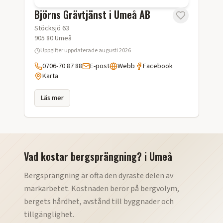
Björns Grävtjänst i Umeå AB
Stöcksjö 63
905 80
Umeå
Uppgifter uppdaterade
augusti 2026
0706-70 87 88
E-post
Webb
Facebook
Karta
Läs mer
Vad kostar bergsprängning?
i
Umeå
Bergsprängning är ofta den dyraste delen av
markarbetet. Kostnaden beror på bergvolym,
bergets hårdhet, avstånd till byggnader och
tillgänglighet.