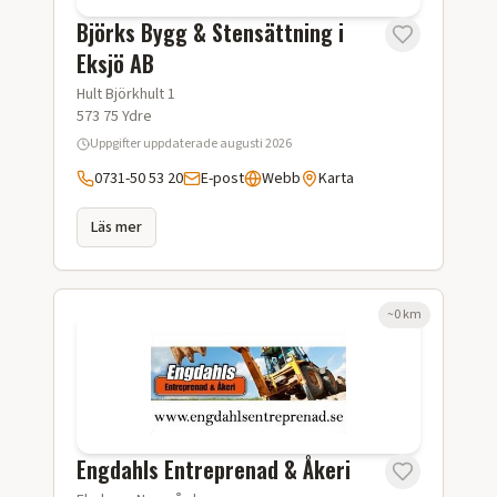
Björks Bygg & Stensättning i
Eksjö AB
Hult Björkhult 1
573 75
Ydre
Uppgifter uppdaterade
augusti 2026
0731-50 53 20
E-post
Webb
Karta
Läs mer
~
0
km
Engdahls Entreprenad & Åkeri