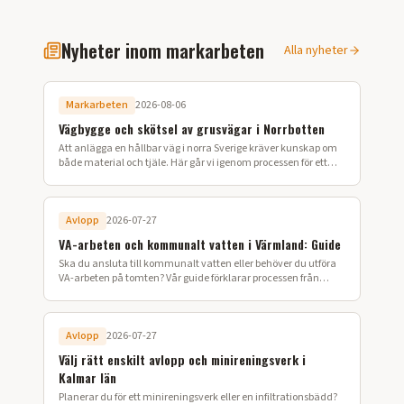
Nyheter inom markarbeten
Alla nyheter
Markarbeten
2026-08-06
Vägbygge och skötsel av grusvägar i Norrbotten
Att anlägga en hållbar väg i norra Sverige kräver kunskap om
både material och tjäle. Här går vi igenom processen för ett
lyckat vägbygge på din fastighet.
Avlopp
2026-07-27
VA-arbeten och kommunalt vatten i Värmland: Guide
Ska du ansluta till kommunalt vatten eller behöver du utföra
VA-arbeten på tomten? Vår guide förklarar processen från
ansökan till färdig installation i Värmland.
Avlopp
2026-07-27
Välj rätt enskilt avlopp och minireningsverk i
Kalmar län
Planerar du för ett minireningsverk eller en infiltrationsbädd?