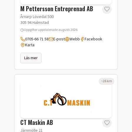
M Pettersson Entreprenad AB
Årnarp Lövedal 500
305 94
Halmstad
Uppgifter uppdaterade
augusti 2026
0705-66 71 58
E-post
Webb
Facebook
Karta
Läs mer
~
26
km
CT Maskin AB
Järnmölle 21