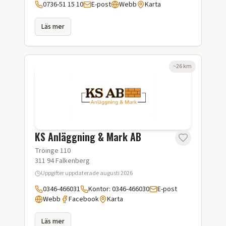
0736-51 15 10
E-post
Webb
Karta
Läs mer
~
26
km
KS Anläggning & Mark AB
Tröinge 110
311 94
Falkenberg
Uppgifter uppdaterade
augusti 2026
0346-466031
Kontor: 0346-466030
E-post
Webb
Facebook
Karta
Läs mer