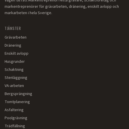
Vägen till rätt Markentreprenör! Hitta grävare, schaktföretag och
markentreprenörer för grävarbeten, dränering, enskilt avlopp och
markarbeten i hela Sverige.
TJÄNSTER
Grävarbeten
Dränering
Enskilt avlopp
Husgrunder
Schaktning
Stenläggning
VA-arbeten
Bergsprängning
Tomtplanering
Asfaltering
Poolgrävning
Trädfällning