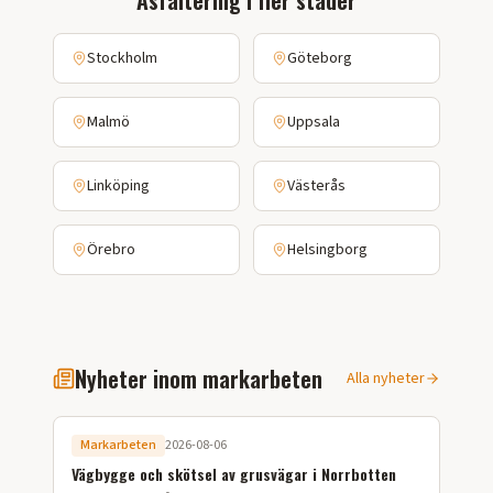
Asfaltering
i fler städer
Stockholm
Göteborg
Malmö
Uppsala
Linköping
Västerås
Örebro
Helsingborg
Nyheter inom markarbeten
Alla nyheter
Markarbeten
2026-08-06
Vägbygge och skötsel av grusvägar i Norrbotten