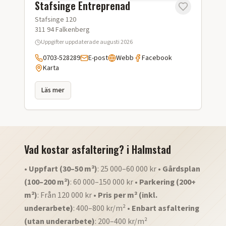
Stafsinge Entreprenad
Stafsinge 120
311 94
Falkenberg
Uppgifter uppdaterade
augusti 2026
0703-528289
E-post
Webb
Facebook
Karta
Läs mer
Vad kostar asfaltering?
i
Halmstad
•
Uppfart (30–50 m²)
: 25 000–60 000 kr •
Gårdsplan
(100–200 m²)
: 60 000–150 000 kr •
Parkering (200+
m²)
: Från 120 000 kr •
Pris per m² (inkl.
underarbete)
: 400–800 kr/m² •
Enbart asfaltering
(utan underarbete)
: 200–400 kr/m²