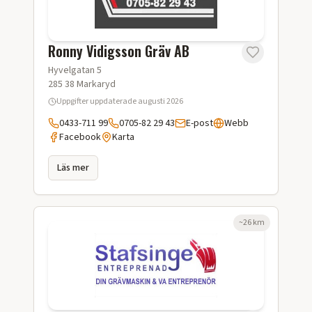
Ronny Vidigsson Gräv AB
Hyvelgatan 5
285 38
Markaryd
Uppgifter uppdaterade
augusti 2026
0433-711 99
0705-82 29 43
E-post
Webb
Facebook
Karta
Läs mer
~
26
km