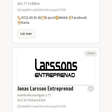
432 77
Tvååker
Uppgifter uppdaterade
augusti 2026
0722-03 01 41
E-post
Webb
Facebook
Karta
Läs mer
~
26
km
Jonas Larsson Entreprenad
Gamla Nissastigen 177
313 32
Oskarström
Uppgifter uppdaterade
augusti 2026