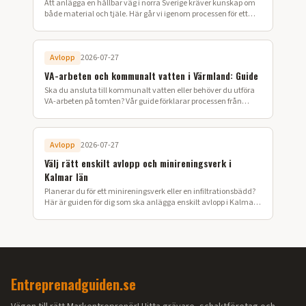
Att anlägga en hållbar väg i norra Sverige kräver kunskap om
både material och tjäle. Här går vi igenom processen för ett
lyckat vägbygge på din fastighet.
Avlopp
2026-07-27
VA-arbeten och kommunalt vatten i Värmland: Guide
Ska du ansluta till kommunalt vatten eller behöver du utföra
VA-arbeten på tomten? Vår guide förklarar processen från
ansökan till färdig installation i Värmland.
Avlopp
2026-07-27
Välj rätt enskilt avlopp och minireningsverk i
Kalmar län
Planerar du för ett minireningsverk eller en infiltrationsbädd?
Här är guiden för dig som ska anlägga enskilt avlopp i Kalmar
län.
Entreprenadguiden.se