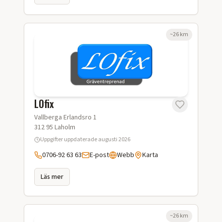
~
26
km
LOfix
Vallberga Erlandsro 1
312 95
Laholm
Uppgifter uppdaterade
augusti 2026
0706-92 63 63
E-post
Webb
Karta
Läs mer
~
26
km