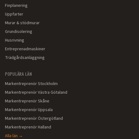
Finplanering
Uppfarter
Murar & stödmurar
Grundisolering
Husrivning
Entreprenadmaskiner
Trädgårdsanläggning
POPULÄRA LÄN
Markentreprenör
Stockholm
Markentreprenör
Västra Götaland
Markentreprenör
Skåne
Markentreprenör
Uppsala
Markentreprenör
Östergötland
Markentreprenör
Halland
Alla län →