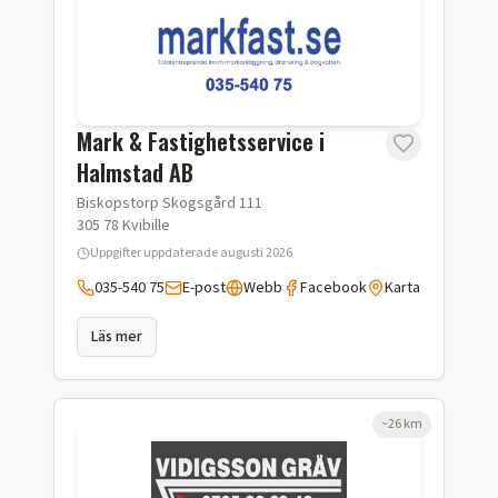
Mark & Fastighetsservice i
Halmstad AB
Biskopstorp Skogsgård 111
305 78
Kvibille
Uppgifter uppdaterade
augusti 2026
035-540 75
E-post
Webb
Facebook
Karta
Läs mer
~
26
km