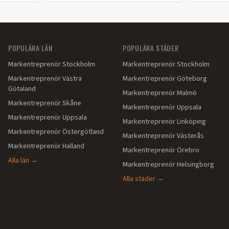
färdig installation i Värmland.
POPULÄRA LÄN
POPULÄRA STÄDER
Markentreprenör
Stockholm
Markentreprenör
Stockholm
Markentreprenör
Västra
Markentreprenör
Göteborg
Götaland
Markentreprenör
Malmö
Markentreprenör
Skåne
Markentreprenör
Uppsala
Markentreprenör
Uppsala
Markentreprenör
Linköping
Markentreprenör
Östergötland
Markentreprenör
Västerås
Markentreprenör
Halland
Markentreprenör
Örebro
Alla län →
Markentreprenör
Helsingborg
Alla städer →