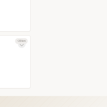
~
20
km