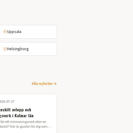
Uppsala
Helsingborg
Alla nyheter
026-07-27
enskilt avlopp och
gsverk i Kalmar län
för ett minireningsverk eller en
sbädd? Här är guiden för dig som
 enskilt avlopp i Kalmar län.