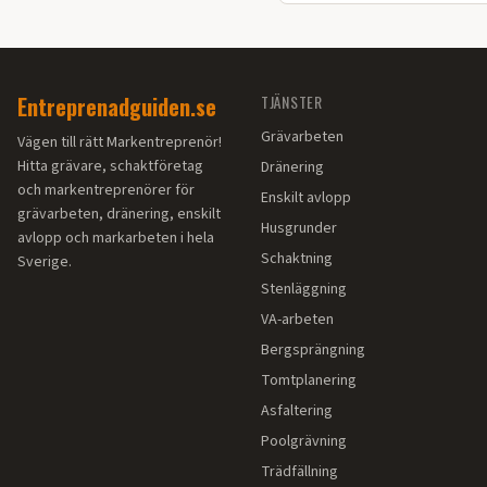
vägbygge på din fastighet.
Entreprenadguiden.se
TJÄNSTER
Grävarbeten
Vägen till rätt Markentreprenör!
Hitta grävare, schaktföretag
Dränering
och markentreprenörer för
Enskilt avlopp
grävarbeten, dränering, enskilt
Husgrunder
avlopp och markarbeten i hela
Schaktning
Sverige.
Stenläggning
VA-arbeten
Bergsprängning
Tomtplanering
Asfaltering
Poolgrävning
Trädfällning