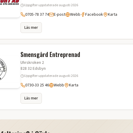
Uppgifter uppdaterade
augusti 2026
0705-78 37 74
E-post
Webb
Facebook
Karta
Läs mer
Smensgård Entreprenad
Uhrskroken 2
828 32
Edsbyn
Uppgifter uppdaterade
augusti 2026
0730-33 25 46
Webb
Karta
Läs mer