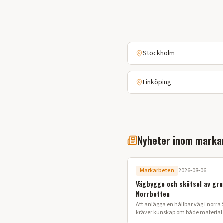
Stockholm
Linköping
Nyheter inom marka
Markarbeten
2026-08-06
Vägbygge och skötsel av gru
Norrbotten
Att anlägga en hållbar väg i norra 
kräver kunskap om både material o
Här går vi igenom processen för ett