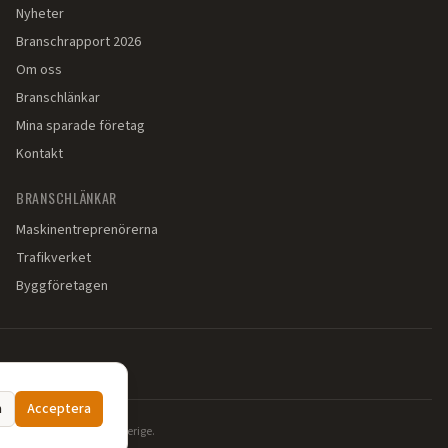
Nyheter
Branschrapport 2026
Om oss
Branschlänkar
Mina sparade företag
Kontakt
BRANSCHLÄNKAR
Maskinentreprenörerna
Trafikverket
Byggföretagen
a
Acceptera
ch markarbeten i hela Sverige.