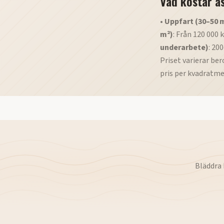
Vad kostar a
•
Uppfart (30–50 
m²)
: Från 120 000 k
underarbete)
: 20
Priset varierar be
pris per kvadratme
Bläddra