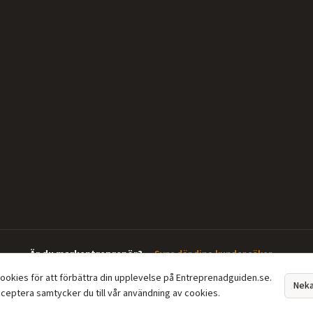
Är du markentreprenör?
—
Syns där dina kunder söker →
cookies för att förbättra din upplevelse på Entreprenadguiden.se.
Nek
ceptera samtycker du till vår användning av cookies.
Din guide till markentreprenörer. Grävarbeten, dränering, enskilt avlopp, schaktning o