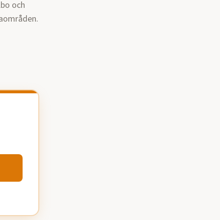
lbo och
llaområden.