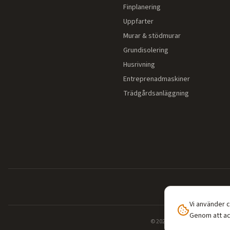
Finplanering
Uppfarter
Murar & stödmurar
Grundisolering
Husrivning
Entreprenadmaskiner
Trädgårdsanläggning
Vi använder 
Genom att ac
©
2026
Entreprenadguiden.se — 