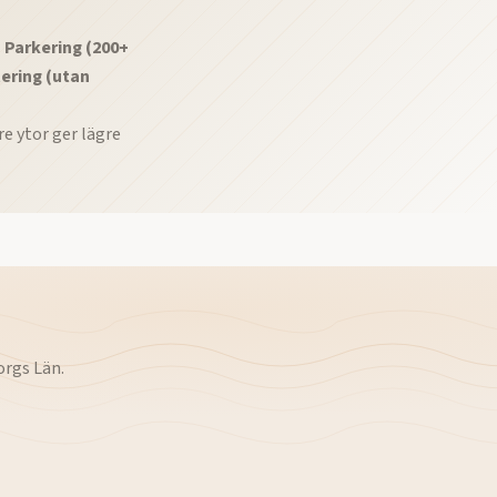
•
Parkering (200+
ering (utan
e ytor ger lägre
orgs Län
.