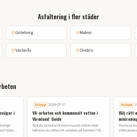
Asfaltering
i fler städer
Göteborg
Malmö
Västerås
Örebro
rbeten
Avlopp
2026-07-27
Avlopp
2
svägar i
VA-arbeten och kommunalt vatten i
Välj rätt 
Värmland: Guide
minirenin
Sverige
Ska du ansluta till kommunalt vatten eller
Planerar du 
ch tjäle.
behöver du utföra VA-arbeten på tomten? Vår
infiltration
 lyckat
guide förklarar processen från ansökan till
ska anlägga