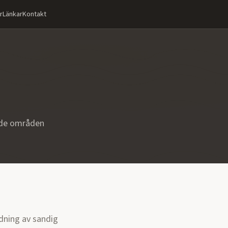
r
Länkar
Kontakt
nde områden
ndning av sandig