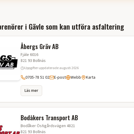
renörer i
Gävle
som kan utföra
asfaltering
Åbergs Gräv AB
Fjäle 6016
821 93
Bollnäs
Uppgifter uppdaterade
augusti 2026
0705-78 51 02
E-post
Webb
Karta
Läs mer
Bodåkers Transport AB
Bodåker Östigårdsvägen 4821
821 93
Bollnäs