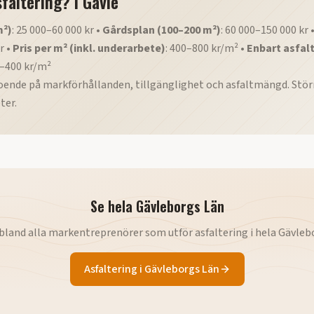
sfaltering?
i
Gävle
m²)
: 25 000–60 000 kr •
Gårdsplan (100–200 m²)
: 60 000–150 000 kr 
r •
Pris per m² (inkl. underarbete)
: 400–800 kr/m² •
Enbart asfalt
0–400 kr/m²
roende på markförhållanden, tillgänglighet och asfaltmängd. Störr
ter.
Se hela
Gävleborgs Län
 bland alla markentreprenörer som utför
asfaltering
i hela
Gävleb
Asfaltering
i
Gävleborgs Län