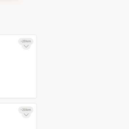
~
20
km
~
20
km