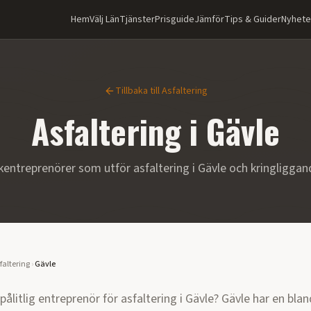
Hem
Välj Län
Tjänster
Prisguide
Jämför
Tips & Guider
Nyhete
Tillbaka till
Asfaltering
Asfaltering
i
Gävle
kentreprenörer som utför
asfaltering
i
Gävle
och kringligga
faltering
›
Gävle
 pålitlig entreprenör för
asfaltering
i
Gävle
?
Gävle har en bla