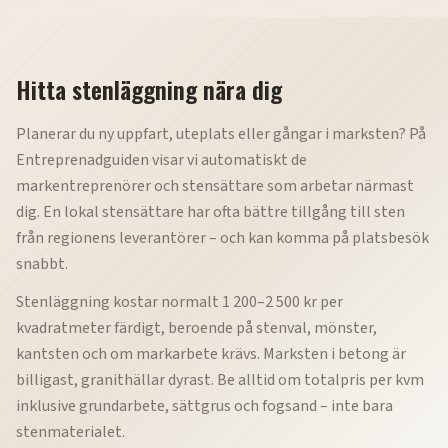
Hitta
stenläggning
nära dig
Planerar du ny uppfart, uteplats eller gångar i marksten? På
Entreprenadguiden visar vi automatiskt de
markentreprenörer och stensättare som arbetar närmast
dig. En lokal stensättare har ofta bättre tillgång till sten
från regionens leverantörer – och kan komma på platsbesök
snabbt.
Stenläggning kostar normalt 1 200–2 500 kr per
kvadratmeter färdigt, beroende på stenval, mönster,
kantsten och om markarbete krävs. Marksten i betong är
billigast, granithällar dyrast. Be alltid om totalpris per kvm
inklusive grundarbete, sättgrus och fogsand – inte bara
stenmaterialet.