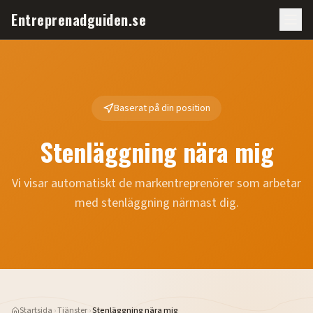
Entreprenadguiden.se
Baserat på din position
Stenläggning nära mig
Vi visar automatiskt de markentreprenörer som arbetar
med
stenläggning
närmast dig.
Startsida
›
Tjänster
›
Stenläggning nära mig