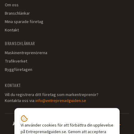
Om oss
Branschlänkar
Mina sparade företag
Kontakt
BRANSCHLÄNKAR
Maskinentreprenörerna
Trafikverket
Byggföretagen
KONTAKT
Vill du registrera ditt företag som markentreprenör?
Kontakta oss via
info@entreprenadguiden.se
Är du markentreprenör?
—
Syns där dina kunder söker →
Vi använder cookies för att förbättra din upplevelse
på Entreprenadguiden.se. Genom att acceptera