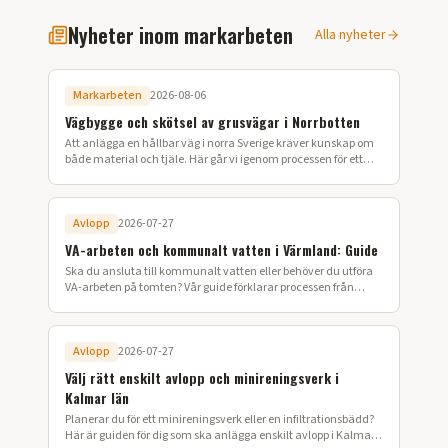
Nyheter inom markarbeten
Alla nyheter
Markarbeten
2026-08-06
Vägbygge och skötsel av grusvägar i Norrbotten
Att anlägga en hållbar väg i norra Sverige kräver kunskap om
både material och tjäle. Här går vi igenom processen för ett
lyckat vägbygge på din fastighet.
Avlopp
2026-07-27
VA-arbeten och kommunalt vatten i Värmland: Guide
Ska du ansluta till kommunalt vatten eller behöver du utföra
VA-arbeten på tomten? Vår guide förklarar processen från
ansökan till färdig installation i Värmland.
Avlopp
2026-07-27
Välj rätt enskilt avlopp och minireningsverk i
Kalmar län
Planerar du för ett minireningsverk eller en infiltrationsbädd?
Här är guiden för dig som ska anlägga enskilt avlopp i Kalmar