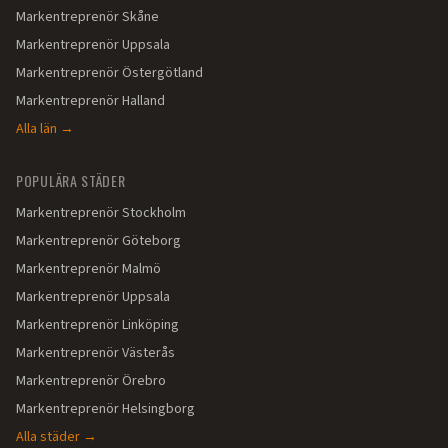
Markentreprenör
Skåne
Markentreprenör
Uppsala
Markentreprenör
Östergötland
Markentreprenör
Halland
Alla län →
POPULÄRA STÄDER
Markentreprenör
Stockholm
Markentreprenör
Göteborg
Markentreprenör
Malmö
Markentreprenör
Uppsala
Markentreprenör
Linköping
Markentreprenör
Västerås
Markentreprenör
Örebro
Markentreprenör
Helsingborg
Alla städer →