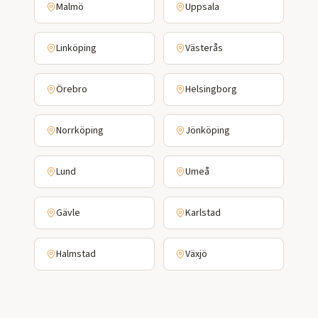
Malmö
Uppsala
Linköping
Västerås
Örebro
Helsingborg
Norrköping
Jönköping
Lund
Umeå
Gävle
Karlstad
Halmstad
Växjö