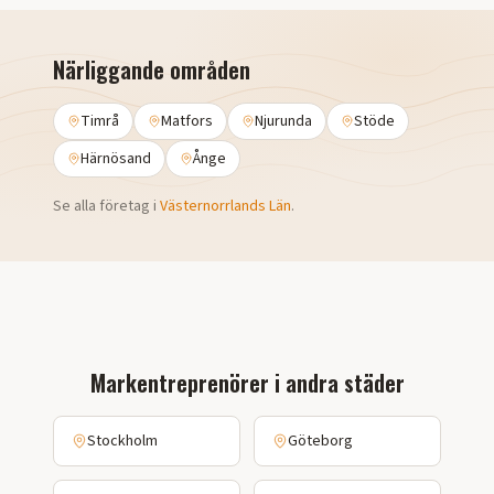
Närliggande områden
Timrå
Matfors
Njurunda
Stöde
Härnösand
Ånge
Se alla företag i
Västernorrlands Län
.
Markentreprenörer i andra städer
Stockholm
Göteborg