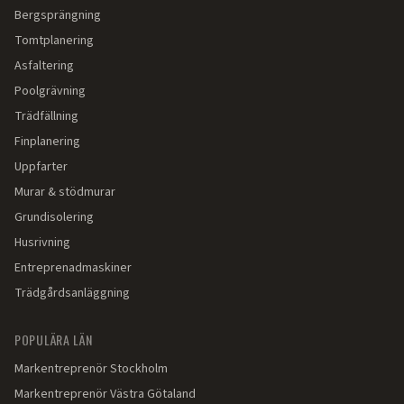
Bergsprängning
Tomtplanering
Asfaltering
Poolgrävning
Trädfällning
Finplanering
Uppfarter
Murar & stödmurar
Grundisolering
Husrivning
Entreprenadmaskiner
Trädgårdsanläggning
POPULÄRA LÄN
Markentreprenör
Stockholm
Markentreprenör
Västra Götaland