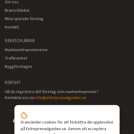
Om oss
Branschlänkar
Mina sparade företag
Kontakt
BRANSCHLÄNKAR
Maskinentreprenörerna
Trafikverket
Byggföretagen
KONTAKT
Vill du registrera ditt företag som markentreprenör?
Kontakta oss via
info@entreprenadguiden.se
Är du markentreprenör?
—
Syns där dina kunder söker →
Vi använder cookies för att förbättra din upplevelse
på Entreprenadguiden.se. Genom att acceptera