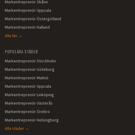
Markentreprenör
Skåne
Markentreprenör
Uppsala
Markentreprenör
Östergötland
Markentreprenör
Halland
Alla län →
POPULÄRA STÄDER
Markentreprenör
Stockholm
Markentreprenör
Göteborg
Markentreprenör
Malmö
Markentreprenör
Uppsala
Markentreprenör
Linköping
Markentreprenör
Västerås
Markentreprenör
Örebro
Markentreprenör
Helsingborg
Alla städer →