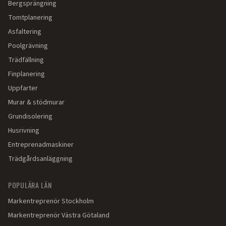
Bergsprängning
Tomtplanering
Asfaltering
Poolgrävning
Trädfällning
Finplanering
Uppfarter
Murar & stödmurar
Grundisolering
Husrivning
Entreprenadmaskiner
Trädgårdsanläggning
POPULÄRA LÄN
Markentreprenör
Stockholm
Markentreprenör
Västra Götaland