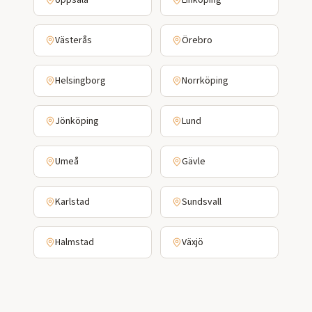
Uppsala
Linköping
Västerås
Örebro
Helsingborg
Norrköping
Jönköping
Lund
Umeå
Gävle
Karlstad
Sundsvall
Halmstad
Växjö