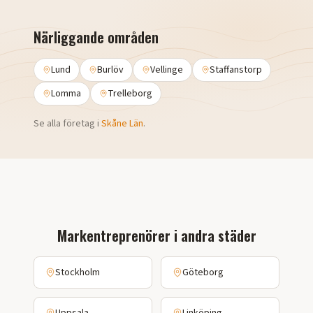
Närliggande områden
Lund
Burlöv
Vellinge
Staffanstorp
Lomma
Trelleborg
Se alla företag i
Skåne Län
.
Markentreprenörer i andra städer
Stockholm
Göteborg