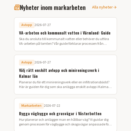
Nyheter inom markarbeten
Alla nyheter
Avlopp
2026-07-27
VA-arbeten och kommunalt vatten i Värmland: Guide
Ska du ansluta till kommunalt vatten eller behöver du utföra
VA-arbeten på tomten? Vår guide förklarar processen från
ansökan till färdig installation i Värmland.
Avlopp
2026-07-27
Välj rätt enskilt avlopp och minireningsverk i
Kalmar län
Planerar du för ett minireningsverk eller en infiltrationsbädd?
Här är guiden för dig som ska anlägga enskilt avlopp i Kalmar
län.
Markarbeten
2026-07-22
Bygga vägbygge och grusvägar i Västerbotten
Hur planerar och anlägger man en hållbar väg? Vi guidar dig
genom processen för vägbygge och skogsvägar anpassade för
Västerbottens klimat.