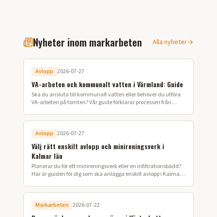
Nyheter inom markarbeten
Alla nyheter
Avlopp
2026-07-27
VA-arbeten och kommunalt vatten i Värmland: Guide
Ska du ansluta till kommunalt vatten eller behöver du utföra
VA-arbeten på tomten? Vår guide förklarar processen från
ansökan till färdig installation i Värmland.
Avlopp
2026-07-27
Välj rätt enskilt avlopp och minireningsverk i
Kalmar län
Planerar du för ett minireningsverk eller en infiltrationsbädd?
Här är guiden för dig som ska anlägga enskilt avlopp i Kalmar
län.
Markarbeten
2026-07-22