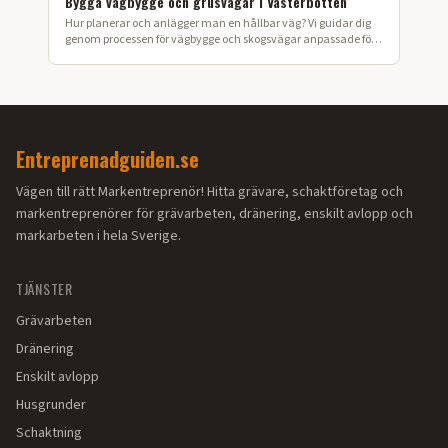
Bygga vägbygge och grusvägar i Västerbotten
Hur planerar och anlägger man en hållbar väg? Vi guidar dig
genom processen för vägbygge och skogsvägar anpassade för
Västerbottens klimat.
Entreprenadguiden.se
Vägen till rätt Markentreprenör! Hitta grävare, schaktföretag och
markentreprenörer för grävarbeten, dränering, enskilt avlopp och
markarbeten i hela Sverige.
TJÄNSTER
Grävarbeten
Dränering
Enskilt avlopp
Husgrunder
Schaktning