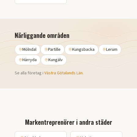
Närliggande områden
Mölndal
Partille
Kungsbacka
Lerum
Härryda
Kungälv
Se alla företag i
Västra Götalands Län
.
Markentreprenörer i andra städer