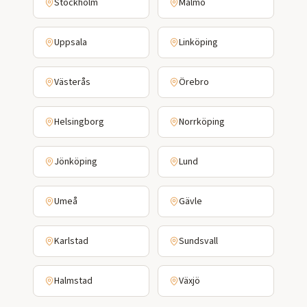
Stockholm
Malmö
Uppsala
Linköping
Västerås
Örebro
Helsingborg
Norrköping
Jönköping
Lund
Umeå
Gävle
Karlstad
Sundsvall
Halmstad
Växjö