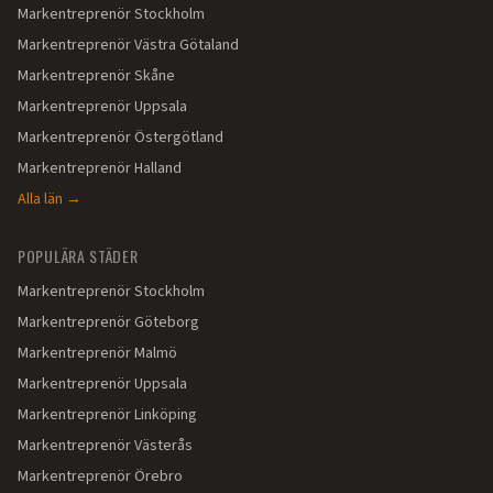
Markentreprenör
Stockholm
Markentreprenör
Västra Götaland
Markentreprenör
Skåne
Markentreprenör
Uppsala
Markentreprenör
Östergötland
Markentreprenör
Halland
Alla län →
POPULÄRA STÄDER
Markentreprenör
Stockholm
Markentreprenör
Göteborg
Markentreprenör
Malmö
Markentreprenör
Uppsala
Markentreprenör
Linköping
Markentreprenör
Västerås
Markentreprenör
Örebro