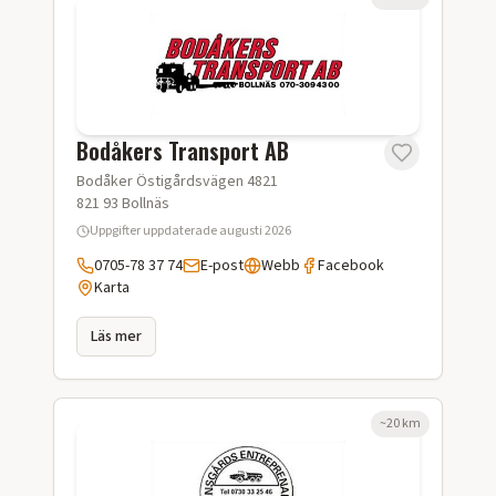
Bodåkers Transport AB
Bodåker Östigårdsvägen 4821
821 93
Bollnäs
Uppgifter uppdaterade
augusti 2026
0705-78 37 74
E-post
Webb
Facebook
Karta
Läs mer
~
20
km