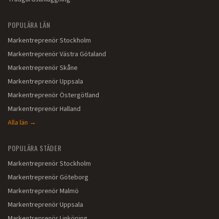
POPULÄRA LÄN
Markentreprenör
Stockholm
Markentreprenör
Västra Götaland
Markentreprenör
Skåne
Markentreprenör
Uppsala
Markentreprenör
Östergötland
Markentreprenör
Halland
Alla län →
POPULÄRA STÄDER
Markentreprenör
Stockholm
Markentreprenör
Göteborg
Markentreprenör
Malmö
Markentreprenör
Uppsala
Markentreprenör
Linköping