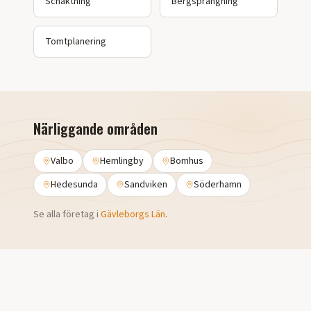
Schaktning
Bergsprängning
Tomtplanering
Närliggande områden
Valbo
Hemlingby
Bomhus
Hedesunda
Sandviken
Söderhamn
Se alla företag i
Gävleborgs Län
.