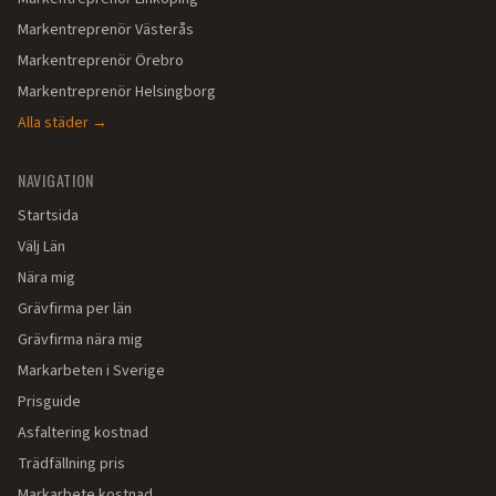
Markentreprenör
Västerås
Markentreprenör
Örebro
Markentreprenör
Helsingborg
Alla städer →
NAVIGATION
Startsida
Välj Län
Nära mig
Grävfirma per län
Grävfirma nära mig
Markarbeten i Sverige
Prisguide
Asfaltering kostnad
Trädfällning pris
Markarbete kostnad