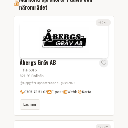
närområdet
~
20
km
Åbergs Gräv AB
Fjäle 6016
821 93
Bollnäs
Uppgifter uppdaterade
augusti 2026
0705-78 51 02
E-post
Webb
Karta
Läs mer
~
20
km