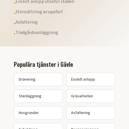
Enskilt avlopp utanför staden
•
Stensättning av uppfart
•
Asfaltering
•
Trädgårdsanläggning
•
Populära tjänster i
Gävle
Dränering
Enskilt avlopp
Stenläggning
Grävarbeten
Husgrunder
Asfaltering