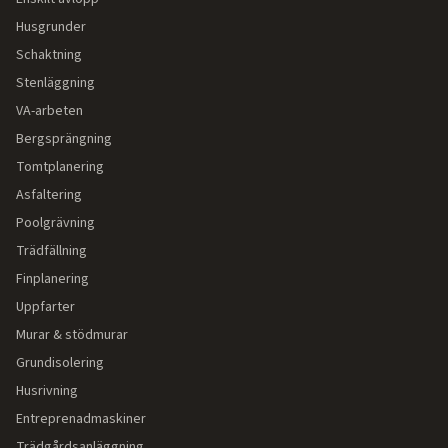
Husgrunder
Schaktning
Stenläggning
VA-arbeten
Bergsprängning
Tomtplanering
Asfaltering
Poolgrävning
Trädfällning
Finplanering
Uppfarter
Murar & stödmurar
Grundisolering
Husrivning
Entreprenadmaskiner
Trädgårdsanläggning