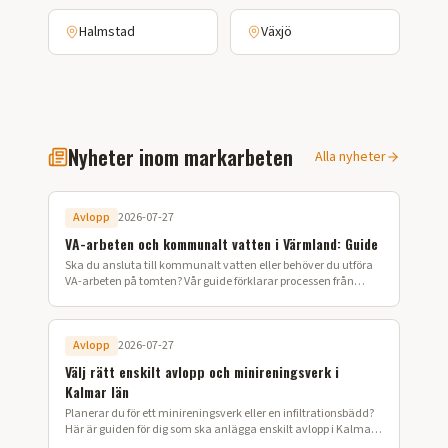
Halmstad
Växjö
Nyheter inom markarbeten
Alla nyheter
Avlopp
2026-07-27
VA-arbeten och kommunalt vatten i Värmland: Guide
Ska du ansluta till kommunalt vatten eller behöver du utföra
VA-arbeten på tomten? Vår guide förklarar processen från
ansökan till färdig installation i Värmland.
Avlopp
2026-07-27
Välj rätt enskilt avlopp och minireningsverk i
Kalmar län
Planerar du för ett minireningsverk eller en infiltrationsbädd?
Här är guiden för dig som ska anlägga enskilt avlopp i Kalmar
län.