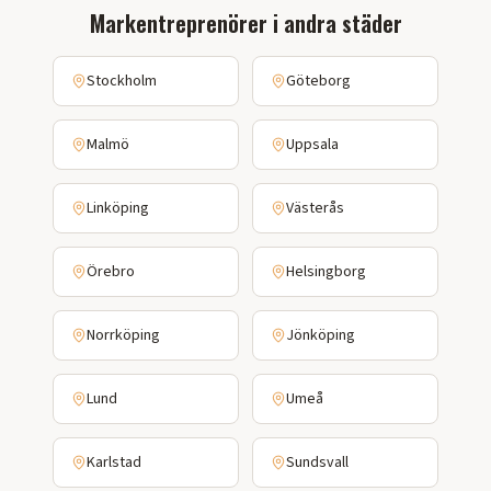
Markentreprenörer i andra städer
Stockholm
Göteborg
Malmö
Uppsala
Linköping
Västerås
Örebro
Helsingborg
Norrköping
Jönköping
Lund
Umeå
Karlstad
Sundsvall