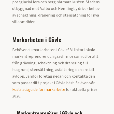
postglacial lera och berg närmare kusten. Stadens
utbyggnad mot Valbo och Hemlingby driver behov
av schaktning, dränering och stensättning för nya
villaområden.
Markarbeten i
Gävle
Behöver du markarbeten i
Gävle
? Vi listar lokala
markentreprenörer och grävfirmor som utför allt
från grävning, schaktning och dränering till
husgrund, stensättning, asfaltering och enskilt
avlopp. Jämför företag nedan och kontakta den
som passar ditt projekt i
Gävle
bäst. Se även vår
kostnadsguide för markarbete
för aktuella priser
2026
.
Markentreprenörer i
Gävle
och