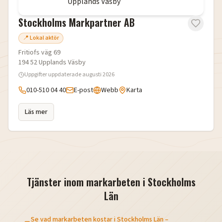
Stockholms Markpartner AB
📍 Lokal aktör
Fritiofs väg 69
194 52
Upplands Väsby
Uppgifter uppdaterade
augusti 2026
010-510 04 40
E-post
Webb
Karta
Läs mer
Tjänster inom markarbeten i
Stockholms
Län
Se vad markarbeten kostar i
Stockholms Län
–