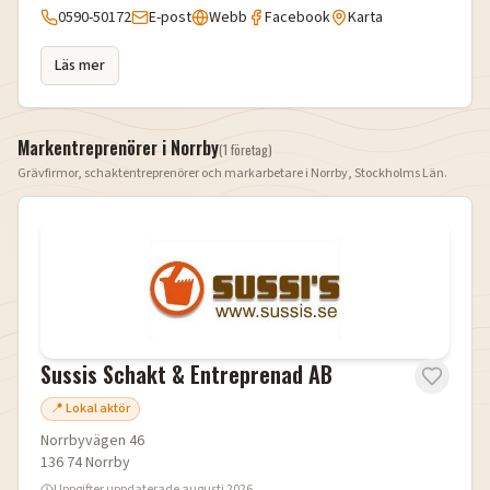
0590-50172
E-post
Webb
Facebook
Karta
Läs mer
Markentreprenörer i
Norrby
(
1
företag
)
Grävfirmor, schaktentreprenörer och markarbetare i
Norrby
,
Stockholms Län
.
Sussis Schakt & Entreprenad AB
📍 Lokal aktör
Norrbyvägen 46
136 74
Norrby
Uppgifter uppdaterade
augusti 2026