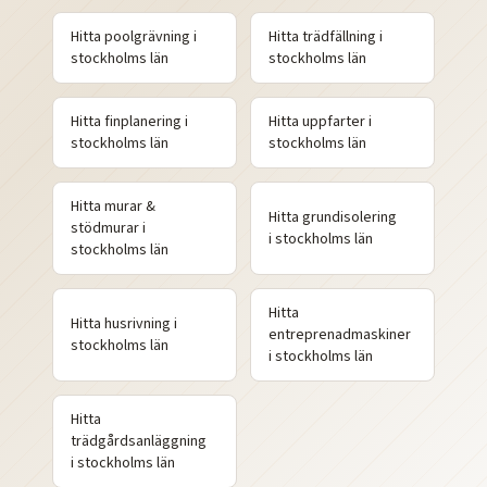
Hitta
poolgrävning
i
Hitta
trädfällning
i
stockholms
län
stockholms
län
Hitta
finplanering
i
Hitta
uppfarter
i
stockholms
län
stockholms
län
Hitta
murar &
Hitta
grundisolering
stödmurar
i
i
stockholms
län
stockholms
län
Hitta
Hitta
husrivning
i
entreprenadmaskiner
stockholms
län
i
stockholms
län
Hitta
trädgårdsanläggning
i
stockholms
län