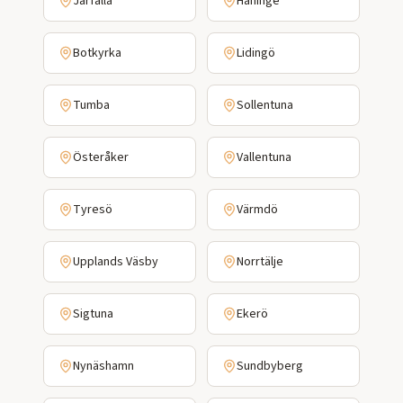
Järfälla
Haninge
Botkyrka
Lidingö
Tumba
Sollentuna
Österåker
Vallentuna
Tyresö
Värmdö
Upplands Väsby
Norrtälje
Sigtuna
Ekerö
Nynäshamn
Sundbyberg