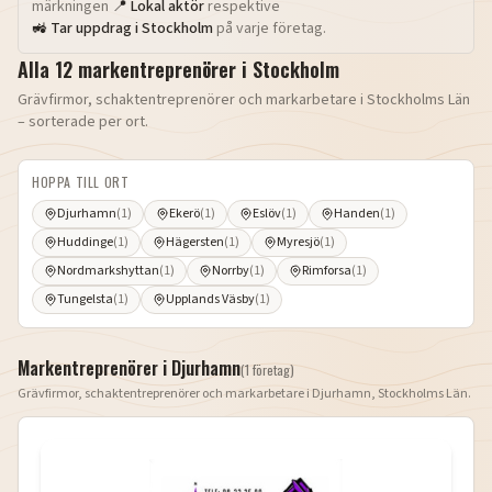
märkningen
📍 Lokal aktör
respektive
🚜 Tar uppdrag i
Stockholm
på varje företag.
Alla
12
markentreprenörer i
Stockholm
Grävfirmor, schaktentreprenörer och markarbetare i
Stockholms Län
– sorterade per ort.
HOPPA TILL ORT
Djurhamn
(
1
)
Ekerö
(
1
)
Eslöv
(
1
)
Handen
(
1
)
Huddinge
(
1
)
Hägersten
(
1
)
Myresjö
(
1
)
Nordmarkshyttan
(
1
)
Norrby
(
1
)
Rimforsa
(
1
)
Tungelsta
(
1
)
Upplands Väsby
(
1
)
Markentreprenörer i
Djurhamn
(
1
företag
)
Grävfirmor, schaktentreprenörer och markarbetare i
Djurhamn
,
Stockholms Län
.