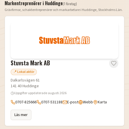
Markentreprenörer i
Huddinge
(
1
företag
)
Grävfirmor, schaktentreprenörer och markarbetare i
Huddinge
,
Stockholms Län
.
Stuvsta Mark AB
📍 Lokal aktör
Dalkarlsvägen 61
141 40
Huddinge
Uppgifter uppdaterade
augusti 2026
0707-825666
0707-531188
E-post
Webb
Karta
Läs mer