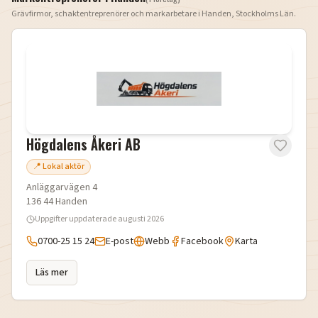
Grävfirmor, schaktentreprenörer och markarbetare i
Handen
,
Stockholms Län
.
Högdalens Åkeri AB
📍 Lokal aktör
Anläggarvägen 4
136 44
Handen
Uppgifter uppdaterade
augusti 2026
0700-25 15 24
E-post
Webb
Facebook
Karta
Läs mer