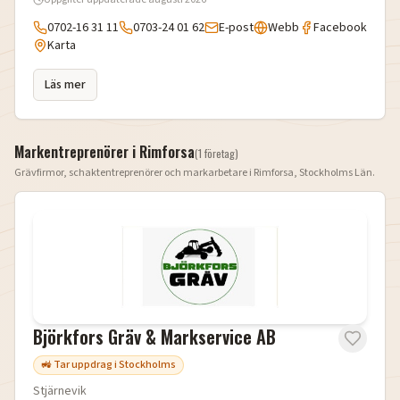
0702-16 31 11
0703-24 01 62
E-post
Webb
Facebook
Karta
Läs mer
Markentreprenörer i
Rimforsa
(
1
företag
)
Grävfirmor, schaktentreprenörer och markarbetare i
Rimforsa
,
Stockholms Län
.
Björkfors Gräv & Markservice AB
🚜 Tar uppdrag i Stockholms
Stjärnevik