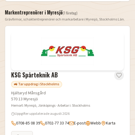
Markentreprenörer i
Myresjö
(
1
företag
)
Grävfirmor, schaktentreprenörer och markarbetare i
Myresjö
,
Stockholms Län
.
KSG Spårteknik AB
🚜 Tar uppdrag i Stockholms
Hjältaryd Månsgård
570 13
Myresjö
Hemort:
Myresjö
, Jönköpings
· Arbetar i:
Stockholms
Uppgifter uppdaterade
augusti 2026
0708-85 08 39
0702-77 33 74
E-post
Webb
Karta