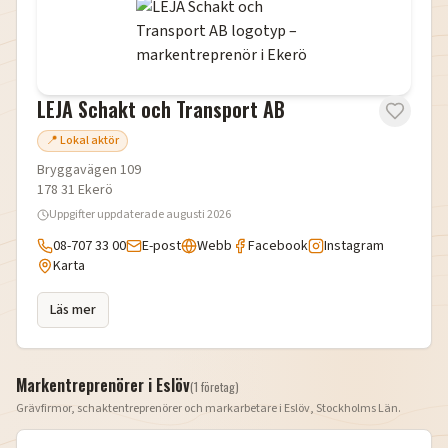
LEJA Schakt och Transport AB
📍 Lokal aktör
Bryggavägen 109
178 31
Ekerö
Uppgifter uppdaterade
augusti 2026
08-707 33 00
E-post
Webb
Facebook
Instagram
Karta
Läs mer
Markentreprenörer i
Eslöv
(
1
företag
)
Grävfirmor, schaktentreprenörer och markarbetare i
Eslöv
,
Stockholms Län
.