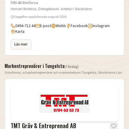
590 46
Rimforsa
Hemort:
Rimforsa
, Östergötlands
· Arbetar i:
Stockholms
Uppgifter uppdaterade
augusti 2026
0494-712 44
E-post
Webb
Facebook
Instagram
Karta
Läs mer
Markentreprenörer i
Tungelsta
(
1
företag
)
Grävfirmor, schaktentreprenörer och markarbetare i
Tungelsta
,
Stockholms Län
.
TMT Gräv & Entreprenad AB