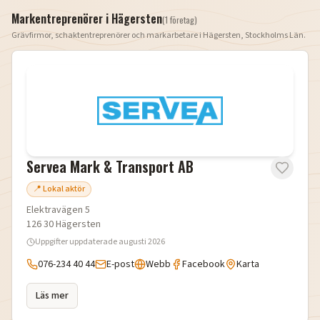
Markentreprenörer i
Hägersten
(
1
företag
)
Grävfirmor, schaktentreprenörer och markarbetare i
Hägersten
,
Stockholms Län
.
Servea Mark & Transport AB
📍 Lokal aktör
Elektravägen 5
126 30
Hägersten
Uppgifter uppdaterade
augusti 2026
076-234 40 44
E-post
Webb
Facebook
Karta
Läs mer