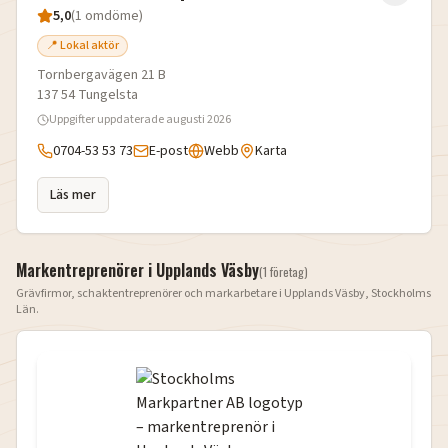
5,0
(
1
omdöme
)
📍 Lokal aktör
Tornbergavägen 21 B
137 54
Tungelsta
Uppgifter uppdaterade
augusti 2026
0704-53 53 73
E-post
Webb
Karta
Läs mer
Markentreprenörer i
Upplands Väsby
(
1
företag
)
Grävfirmor, schaktentreprenörer och markarbetare i
Upplands Väsby
,
Stockholms
Län
.