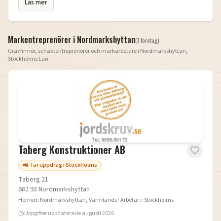
Läs mer
Markentreprenörer i
Nordmarkshyttan
(
1
företag
)
Grävfirmor, schaktentreprenörer och markarbetare i
Nordmarkshyttan
,
Stockholms Län
.
Taberg Konstruktioner AB
🚜 Tar uppdrag i Stockholms
Taberg 21
682 93
Nordmarkshyttan
Hemort:
Nordmarkshyttan
, Värmlands
· Arbetar i:
Stockholms
Uppgifter uppdaterade
augusti 2026