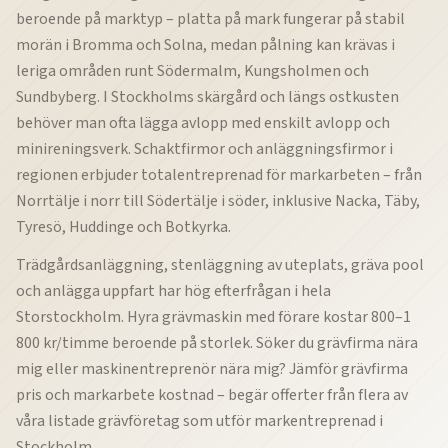
beroende på marktyp – platta på mark fungerar på stabil
morän i Bromma och Solna, medan pålning kan krävas i
leriga områden runt Södermalm, Kungsholmen och
Sundbyberg. I Stockholms skärgård och längs ostkusten
behöver man ofta lägga avlopp med enskilt avlopp och
minireningsverk. Schaktfirmor och anläggningsfirmor i
regionen erbjuder totalentreprenad för markarbeten – från
Norrtälje i norr till Södertälje i söder, inklusive Nacka, Täby,
Tyresö, Huddinge och Botkyrka.
Trädgårdsanläggning, stenläggning av uteplats, gräva pool
och anlägga uppfart har hög efterfrågan i hela
Storstockholm. Hyra grävmaskin med förare kostar 800–1
800 kr/timme beroende på storlek. Söker du grävfirma nära
mig eller maskinentreprenör nära mig? Jämför grävfirma
pris och markarbete kostnad – begär offerter från flera av
våra listade grävföretag som utför markentreprenad i
Stockholm.