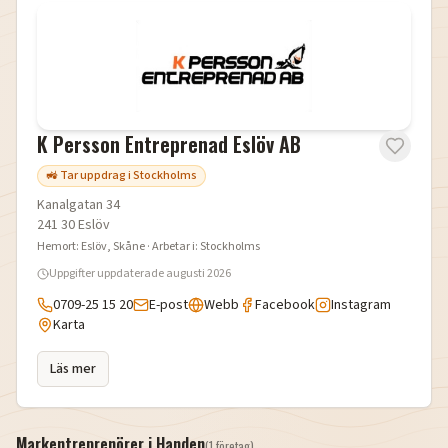
K Persson Entreprenad Eslöv AB
🚜 Tar uppdrag i Stockholms
Kanalgatan 34
241 30
Eslöv
Hemort:
Eslöv
, Skåne
· Arbetar i:
Stockholms
Uppgifter uppdaterade
augusti 2026
0709-25 15 20
E-post
Webb
Facebook
Instagram
Karta
Läs mer
Markentreprenörer i
Handen
(
1
företag
)