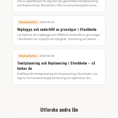
Här är experttipsen för dig som ska genomföra tomtplanering
och finplanering i Stockholm, från masshantering till val av
slitstarka markmaterial.
Markarbeten
2026-04-24
Vägbygge och underhåll av grusvägar i Stockholm
Lär dig mer om vägbygge och effektivt underhåll av grusvägar
i Stockholm län. Expertis om bärighet, dränering och lokala
markförhållanden.
Markarbeten
2026-04-09
Tomtplanering och finplanering i Stockholm – så
lyckas du
Proffstips för tomtplanering och finplanering i Stockholm. Lär
dig hur du hanterar kuperad terräng och optimerar din
markyta för en hållbar trädgård.
Utforska andra län