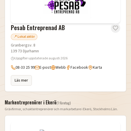
Pesab Entreprenad AB
📍 Lokal aktör
Granbergsv. 8
139 73
Djurhamn
Uppgifter uppdaterade
augusti 2026
08-33 25 99
E-post
Webb
Facebook
Karta
Läs mer
Markentreprenörer i
Ekerö
(
1
företag
)
Grävfirmor, schaktentreprenörer och markarbetare i
Ekerö
,
Stockholms Län
.