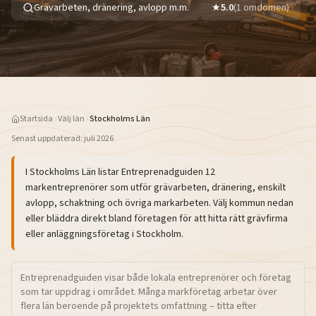
Grävarbeten, dränering, avlopp m.m.
★
5.0
(
1
omdömen)
Startsida
›
Välj län
›
Stockholms Län
Senast uppdaterad:
juli 2026
I
Stockholms Län
listar Entreprenadguiden
12
markentreprenörer som utför grävarbeten, dränering, enskilt
avlopp, schaktning och övriga markarbeten. Välj kommun nedan
eller bläddra direkt bland företagen för att hitta rätt grävfirma
eller anläggningsföretag i
Stockholm
.
Entreprenadguiden visar både lokala entreprenörer och företag
som tar uppdrag i området. Många markföretag arbetar över
flera län beroende på projektets omfattning – titta efter