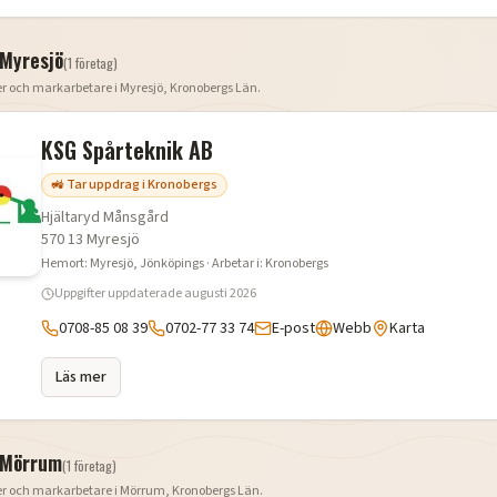
Myresjö
(
1
företag
)
er och markarbetare i
Myresjö
,
Kronobergs Län
.
KSG Spårteknik AB
🚜 Tar uppdrag i Kronobergs
Hjältaryd Månsgård
570 13
Myresjö
Hemort:
Myresjö
, Jönköpings
· Arbetar i:
Kronobergs
Uppgifter uppdaterade
augusti 2026
0708-85 08 39
0702-77 33 74
E-post
Webb
Karta
Läs mer
Mörrum
(
1
företag
)
er och markarbetare i
Mörrum
,
Kronobergs Län
.