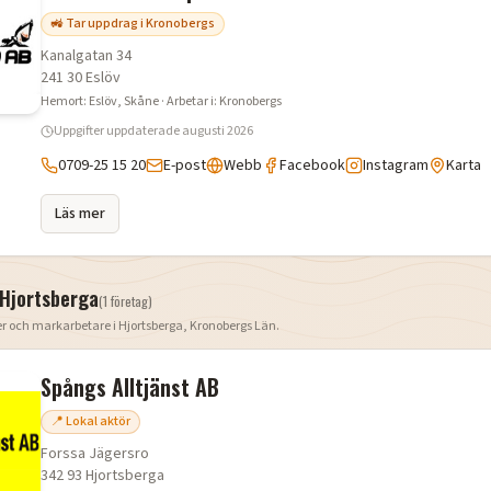
🚜 Tar uppdrag i Kronobergs
Kanalgatan 34
241 30
Eslöv
Hemort:
Eslöv
, Skåne
· Arbetar i:
Kronobergs
Uppgifter uppdaterade
augusti 2026
0709-25 15 20
E-post
Webb
Facebook
Instagram
Karta
Läs mer
Hjortsberga
(
1
företag
)
er och markarbetare i
Hjortsberga
,
Kronobergs Län
.
Spångs Alltjänst AB
📍 Lokal aktör
Forssa Jägersro
342 93
Hjortsberga