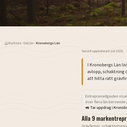
Startsida
›
Välj län
›
Kronobergs Län
Senast uppdaterad:
juli 2026
I
Kronobergs Län
li
avlopp, schaktning 
att hitta rätt grävf
Entreprenadguiden visar
över flera län beroende 
🚜 Tar uppdrag i
Kronob
Alla
9
markentrepr
Grävfirmor, schaktentrepr