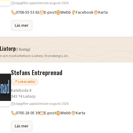
Uppgifter uppdaterade
augusti 2026
0706-55 53 61
E-post
Webb
Facebook
Karta
Läs mer
Liatorp
(
1
företag
)
er och markarbetare i
Liatorp
,
Kronobergs Län
.
Stefans Entreprenad
📍 Lokal aktör
Kateboda 8
343 74
Liatorp
Uppgifter uppdaterade
augusti 2026
0705-28 05 39
E-post
Webb
Karta
Läs mer