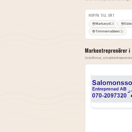
HOPPA TILL ORT
Markaryd
(
2
)
Eslöv
Timmernabben
(
1
)
Markentreprenörer i
Grävfirmor, schaktentreprenör