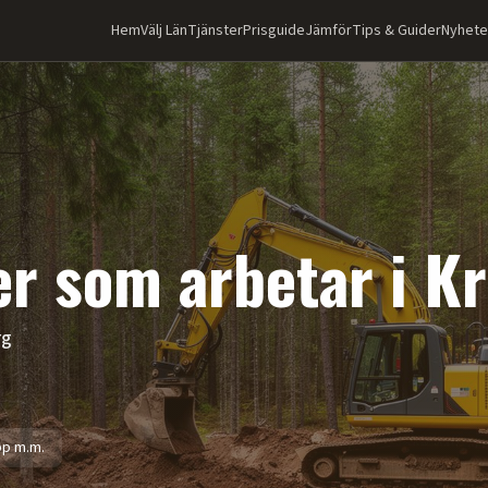
Hem
Välj Län
Tjänster
Prisguide
Jämför
Tips & Guider
Nyhete
r som arbetar i
Kr
rg
pp m.m.