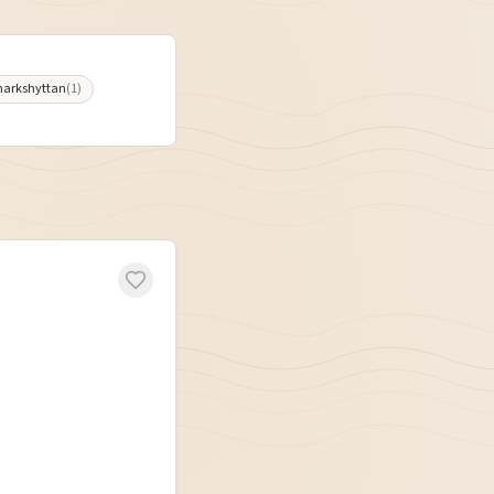
arkshyttan
(
1
)