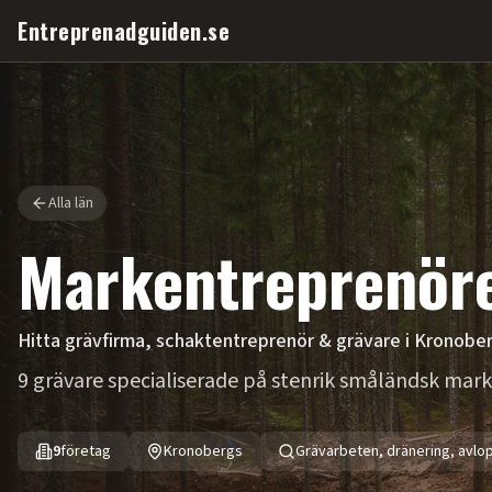
Entreprenadguiden.se
Alla län
Markentreprenöre
Hitta grävfirma, schaktentreprenör & grävare i
Kronobe
9 grävare specialiserade på stenrik småländsk mark
9
företag
Kronobergs
Grävarbeten, dränering, avlo