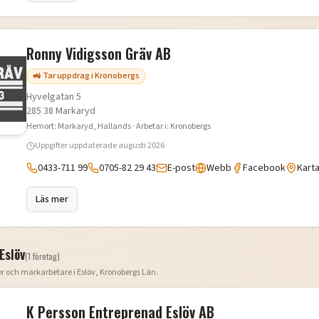
Ronny Vidigsson Gräv AB
🚜 Tar uppdrag i Kronobergs
Hyvelgatan 5
285 38
Markaryd
Hemort:
Markaryd
, Hallands
· Arbetar i:
Kronobergs
Uppgifter uppdaterade
augusti 2026
0433-711 99
0705-82 29 43
E-post
Webb
Facebook
Kart
Läs mer
Eslöv
(
1
företag
)
er och markarbetare i
Eslöv
,
Kronobergs Län
.
K Persson Entreprenad Eslöv AB