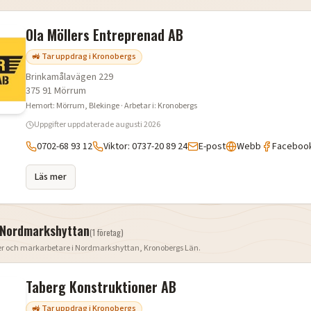
Ola Möllers Entreprenad AB
🚜 Tar uppdrag i Kronobergs
Brinkamålavägen 229
375 91
Mörrum
Hemort:
Mörrum
, Blekinge
· Arbetar i:
Kronobergs
Uppgifter uppdaterade
augusti 2026
0702-68 93 12
Viktor: 0737-20 89 24
E-post
Webb
Faceboo
Läs mer
Nordmarkshyttan
(
1
företag
)
er och markarbetare i
Nordmarkshyttan
,
Kronobergs Län
.
Taberg Konstruktioner AB
🚜 Tar uppdrag i Kronobergs