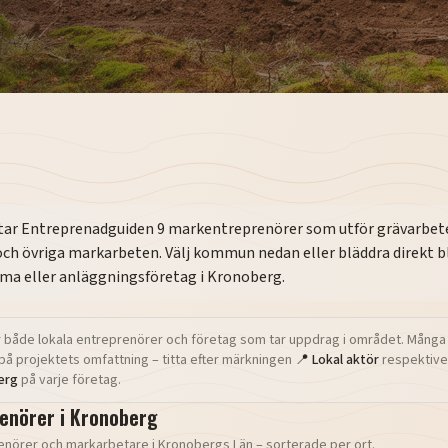
star Entreprenadguiden
9
markentreprenörer som utför grävarbeten
och övriga markarbeten. Välj kommun nedan eller bläddra direkt b
irma eller anläggningsföretag i
Kronoberg
.
 både lokala entreprenörer och företag som tar uppdrag i området. Många
på projektets omfattning – titta efter märkningen
📍 Lokal aktör
respektive
erg
på varje företag.
enörer i
Kronoberg
enörer och markarbetare i
Kronobergs Län
– sorterade per ort.