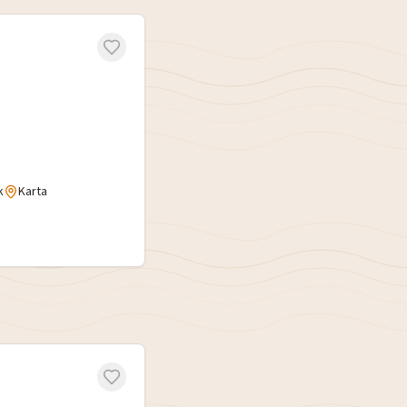
k
Karta