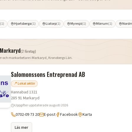
(
1
)
Hjortsberga
(
1
)
Liatorp
(
1
)
Myresjö
(
1
)
Mörrum
(
1
)
Nordm
Markaryd
(
2
företag
)
er och markarbetare i
Markaryd
,
Kronobergs Län
.
Salomonssons Entreprenad AB
📍 Lokal aktör
Hannabad 1321
285 91
Markaryd
Uppgifter uppdaterade
augusti 2026
0702-09 73 20
E-post
Facebook
Karta
Läs mer