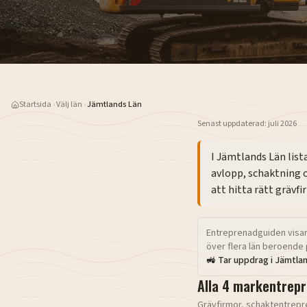
Startsida
›
Välj län
›
Jämtlands Län
Senast uppdaterad:
juli 2026
I
Jämtlands Län
list
avlopp, schaktning 
att hitta rätt grävf
Entreprenadguiden visar
över flera län beroende 
🚜 Tar uppdrag i
Jämtla
Alla
4
markentrepr
Grävfirmor, schaktentrepr