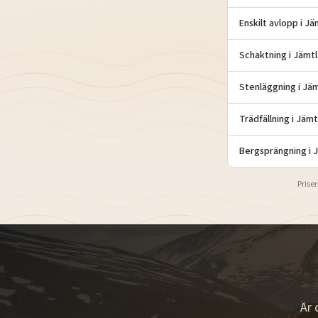
Enskilt avlopp
i
Jä
Schaktning
i
Jämtl
Stenläggning
i
Jäm
Trädfällning
i
Jämt
Bergsprängning
i
J
Priser
Är 