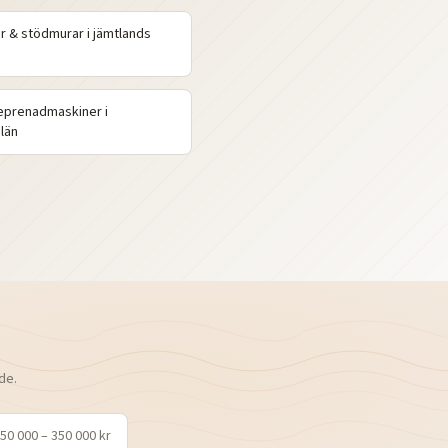
r & stödmurar
i
jämtlands
eprenadmaskiner
i
län
de.
50 000 – 350 000 kr