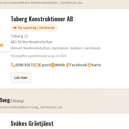
er och markarbetare i
Nordmarkshyttan
,
Jämtlands Län
.
Taberg Konstruktioner AB
🚜 Tar uppdrag i Jämtlands
Taberg 21
682 93
Nordmarkshyttan
Hemort:
Nordmarkshyttan
, Värmlands
· Arbetar i:
Jämtlands
Uppgifter uppdaterade
augusti 2026
0590-50172
E-post
Webb
Facebook
Karta
Läs mer
Sveg
(
1
företag
)
er och markarbetare i
Sveg
,
Jämtlands Län
.
Svåkes Grävtjänst