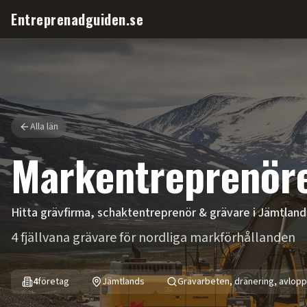
Entreprenadguiden.se
Alla län
Markentreprenöre
Hitta grävfirma, schaktentreprenör & grävare i
Jämtland
4 fjällvana grävare för nordliga markförhållanden
4
företag
Jämtlands
Grävarbeten, dränering, avlopp