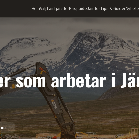
Hem
Välj Län
Tjänster
Prisguide
Jämför
Tips & Guider
Nyhete
r som arbetar i
Jä
 m.m.