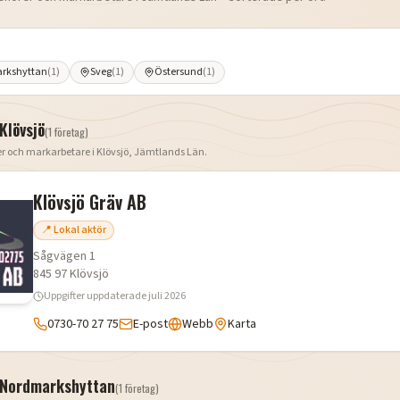
rkshyttan
(
1
)
Sveg
(
1
)
Östersund
(
1
)
Klövsjö
(
1
företag
)
er och markarbetare i
Klövsjö
,
Jämtlands Län
.
Klövsjö Gräv AB
📍 Lokal aktör
Sågvägen 1
845 97
Klövsjö
Uppgifter uppdaterade
juli 2026
0730-70 27 75
E-post
Webb
Karta
Nordmarkshyttan
(
1
företag
)