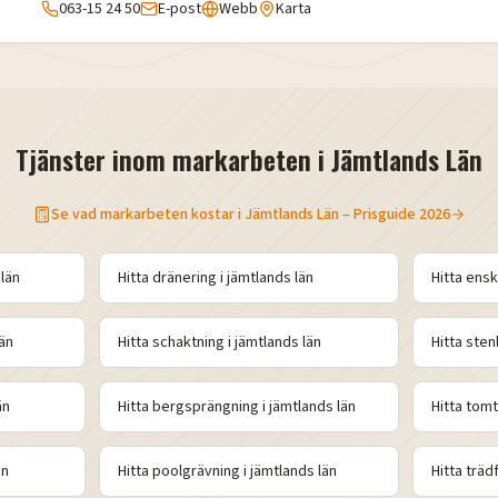
063-15 24 50
E-post
Webb
Karta
Tjänster inom markarbeten i
Jämtlands Län
Se vad markarbeten kostar i
Jämtlands Län
– Prisguide 2026
län
Hitta
dränering
i
jämtlands
län
Hitta
ensk
än
Hitta
schaktning
i
jämtlands
län
Hitta
sten
än
Hitta
bergsprängning
i
jämtlands
län
Hitta
tomt
än
Hitta
poolgrävning
i
jämtlands
län
Hitta
trädf