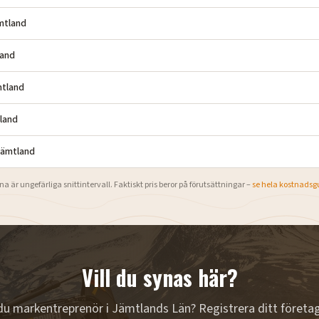
mtland
and
tland
land
ämtland
na är ungefärliga snittintervall. Faktiskt pris beror på förutsättningar –
se hela kostnadsg
Vill du synas här?
du markentreprenör i
Jämtlands Län
? Registrera ditt företa