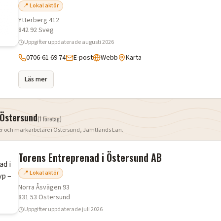
📍 Lokal aktör
Ytterberg 412
842 92
Sveg
Uppgifter uppdaterade
augusti 2026
0706-61 69 74
E-post
Webb
Karta
Läs mer
Östersund
(
1
företag
)
er och markarbetare i
Östersund
,
Jämtlands Län
.
Torens Entreprenad i Östersund AB
📍 Lokal aktör
Norra Åsvägen 93
831 53
Östersund
Uppgifter uppdaterade
juli 2026