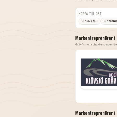
HOPPA TILL ORT
Klövsjö
(
1
)
Nordma
Markentreprenörer i
Grävfirmor, schaktentreprenör
Markentreprenörer i