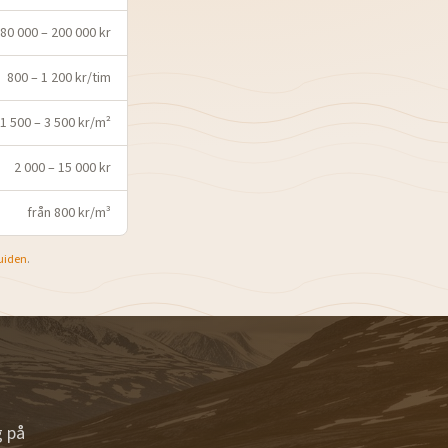
80 000 – 200 000 kr
800 – 1 200 kr/tim
1 500 – 3 500 kr/m²
2 000 – 15 000 kr
från 800 kr/m³
uiden
.
g på