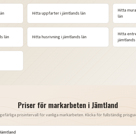
Hitta
mura
län
Hitta
uppfarter
i
jämtlands
län
län
Hitta
entr
ds
län
Hitta
husrivning
i
jämtlands
län
jämtlands
Priser för markarbeten i
Jämtland
gefärliga prisintervall för vanliga markarbeten. Klicka för fullständig prisgui
Jämtland
1