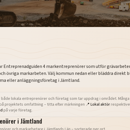
ar Entreprenadguiden
4
markentreprenörer som utför grävarbeten,
och övriga markarbeten. Välj kommun nedan eller bläddra direkt b
irma eller anläggningsföretag i
Jämtland
.
 både lokala entreprenörer och företag som tar uppdrag i området. Många
på projektets omfattning – titta efter märkningen
📍 Lokal aktör
respektive
nd
på varje företag.
enörer i
Jämtland
enörer och markarbetare i
Jämtlands Län
– sorterade per ort.