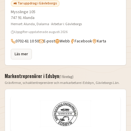
🚜 Tar uppdrag i Gävleborgs
Mysslinge 105
747 91
Alunda
Hemort:
Alunda
, Dalarna
· Arbetar i:
Gävleborgs
Uppgifter uppdaterade
augusti 2026
0702-61 10 50
E-post
Webb
Facebook
Karta
Läs mer
Markentreprenörer i
Edsbyn
(
1
företag
)
Grävfirmor, schaktentreprenörer och markarbetare i
Edsbyn
,
Gävleborgs Län
.