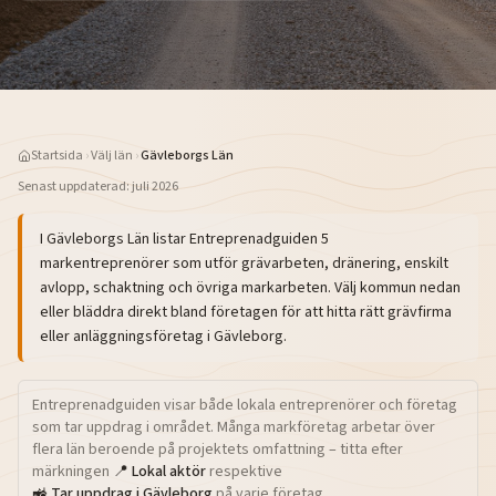
Startsida
›
Välj län
›
Gävleborgs Län
Senast uppdaterad:
juli 2026
I
Gävleborgs Län
listar Entreprenadguiden
5
markentreprenörer som utför grävarbeten, dränering, enskilt
avlopp, schaktning och övriga markarbeten. Välj kommun nedan
eller bläddra direkt bland företagen för att hitta rätt grävfirma
eller anläggningsföretag i
Gävleborg
.
Entreprenadguiden visar både lokala entreprenörer och företag
som tar uppdrag i området. Många markföretag arbetar över
flera län beroende på projektets omfattning – titta efter
märkningen
📍 Lokal aktör
respektive
🚜 Tar uppdrag i
Gävleborg
på varje företag.