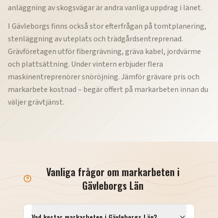
anläggning av skogsvägar är andra vanliga uppdrag i länet.
I Gävleborgs finns också stor efterfrågan på tomtplanering,
stenläggning av uteplats och trädgårdsentreprenad.
Grävföretagen utför fibergrävning, gräva kabel, jordvärme
och plattsättning. Under vintern erbjuder flera
maskinentreprenörer snöröjning. Jämför grävare pris och
markarbete kostnad – begär offert på markarbeten innan du
väljer grävtjänst.
Vanliga frågor om markarbeten i
Gävleborgs Län
Vad kostar markarbeten i
Gävleborgs Län
?