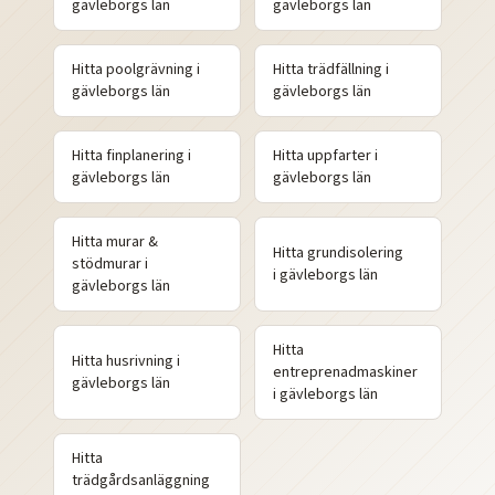
gävleborgs
län
gävleborgs
län
Hitta
poolgrävning
i
Hitta
trädfällning
i
gävleborgs
län
gävleborgs
län
Hitta
finplanering
i
Hitta
uppfarter
i
gävleborgs
län
gävleborgs
län
Hitta
murar &
Hitta
grundisolering
stödmurar
i
i
gävleborgs
län
gävleborgs
län
Hitta
Hitta
husrivning
i
entreprenadmaskiner
gävleborgs
län
i
gävleborgs
län
Hitta
trädgårdsanläggning