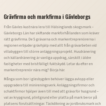
Grävfirma och markfirma i Gävleborgs
Från Gävles kustnära lera till Hälsinglands skogsmark –
Gävleborgs Län har skiftande markförhållanden som kräver
rätt grävfirma. De 5 grävarna och markentreprenörerna i
regionen erbjuder grävhjälp med allt från grävarbeten vid
villabyggen till större anläggningsprojekt. Husdränering
och källardränering är vanliga uppdrag, särskilt i äldre
fastigheter med bristfälligt fuktskydd. Letar du efter en
markentreprenör nära mig? Börja här.
Många som bor i glesbygden behöver lägga avlopp eller
uppgradera till minireningsverk. Anläggningsfirmor och
schaktfirmor hjälper även till med att gräva för husgrund –
val av krypgrund, plintgrund eller platta på mark beror på
platsens förutsättningar. Täckdikning av jordbruksmark och