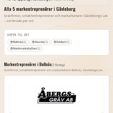
Alla
5
markentreprenörer i
Gävleborg
Grävfirmor, schaktentreprenörer och markarbetare i
Gävleborgs Län
– sorterade per ort.
HOPPA TILL ORT
Bollnäs
(
2
)
Alunda
(
1
)
Edsbyn
(
1
)
Nordmarkshyttan
(
1
)
Markentreprenörer i
Bollnäs
(
2
företag
)
Grävfirmor, schaktentreprenörer och markarbetare i
Bollnäs
,
Gävleborgs Län
.