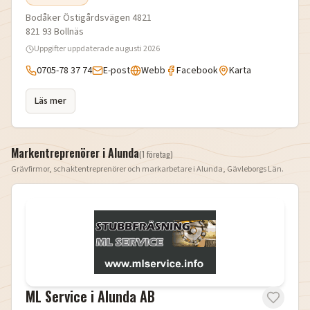
Bodåker Östigårdsvägen 4821
821 93
Bollnäs
Uppgifter uppdaterade
augusti 2026
0705-78 37 74
E-post
Webb
Facebook
Karta
Läs mer
Markentreprenörer i
Alunda
(
1
företag
)
Grävfirmor, schaktentreprenörer och markarbetare i
Alunda
,
Gävleborgs Län
.
ML Service i Alunda AB