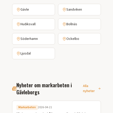
Gävle
Sandviken
Hudiksvall
Bollnäs
Söderhamn
Ockelbo
Ljusdal
Nyheter om markarbeten i
Alla
Gävleborgs
nyheter
Markarbeten
2026-04-21