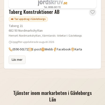
Taberg Konstruktioner AB
🚜 Tar uppdrag i Gävleborgs
Taberg 21
682 93
Nordmarkshyttan
Hemort:
Nordmarkshyttan
, Värmlands
· Arbetar i:
Gävleborgs
Uppgifter uppdaterade
augusti 2026
0590-50172
E-post
Webb
Facebook
Karta
Läs mer
Tjänster inom markarbeten i
Gävleborgs
Län