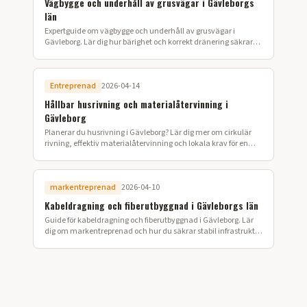
Vägbygge och underhåll av grusvägar i Gävleborgs
län
Expertguide om vägbygge och underhåll av grusvägar i
Gävleborg. Lär dig hur bärighet och korrekt dränering säkrar
vägens hållbarhet i det norrländska klimatet.
Entreprenad
2026-04-14
Hållbar husrivning och materialåtervinning i
Gävleborg
Planerar du husrivning i Gävleborg? Lär dig mer om cirkulär
rivning, effektiv materialåtervinning och lokala krav för en
hållbar entreprenad.
markentreprenad
2026-04-10
Kabeldragning och fiberutbyggnad i Gävleborgs län
Guide för kabeldragning och fiberutbyggnad i Gävleborg. Lär
dig om markentreprenad och hur du säkrar stabil infrastruktur
i Norrlands kustland.