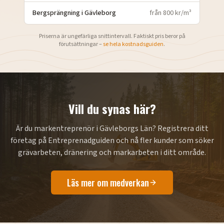
Bergsprängning
i
Gävleborg
från 800 kr/m³
Priserna är ungefärliga snittintervall. Faktiskt pris beror på
förutsättningar –
se hela kostnadsguiden
.
Vill du synas här?
Är du markentreprenör i
Gävleborgs Län
? Registrera ditt
företag på Entreprenadguiden och nå fler kunder som söker
grävarbeten, dränering och markarbeten i ditt område.
Läs mer om medverkan