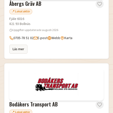
Åbergs Gräv AB
📍 Lokal aktör
Fjäle 6016
821 93
Bollnäs
Uppgifter uppdaterade
augusti 2026
0705-78 51 02
E-post
Webb
Karta
Läs mer
Bodåkers Transport AB
📍 Lokal aktör