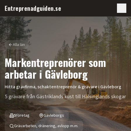
Entreprenadguiden.se
Alla län
Markentreprenörer som
arbetar i
Gävleborg
Hitta grävfirma, schaktentreprenör & grävare i
Gävleborg
5 grävare från Gästriklands kust till Hälsinglands skogar
5
företag
Gävleborgs
Grävarbeten, dränering, avlopp m.m.