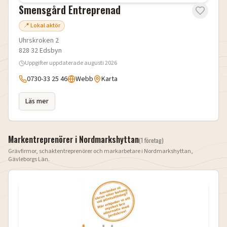
Smensgård Entreprenad
📍 Lokal aktör
Uhrskroken 2
828 32
Edsbyn
Uppgifter uppdaterade
augusti 2026
0730-33 25 46
Webb
Karta
Läs mer
Markentreprenörer i
Nordmarkshyttan
(
1
företag
)
Grävfirmor, schaktentreprenörer och markarbetare i
Nordmarkshyttan
,
Gävleborgs Län
.