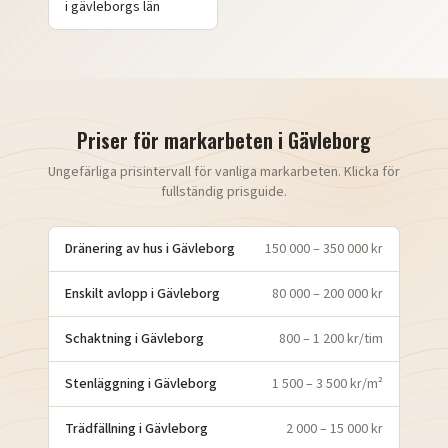
i
gävleborgs
län
Priser för markarbeten i
Gävleborg
Ungefärliga prisintervall för vanliga markarbeten. Klicka för
fullständig prisguide.
Dränering av hus
i
Gävleborg
150 000 – 350 000 kr
Enskilt avlopp
i
Gävleborg
80 000 – 200 000 kr
Schaktning
i
Gävleborg
800 – 1 200 kr/tim
Stenläggning
i
Gävleborg
1 500 – 3 500 kr/m²
Trädfällning
i
Gävleborg
2 000 – 15 000 kr