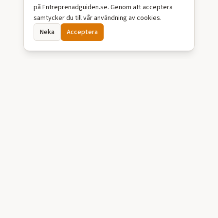
på Entreprenadguiden.se. Genom att acceptera
samtycker du till vår användning av cookies.
Neka
Acceptera
Entreprenadguiden.se
Vägen till rätt Markentreprenör! Hitta grävare, schaktföretag och
markentreprenörer för grävarbeten, dränering, enskilt avlopp och
markarbeten i hela Sverige.
TJÄNSTER
Grävarbeten
Dränering