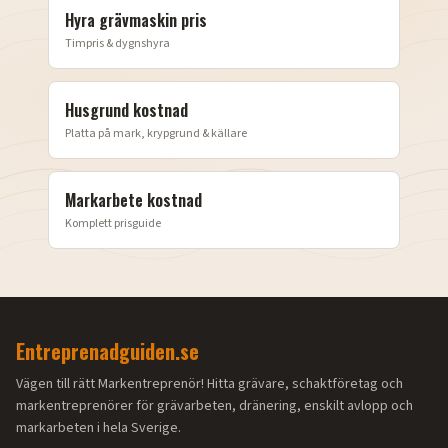
Hyra grävmaskin pris
Timpris & dygnshyra
Husgrund kostnad
Platta på mark, krypgrund & källare
Markarbete kostnad
Komplett prisguide
Entreprenadguiden.se
Vägen till rätt Markentreprenör! Hitta grävare, schaktföretag och
markentreprenörer för grävarbeten, dränering, enskilt avlopp och
markarbeten i hela Sverige.