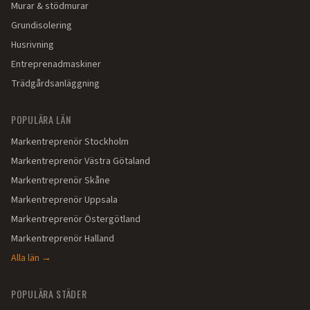
Murar & stödmurar
Grundisolering
Husrivning
Entreprenadmaskiner
Trädgårdsanläggning
POPULÄRA LÄN
Markentreprenör
Stockholm
Markentreprenör
Västra Götaland
Markentreprenör
Skåne
Markentreprenör
Uppsala
Markentreprenör
Östergötland
Markentreprenör
Halland
Alla län →
POPULÄRA STÄDER