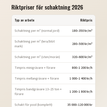
Riktpriser för schaktning 2026
Typ av arbete
Riktpris
Schaktning per m³ (normal jord)
180–350 kr/m³
Schaktning per m³ (lera/blöt
280–500 kr/m³
mark)
Schaktning per m³ (sten/morän)
320–600 kr/m³
Timpris minigrävare + förare
800–1 200 kr/h
Timpris mellangrävare + förare
1 000–1 400 kr/h
Timpris bandgrävare 13–25 ton +
1 200–1 800 kr/h
förare
Schakt för pool (komplett)
35 000–120 000 kr