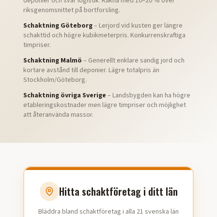
deponier och svår logistik. Räkna med 10–20 % över
riksgenomsnittet på bortforsling.
Schaktning Göteborg
– Lerjord vid kusten ger längre
schakttid och högre kubikmeterpris. Konkurrenskraftiga
timpriser.
Schaktning Malmö
– Generellt enklare sandig jord och
kortare avstånd till deponier. Lägre totalpris än
Stockholm/Göteborg.
Schaktning övriga Sverige
– Landsbygden kan ha högre
etableringskostnader men lägre timpriser och möjlighet
att återanvända massor.
Hitta schaktföretag i ditt län
Bläddra bland schaktföretag i alla 21 svenska län