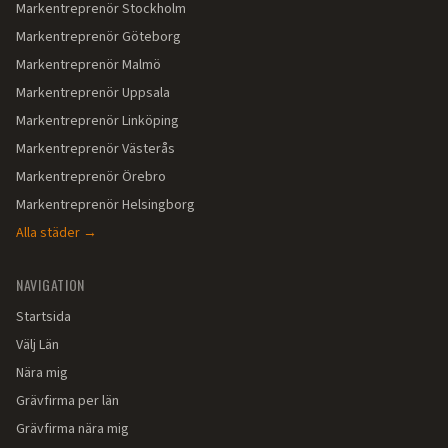
Markentreprenör
Stockholm
Markentreprenör
Göteborg
Markentreprenör
Malmö
Markentreprenör
Uppsala
Markentreprenör
Linköping
Markentreprenör
Västerås
Markentreprenör
Örebro
Markentreprenör
Helsingborg
Alla städer →
NAVIGATION
Startsida
Välj Län
Nära mig
Grävfirma per län
Grävfirma nära mig