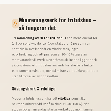
Minireningsverk för fritidshus –
så fungerar det
Ett
minireningsverk för fritidshus
är dimensionerat för
2–3 personekvivalenter (pe) istället för 5 pe som i en
normalvilla. Det innebär en mindre tank, lägre
elförbrukning och ett pris som är 30–40 % lägre än
motsvarande villaverk. Den största skillnaden ligger dock i
säsongsbruk
: ett fritidshus används kanske bara helger
eller sommarmånader, och då måste verket klara perioder
utan tillförsel av avloppsvatten.
Säsongsbruk & viloläge
Moderna fritidshusverk har ett
viloläge
som håller
bakteriekulturen vid liv på minimal el (50–150 W). När
stugan börjar användas startar verket upp inom timmar.