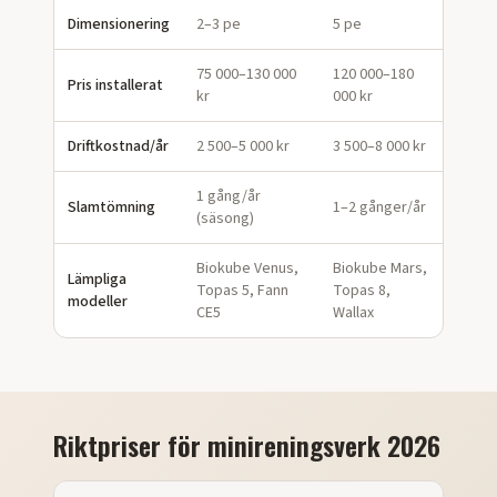
Dimensionering
2–3 pe
5 pe
75 000–130 000
120 000–180
Pris installerat
kr
000 kr
Driftkostnad/år
2 500–5 000 kr
3 500–8 000 kr
1 gång/år
Slamtömning
1–2 gånger/år
(säsong)
Biokube Venus,
Biokube Mars,
Lämpliga
Topas 5, Fann
Topas 8,
modeller
CE5
Wallax
Riktpriser för minireningsverk 2026