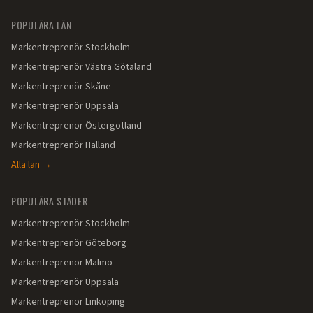
POPULÄRA LÄN
Markentreprenör
Stockholm
Markentreprenör
Västra Götaland
Markentreprenör
Skåne
Markentreprenör
Uppsala
Markentreprenör
Östergötland
Markentreprenör
Halland
Alla län →
POPULÄRA STÄDER
Markentreprenör
Stockholm
Markentreprenör
Göteborg
Markentreprenör
Malmö
Markentreprenör
Uppsala
Markentreprenör
Linköping