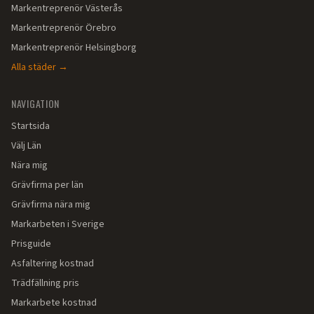
Markentreprenör
Västerås
Markentreprenör
Örebro
Markentreprenör
Helsingborg
Alla städer →
NAVIGATION
Startsida
Välj Län
Nära mig
Grävfirma per län
Grävfirma nära mig
Markarbeten i Sverige
Prisguide
Asfaltering kostnad
Trädfällning pris
Markarbete kostnad