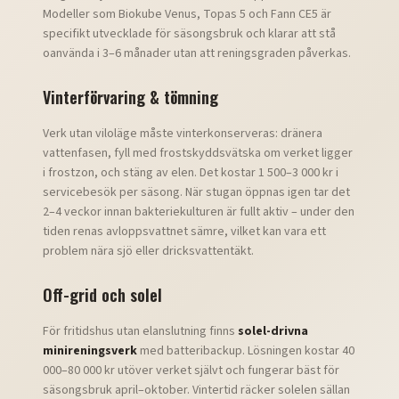
Modeller som Biokube Venus, Topas 5 och Fann CE5 är
specifikt utvecklade för säsongsbruk och klarar att stå
oanvända i 3–6 månader utan att reningsgraden påverkas.
Vinterförvaring & tömning
Verk utan viloläge måste vinterkonserveras: dränera
vattenfasen, fyll med frostskyddsvätska om verket ligger
i frostzon, och stäng av elen. Det kostar 1 500–3 000 kr i
servicebesök per säsong. När stugan öppnas igen tar det
2–4 veckor innan bakteriekulturen är fullt aktiv – under den
tiden renas avloppsvattnet sämre, vilket kan vara ett
problem nära sjö eller dricksvattentäkt.
Off-grid och solel
För fritidshus utan elanslutning finns
solel-drivna
minireningsverk
med batteribackup. Lösningen kostar 40
000–80 000 kr utöver verket självt och fungerar bäst för
säsongsbruk april–oktober. Vintertid räcker solelen sällan