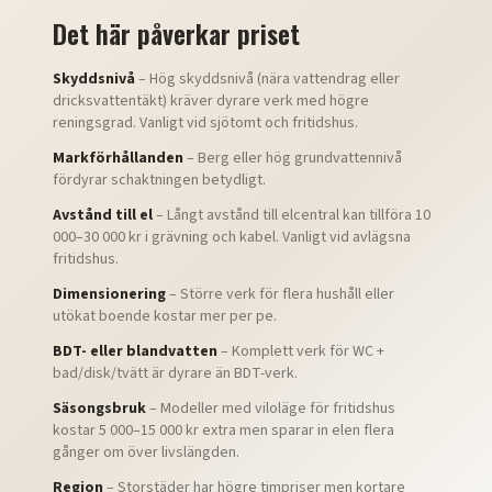
Det här påverkar priset
Skyddsnivå
– Hög skyddsnivå (nära vattendrag eller
dricksvattentäkt) kräver dyrare verk med högre
reningsgrad. Vanligt vid sjötomt och fritidshus.
Markförhållanden
– Berg eller hög grundvattennivå
fördyrar schaktningen betydligt.
Avstånd till el
– Långt avstånd till elcentral kan tillföra 10
000–30 000 kr i grävning och kabel. Vanligt vid avlägsna
fritidshus.
Dimensionering
– Större verk för flera hushåll eller
utökat boende kostar mer per pe.
BDT- eller blandvatten
– Komplett verk för WC +
bad/disk/tvätt är dyrare än BDT-verk.
Säsongsbruk
– Modeller med viloläge för fritidshus
kostar 5 000–15 000 kr extra men sparar in elen flera
gånger om över livslängden.
Region
– Storstäder har högre timpriser men kortare